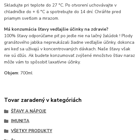
Skladujte pri teplote do 27 °C. Po otvorení uchovávajte v
chladničke do + 6 °C a spotrebujte do 14 dní. Chráňte pred
priamym svetlom a mrazom.
Má konzumácia šťavy vedľajšie účinky na zdravie?
100% šťavy odporúčame piť po jedle nie na lačný žalúdok ! Plody
granátového jablka nepreukázali žiadne vedľajšie účinky, dokonca
ani keď sa užívajú v koncentrovaných dávkach. Naše šťavy však
nie sú džús. Ak budete konzumovať zvýšené množstvo štiav naraz
môže vám to spôsobiť laxatívne účinky.
Objem
: 700ml
Tovar zaradený v kategóriách
ŠŤAVY A NÁPOJE
IMUNITA
VŠETKY PRODUKTY