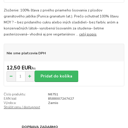
Zloženie: 100% šťava z prvého priameho lisovania z plodov
granátového jablka (Punica granatum lat.). Prečo ochutnať 100% šťavu
MOY ? – bez pridaného cukru alebo iných sladidiel– bez farbív, aróm a
konzervačných látok– vyrobená lisovaním za studena– šetrne
pasterizovaná– vhodná aj pre vegetariánov ...
celý popis
Nie sme platcovia DPH
12,50 EUR
/
ks
Pridať do košíka
Číslo produktu:
N6751
EAN kód:
8588007247427
Výrobca:
Zamio
Strážiť cenu / dostupnosť
DOPRAVA ZADARMO