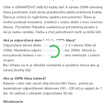
Užite si
GRANÁTOVÉ JABLKO
každý deň. K výrobe 100% lahodnej
šťavy používame zrelé plody granátového jablka prémiovej kvality.
Šťava je určená čo najširšiemu spektru konzumentov. Šťavu je
možné podávať neriedenú, zriedenú s vodou alebo s inou ovocnou
šťavou.
Poznámka
: Prípadná usadenina je prirodzenej povahy a
nie je vadou výrobku. Farba a chuť jednotlivých šarží sa môže líšiť.
Aká je odporúčaná denná dávka 100% šťavy?
Odporúčaná denná dávka 100% šťavy je 1-3 x denne 50ml až
100ml. Maximálna odporúčaná denná dávka: 300ml. Skúste ju
konzumovať riedenú s vodou alebo ochutenú niektorým z našich
sirupov.
Bez ohľadu na to je dôležitá rozmanitá a vyvážená strava ako aj
zdravý životný štýl
Ako je 100% šťava balená?
Balenie v skle nám zaručí vždy čerstvú BIO šťavu , pričom pri
maximálnom odporúčanom dávkovaní (50 – 100 ml) ju vypiješ do 7
dni. Ak začínaš s užívaním (odporúčame 50 ml) .
Skladovanie