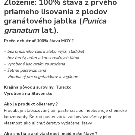
Zloženie: 100% šťava z prvého
priameho lisovania z plodov
granátového jablka (
Punica
granatum
lat.).
Prečo ochutnať 100% šťavu MOY ?
– bez pridaného cukru alebo iných sladidiel
– bez farbív, aróm a konzervačných látok
– vyrobená lisovaním za studena
– šetrne pasterizovaná
– vhodná aj pre vegetariánov a vegánov
Krajina pôvodu suroviny:
Turecko
Vyrobená na Slovensku
Ako je produkt ošetrený ?
Produkt je stabilizovaný len pasterizáciou, neobsahuje chemické
konzervanty. Šetrná pasterizácia zachováva všetky jeho
vlastnosti ako aj chuť čerstvo vytlačenej šťavy.
Ako chutia a aké vlastnosti majú naše šťavy ?