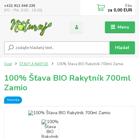
0
ks
+421 911 046 235
za
0,00 EUR
(PO - PIA, 8:00 - 18:00)
Menu
Hľadať
Úvod
ŠŤAVY A NÁPOJE
100% Šťava BIO Rakytník 700ml Zamio
100% Šťava BIO Rakytník 700ml
Zamio
Novinka