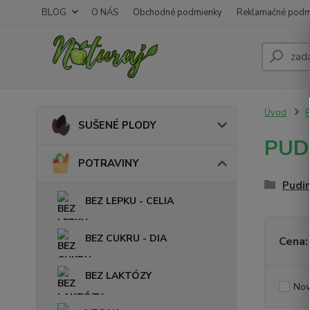
BLOG
O NÁS
Obchodné podmienky
Reklamačné podm
Úvod
SUŠENÉ PLODY
PUD
POTRAVINY
Pudi
BEZ LEPKU - CELIA
BEZ CUKRU - DIA
Cena:
BEZ LAKTÓZY
Nov