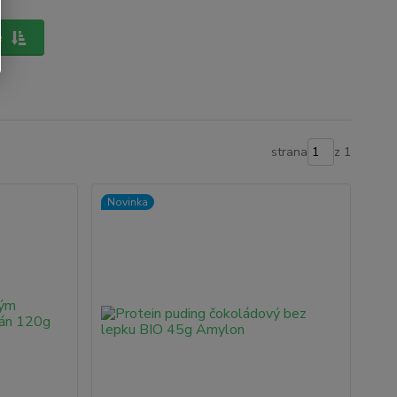
e
strana
z 1
Novinka