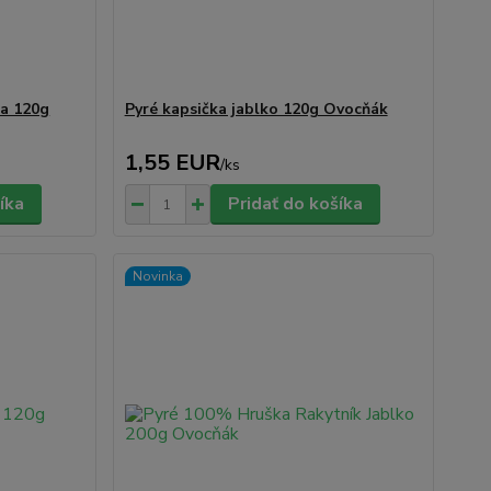
da 120g
Pyré kapsička jablko 120g Ovocňák
1,55 EUR
/
ks
íka
Pridať do košíka
Novinka