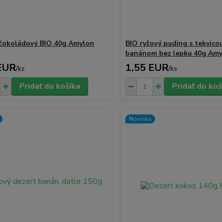
čokoládový BIO 40g Amylon
BIO ryžový puding s tekvico
banánom bez lepku 40g Am
EUR
1,55 EUR
/
ks
/
ks
Pridať do košíka
Pridať do koš
Novinka