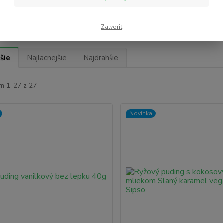
Upresniť parametr
Zatvoriť
šie
Najlacnejšie
Najdrahšie
m 1-27 z 27
Novinka