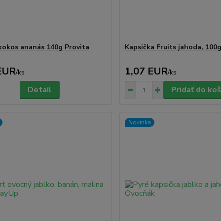
kokos ananás 140g Provita
Kapsička Fruits jahoda, 100
EUR
1,07 EUR
/
ks
/
ks
Detail
Pridať do koš
Novinka