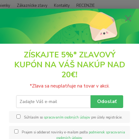
ienky
Zákaznícke zľavy
Kontakty
RECENZIE
Neviet
Hľadať
+421
(PO - P
POTRAVINY
Pudingy a Pyré
ZÍSKAJTE 5%* ZĽAVOVÝ
KUPÓN NA VÁŠ NAKÚP NAD
INGY A PYRÉ
20€!
ngy
Pyré
*Zľava sa neuplatňuje na tovar v akcii.
Odoslať
EUR
Od
Súhlasím so
spracovaním osobných údajov
pre účely registrácie.
inka
Akcia
Doprava ZADARMO
Prajem si odoberať novinky e-mailom podľa
podmienok spracovania
osobných údajov
.