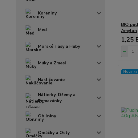
Koreniny
BIO pud
Med
Amylon
1,25 
Morské riasy a Huby
Múky a Zmesi
Novinka
Nakličovanie
Nátierky, Džemy a
Pomazánky
Obilniny
Omáčky a Octy