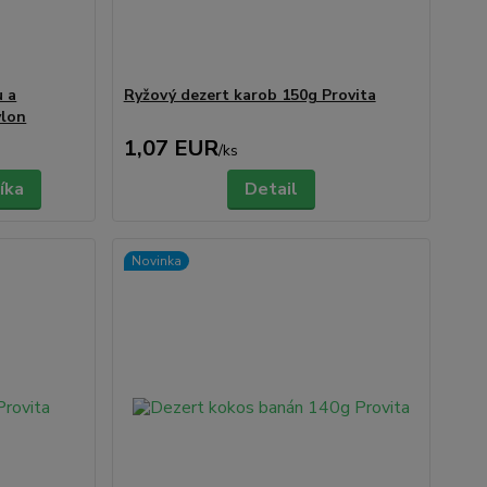
u a
Ryžový dezert karob 150g Provita
ylon
1,07 EUR
/
ks
íka
Detail
Novinka