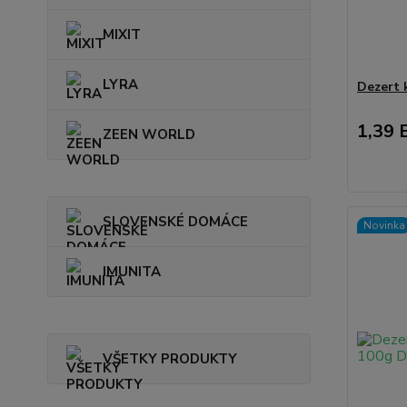
MIXIT
LYRA
Dezert 
1,39 
ZEEN WORLD
SLOVENSKÉ DOMÁCE
Novinka
IMUNITA
VŠETKY PRODUKTY