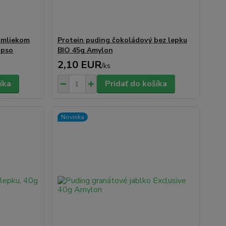
 mliekom
Protein puding čokoládový bez lepku
ipso
BIO 45g Amylon
2,10 EUR
/
ks
íka
Pridať do košíka
Novinka