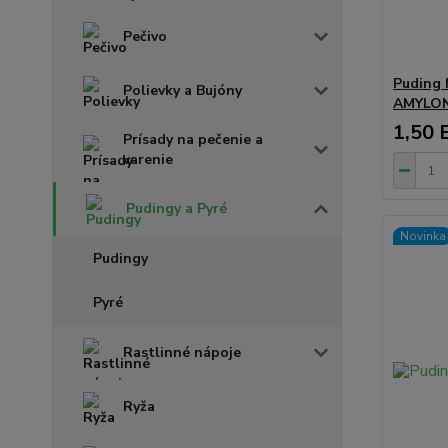
Pečivo
Puding 
Polievky a Bujóny
AMYLO
1,50 
Prísady na pečenie a
varenie
Pudingy a Pyré
Novinka
Pudingy
Pyré
Rastlinné nápoje
Ryža