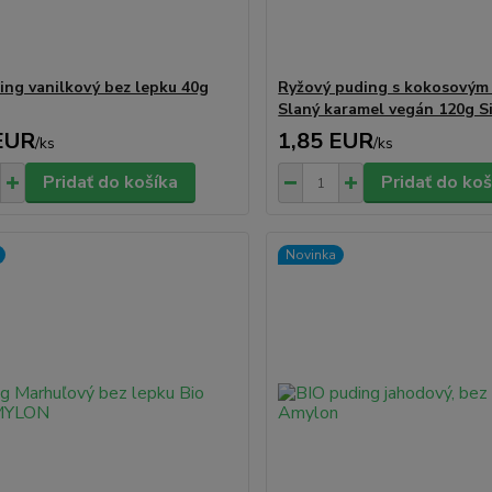
ing vanilkový bez lepku 40g
Ryžový puding s kokosovým
Slaný karamel vegán 120g S
EUR
1,85 EUR
/
ks
/
ks
Pridať do košíka
Pridať do koš
Novinka