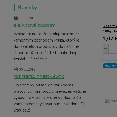
Novinky
13.05.2018
SKLADOVÉ ZÁSOBY
Dezert 
100g D
Vzhľadom na to, že spolupracujeme s
1,07 
kamenným obchodom Milika, ktorý je
dodávateľom produktov do nášho e-
shopu, môže dôjsť k tejto náhodnej
situácii: ...
čítať celé
Novinka
30.01.2019
EXPEDÍCIA OBJEDNÁVOK
Objednávky prijaté do 8:45 počas
pracovných dní, budú v prevažnej väčšine
vybavené v ten istý deň v prípade, že
Vami objednaný tovar bude skladom. Obj...
čítať celé