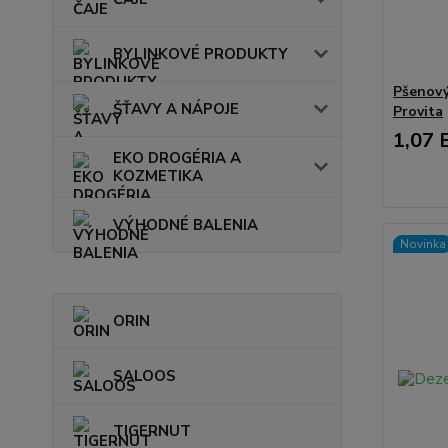
BYLINKOVÉ PRODUKTY
Pšenový
ŠŤAVY A NÁPOJE
Provita
1,07 
EKO DROGÉRIA A
KOZMETIKA
VÝHODNÉ BALENIA
Novinka
ORIN
SALOOS
TIGERNUT