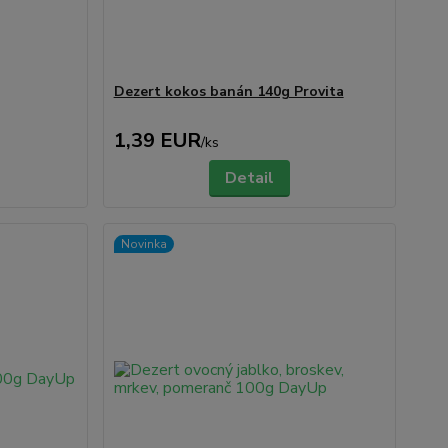
Dezert kokos banán 140g Provita
1,39 EUR
/
ks
Detail
Novinka