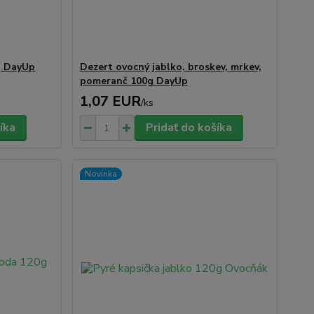
g DayUp
Dezert ovocný jablko, broskev, mrkev,
pomeranč 100g DayUp
1,07 EUR
/
ks
íka
Pridať do košíka
Novinka