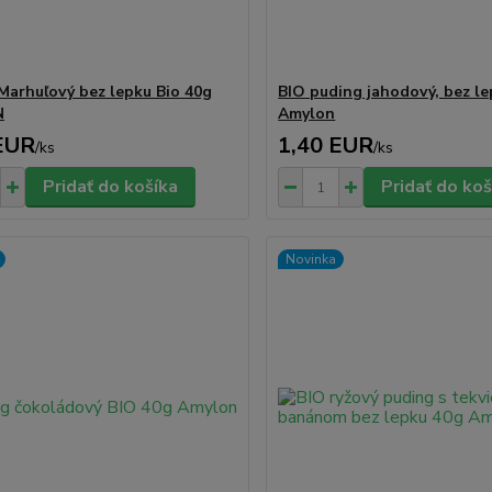
Marhuľový bez lepku Bio 40g
BIO puding jahodový, bez le
N
Amylon
EUR
1,40 EUR
/
ks
/
ks
Pridať do košíka
Pridať do koš
Novinka