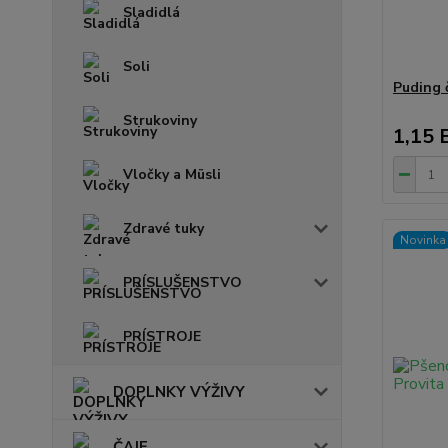
Sladidlá
Soli
Puding 
Strukoviny
1,15 
Vločky a Müsli
Zdravé tuky
Novinka
PRÍSLUŠENSTVO
PRÍSTROJE
DOPLNKY VÝŽIVY
ČAJE