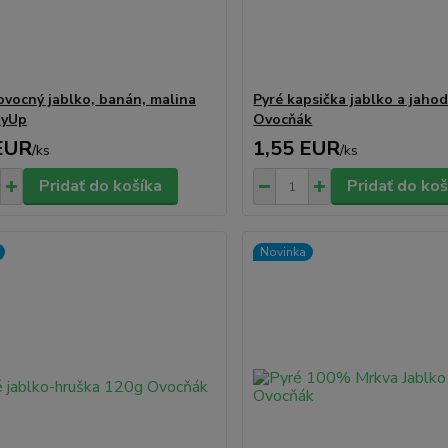
ovocný jablko, banán, malina
Pyré kapsička jablko a jaho
ayUp
Ovocňák
EUR
1,55 EUR
/
ks
/
ks
Pridať do košíka
Pridať do koš
Novinka