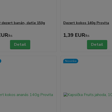
 dezert banán, datle 150g
Dezert kokos 140g Provita
EUR
1,39 EUR
/
ks
/
ks
Detail
Detail
Novinka