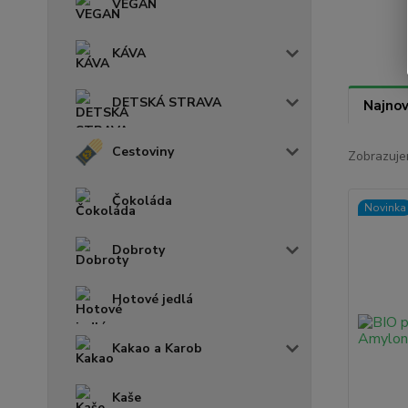
VEGAN
KÁVA
DETSKÁ STRAVA
Najnov
Cestoviny
Zobrazuje
Čokoláda
Novinka
Dobroty
Hotové jedlá
Kakao a Karob
Kaše