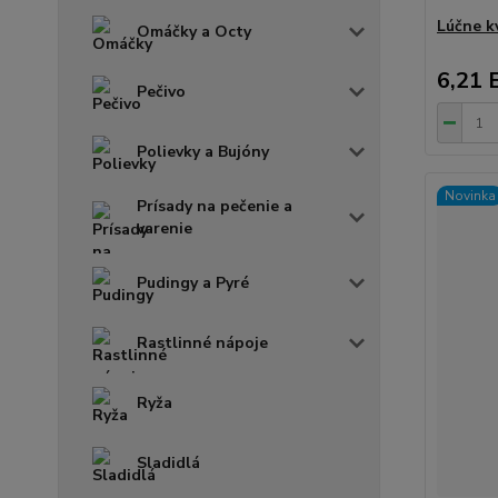
Lúčne k
Omáčky a Octy
6,21 
Pečivo
Polievky a Bujóny
Novinka
Prísady na pečenie a
varenie
Pudingy a Pyré
Rastlinné nápoje
Ryža
Sladidlá