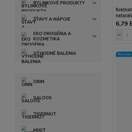
BYLINKOVÉ PRODUKTY
Kvetnat
natural
ŠŤAVY A NÁPOJE
6,79 
EKO DROGÉRIA A
KOZMETIKA
VÝHODNÉ BALENIA
Novinka
ORIN
SALOOS
TIGERNUT
MIXIT