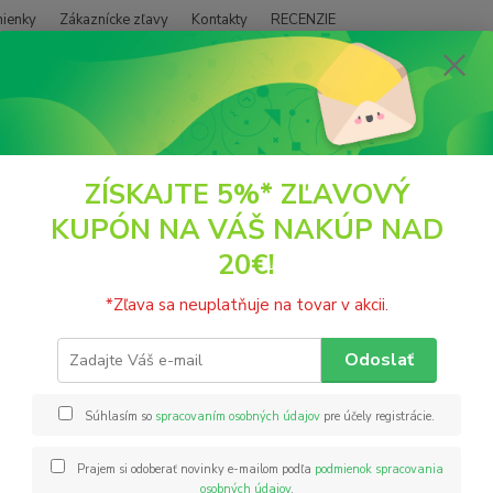
ienky
Zákaznícke zľavy
Kontakty
RECENZIE
Neviet
Hľadať
+421
(PO - P
POTRAVINY
Nakličovanie
Semienka a Strukoviny
ZÍSKAJTE 5%* ZĽAVOVÝ
KUPÓN NA VÁŠ NAKÚP NAD
IENKA A STRUKOVINY
20€!
*Zľava sa neuplatňuje na tovar v akcii.
EUR
Od
Odoslať
inka
Akcia
Doprava ZADARMO
Súhlasím so
spracovaním osobných údajov
pre účely registrácie.
Prajem si odoberať novinky e-mailom podľa
podmienok spracovania
Upresniť parametr
osobných údajov
.