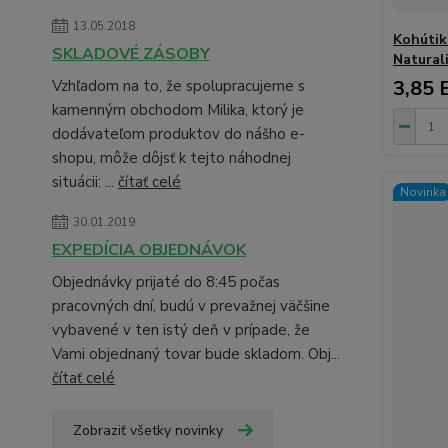
13.05.2018
Kohútik
SKLADOVÉ ZÁSOBY
Natural
3,85 
Vzhľadom na to, že spolupracujeme s
kamenným obchodom Milika, ktorý je
dodávateľom produktov do nášho e-
shopu, môže dôjsť k tejto náhodnej
situácii: ...
čítať celé
Novinka
30.01.2019
EXPEDÍCIA OBJEDNÁVOK
Objednávky prijaté do 8:45 počas
pracovných dní, budú v prevažnej väčšine
vybavené v ten istý deň v prípade, že
Vami objednaný tovar bude skladom. Obj...
čítať celé
Zobraziť všetky novinky