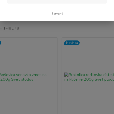
Zatvoriť
šie
Najlacnejšie
Najdrahšie
m 1-48 z 48
Novinka