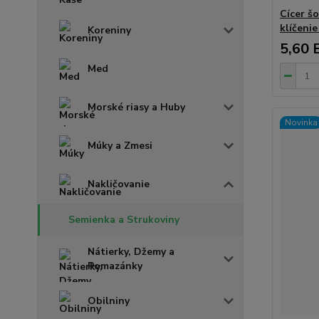
Cícer š
klíčeni
Koreniny
5,60 
Med
Morské riasy a Huby
Novinka
Múky a Zmesi
Nakličovanie
Semienka a Strukoviny
Nátierky, Džemy a
Pomazánky
Obilniny