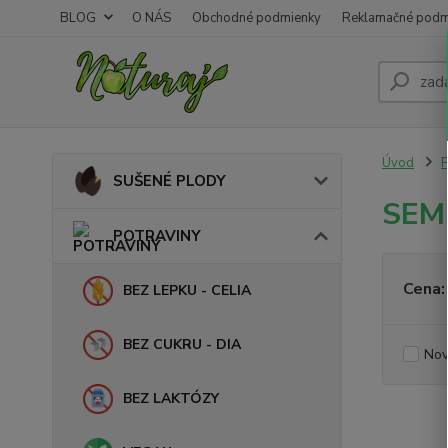
BLOG
O NÁS
Obchodné podmienky
Reklamačné podm
Úvod
SUŠENÉ PLODY
SEM
POTRAVINY
Cena:
BEZ LEPKU - CELIA
BEZ CUKRU - DIA
Nov
BEZ LAKTÓZY