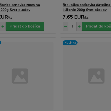
ošovica senovka zmes na
Brokolica reďkovka ďatelina
e 200g Svet plodov
kličenie 200g Svet plodov
EUR
7,65 EUR
/
ks
/
ks
Pridať do košíka
Pridať do koš
Novinka