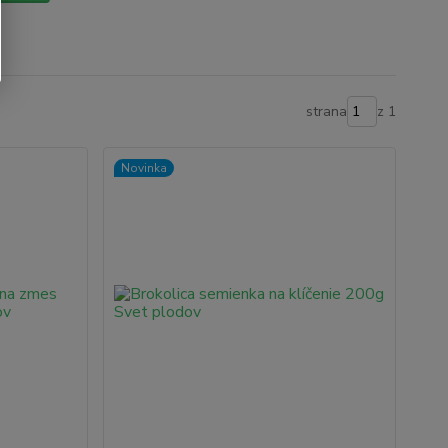
strana
z 1
Novinka