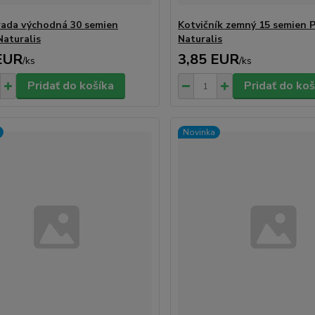
rada východná 30 semien
Kotvičník zemný 15 semien 
Naturalis
Naturalis
EUR
3,85 EUR
/
ks
/
ks
Pridať do košíka
Pridať do koš
Novinka