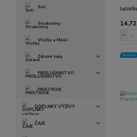
Soli
Letničk
14,72
Strukoviny
Vločky a Müsli
Novinka
Zdravé tuky
PRÍSLUŠENSTVO
PRÍSTROJE
DOPLNKY VÝŽIVY
ČAJE