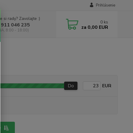
Prihlásenie
e si rady? Zavolajte :)
0
ks
 911 046 235
za
0,00 EUR
IA, 8:00 - 18:00)
Do
EUR
e