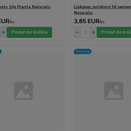
vety 10g Planta Naturalis
Lipkavec syridlový 50 semie
Naturalis
EUR
3,85 EUR
/
ks
/
ks
Pridať do košíka
Pridať do koš
Novinka