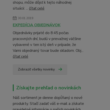
shopu, môže dôjsť k tejto náhodnej
situácii: ...
čítať celé
30.01.2019
EXPEDÍCIA OBJEDNÁVOK
Objednávky prijaté do 8:45 počas
pracovných dní, budú v prevažnej väčšine
vybavené v ten istý deň v prípade, že
Vami objednaný tovar bude skladom. Obj...
čítať celé
Zobraziť všetky novinky
Získajte prehľad o novinkách
Náš sortiment je denne dopĺňaný o nové
produkty. Stačí zadať váš e-mail a získate
pravidelné informácie o našich novinkách.