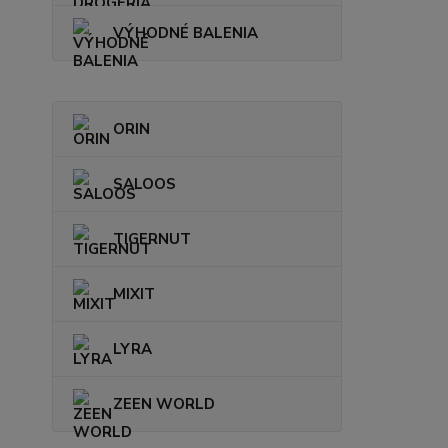
VÝHODNÉ BALENIA
ORIN
SALOOS
TIGERNUT
MIXIT
LYRA
ZEEN WORLD