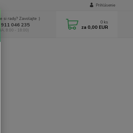
Prihlásenie
e si rady? Zavolajte :)
0
ks
 911 046 235
za
0,00 EUR
IA, 8:00 - 18:00)