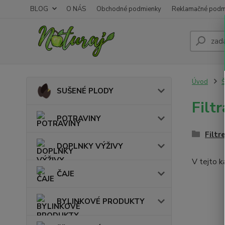
BLOG
O NÁS
Obchodné podmienky
Reklamačné podm
Úvod
SUŠENÉ PLODY
Filt
POTRAVINY
Filtr
DOPLNKY VÝŽIVY
V tejto k
ČAJE
BYLINKOVÉ PRODUKTY