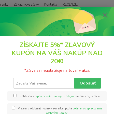
ienky
Zákaznícke zľavy
Kontakty
RECENZIE
Neviet
Hľadať
+421
(PO - P
ŠŤAVY A NÁPOJE
Prístroje a Príslušenstvo
Filtračné kanvice
ZÍSKAJTE 5%* ZĽAVOVÝ
KUPÓN NA VÁŠ NAKÚP NAD
račné kanvice
20€!
e
*Zľava sa neuplatňuje na tovar v akcii.
ategórii nebol nájdený žiadny tovar.
Odoslať
Súhlasím so
spracovaním osobných údajov
pre účely registrácie.
Prajem si odoberať novinky e-mailom podľa
podmienok spracovania
osobných údajov
.