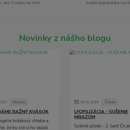
ac ako 5 rokov na trhu!
každá objednávka sa rá
Novinky z nášho blogu
2020
Recepty
04
.
01
.
2019
Články
DÁME RAŽNÝ KVÁSOK
LYOFILIZÁCIA - SUŠENIE
MRAZOM
pujete kváskový chleba a
Sušené plody - 2. časť! Čo j
e, že by ste si ho skúsili