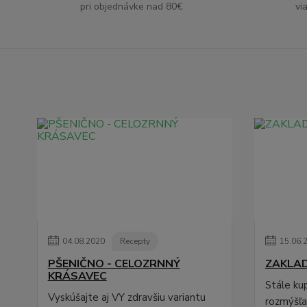
pri objednávke nad 80€
vi
04
.
08
.
2020
Recepty
15
.
06
.
PŠENIČNO - CELOZRNNÝ
ZAKLA
KRÁSAVEC
Stále ku
Vyskúšajte aj VY zdravšiu variantu
rozmýšľat