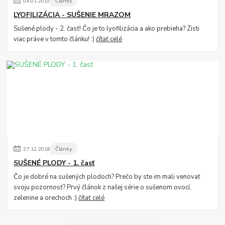
04
.
01
.
2019
Články
LYOFILIZÁCIA - SUŠENIE MRAZOM
Sušené plody - 2. časť! Čo je to lyofilizácia a ako prebieha? Zisti
viac práve v tomto článku! :)
čítať celé
27
.
12
.
2018
Články
SUŠENÉ PLODY - 1. časť
Čo je dobré na sušených plodoch? Prečo by ste im mali venovať
svoju pozornosť? Prvý článok z našej série o sušenom ovocí,
zelenine a orechoch :)
čítať celé