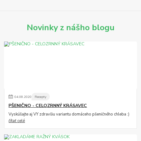
Novinky z nášho blogu
04
.
08
.
2020
Recepty
PŠENIČNO - CELOZRNNÝ KRÁSAVEC
Vyskúšajte aj VY zdravšiu variantu domáceho pšeničného chleba :)
čítať celé