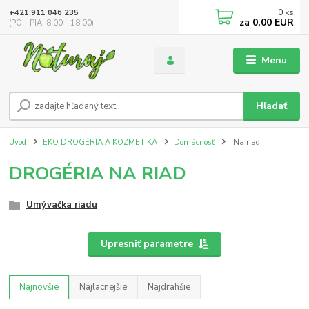
0
ks
+421 911 046 235
za
0,00 EUR
(PO - PIA, 8:00 - 18:00)
Menu
Hľadať
Úvod
EKO DROGÉRIA A KOZMETIKA
Domácnosť
Na riad
DROGÉRIA NA RIAD
Umývačka riadu
Upresniť parametre
Najnovšie
Najlacnejšie
Najdrahšie