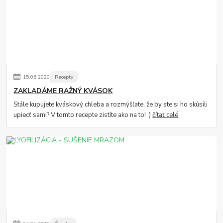
15
.
06
.
2020
Recepty
ZAKLADÁME RAŽNÝ KVÁSOK
Stále kupujete kváskový chleba a rozmýšľate, že by ste si ho skúsili
upiecť sami? V tomto recepte zistíte ako na to! :)
čítať celé