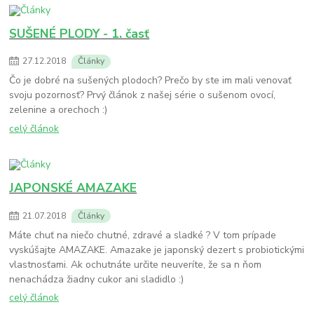
SUŠENÉ PLODY - 1. časť
27
.
12
.
2018
Články
Čo je dobré na sušených plodoch? Prečo by ste im mali venovať
svoju pozornosť? Prvý článok z našej série o sušenom ovocí,
zelenine a orechoch :)
celý článok
JAPONSKÉ AMAZAKE
21
.
07
.
2018
Články
Máte chuť na niečo chutné, zdravé a sladké ? V tom prípade
vyskúšajte AMAZAKE. Amazake je japonský dezert s probiotickými
vlastnosťami. Ak ochutnáte určite neuveríte, že sa n ňom
nenachádza žiadny cukor ani sladidlo :)
celý článok