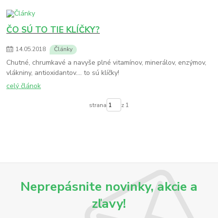
ČO SÚ TO TIE KLÍČKY?
14
.
05
.
2018
Články
Chutné, chrumkavé a navyše plné vitamínov, minerálov, enzýmov,
vlákniny, antioxidantov.... to sú klíčky!
celý článok
strana
z 1
Neprepásnite novinky, akcie a
zľavy!