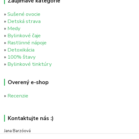
Zaujímavé kategórie
»
Sušené ovocie
»
Detská strava
»
Medy
»
Bylinkové čaje
»
Rastlinné nápoje
»
Detoxikácia
»
100% štavy
»
Bylinkové tinktúry
Overený e-shop
»
Recenzie
Kontaktujte nás :)
Jana Barzóová
+421 911 046 235