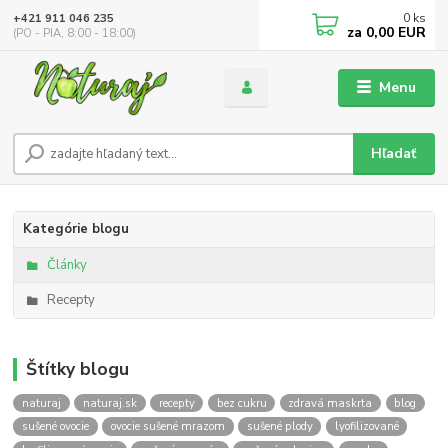
0
ks
+421 911 046 235
za
0,00 EUR
(PO - PIA, 8:00 - 18:00)
Menu
Hľadať
Kategórie blogu
Články
Recepty
Štítky blogu
naturaj
naturaj.sk
recepty
bez cukru
zdravá maskrta
blog
sušené ovocie
ovocie sušené mrazom
sušené plody
lyofilizované