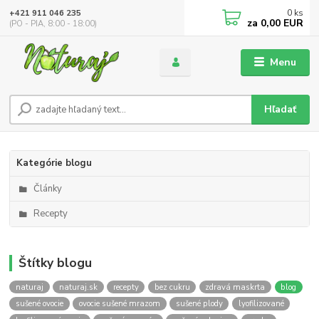
0
ks
+421 911 046 235
za
0,00 EUR
(PO - PIA, 8:00 - 18:00)
Menu
Hľadať
Kategórie blogu
Články
Recepty
Štítky blogu
naturaj
naturaj.sk
recepty
bez cukru
zdravá maskrta
blog
sušené ovocie
ovocie sušené mrazom
sušené plody
lyofilizované