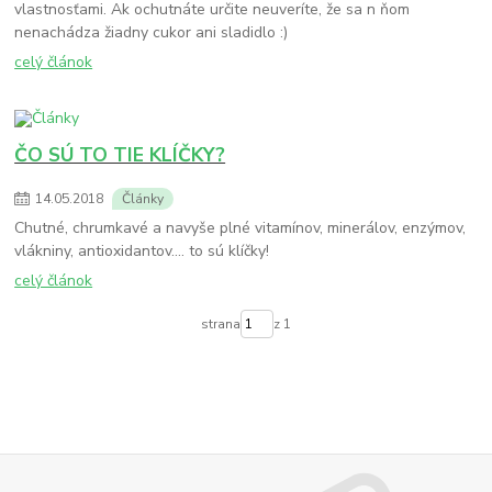
vlastnosťami. Ak ochutnáte určite neuveríte, že sa n ňom
nenachádza žiadny cukor ani sladidlo :)
celý článok
ČO SÚ TO TIE KLÍČKY?
14
.
05
.
2018
Články
Chutné, chrumkavé a navyše plné vitamínov, minerálov, enzýmov,
vlákniny, antioxidantov.... to sú klíčky!
celý článok
strana
z 1