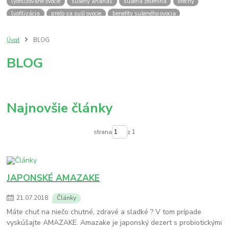
lyofilizované ovocie
sušený ananás
sušená zelenina
orechy
lyofilizácia
prečo sa suší ovocie
benefity sušeného ovocia
výhody sušeného ovocia
výhody jedenia orechov
sušené slivky
sušené jablká
quinoa
tofu
zdravy obed
quinoa recept
Úvod
BLOG
tofu recept
zdravý recept
zdravý obed z tofu
BLOG
zdravý recept tofu quinoa
bez laktozy
bez vajec
dida boža
snack
dzem
jam
klíčky
prečo nakličovať
antioxidanty
vegan
zdrava strava
klíčenie
nakličovanie
benefity nakličovania
nakličovacia miska
japonsko
amazake
Najnovšie články
japan
amasaké
ryža
strana
z 1
JAPONSKÉ AMAZAKE
21
.
07
.
2018
Články
Máte chuť na niečo chutné, zdravé a sladké ? V tom prípade
vyskúšajte AMAZAKE. Amazake je japonský dezert s probiotickými