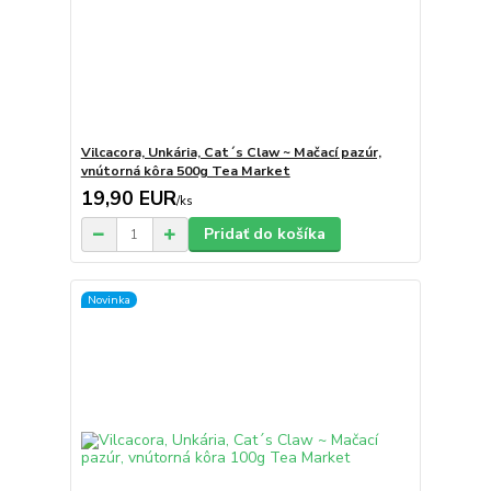
Vilcacora, Unkária, Cat´s Claw ~ Mačací pazúr,
vnútorná kôra 500g Tea Market
19,90 EUR
/
ks
Pridať do košíka
Novinka