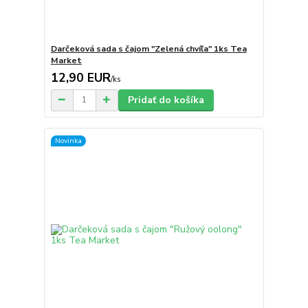
Darčeková sada s čajom "Zelená chvíľa" 1ks Tea
Market
12,90 EUR
/
ks
Pridať do košíka
Novinka