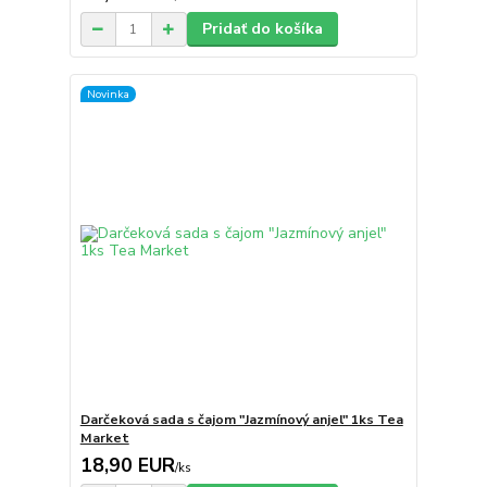
Pridať do košíka
Novinka
Darčeková sada s čajom "Jazmínový anjel" 1ks Tea
Market
18,90 EUR
/
ks