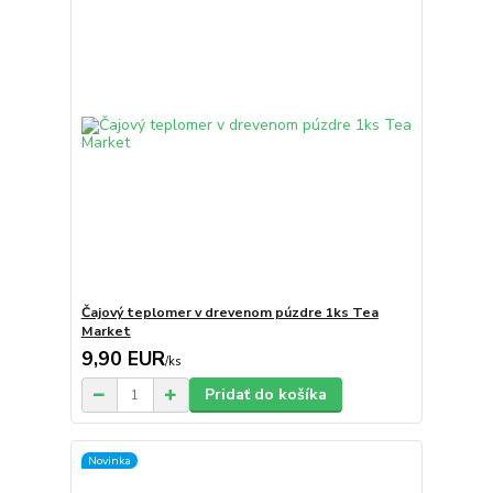
Čajový teplomer v drevenom púzdre 1ks Tea
Market
9,90 EUR
/
ks
Pridať do košíka
Novinka