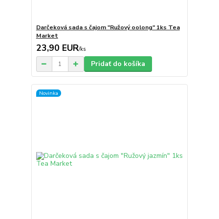
Darčeková sada s čajom "Ružový oolong" 1ks Tea
Market
23,90 EUR
/
ks
Pridať do košíka
Novinka