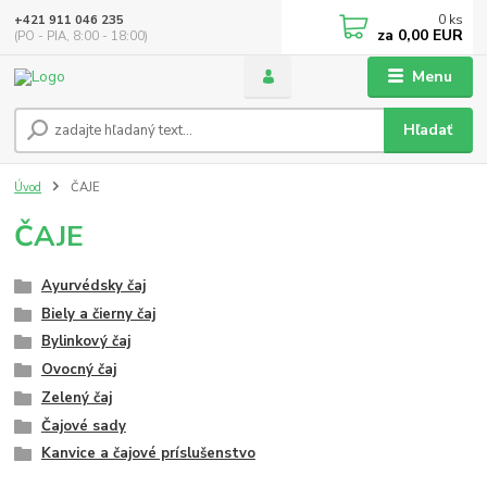
0
ks
+421 911 046 235
za
0,00 EUR
(PO - PIA, 8:00 - 18:00)
Menu
Hľadať
Úvod
ČAJE
ČAJE
Ayurvédsky čaj
Biely a čierny čaj
Bylinkový čaj
Ovocný čaj
Zelený čaj
Čajové sady
Kanvice a čajové príslušenstvo