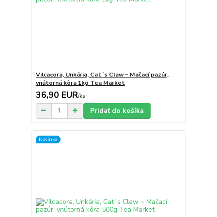
Vilcacora, Unkária, Cat´s Claw ~ Mačací pazúr,
vnútorná kôra 1kg Tea Market
36,90 EUR
/
ks
Pridať do košíka
Novinka