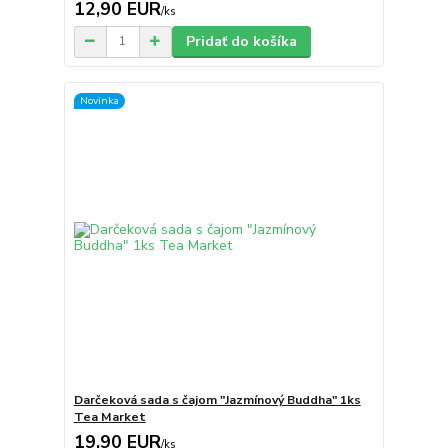
12,90 EUR
/
ks
Pridať do košíka
Novinka
Darčeková sada s čajom "Jazmínový Buddha" 1ks
Tea Market
19,90 EUR
/
ks