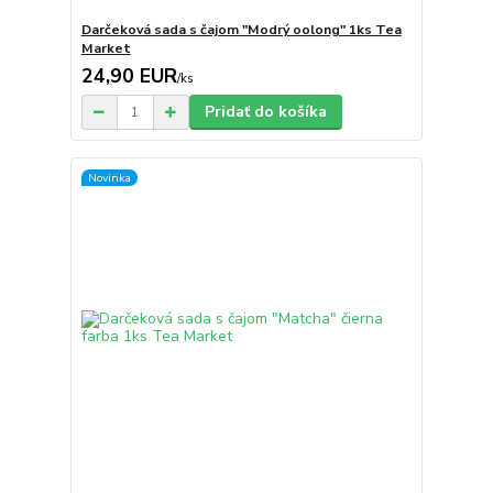
Darčeková sada s čajom "Modrý oolong" 1ks Tea
Market
24,90 EUR
/
ks
Pridať do košíka
Novinka