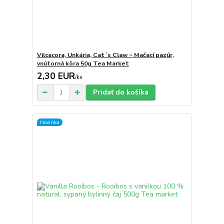
Vilcacora, Unkária, Cat´s Claw ~ Mačací pazúr,
vnútorná kôra 50g Tea Market
2,30 EUR
/
ks
Pridať do košíka
Novinka