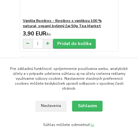
Vanilla Rooibos - Rooibos s vanilkou 100 %
natural, sypaný bylinný čaj 50g Tea Market
3,90 EUR
/
ks
Pridať do košíka
Novinka
Pre základnú funkčnosť, spríjemnenie používania webu, analytické
účely a v prípade udelenia súhlasu aj na účely cielenia reklamy
využívame súbory cookies. Nastavenie vlastných preferencií
cookies môžete kedykoľvek upraviť odkazom v spodnej časti
stránok.
Súhlasím
Nastavenia
Súhlas môžete odmietnuť
tu
.