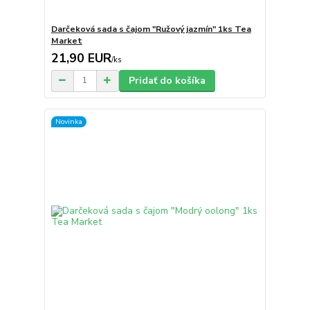
Darčeková sada s čajom "Ružový jazmín" 1ks Tea
Market
21,90 EUR
/
ks
Pridať do košíka
Novinka