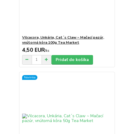
Vilcacora, Unkária, Cat´s Claw ~ Mačací pazúr,
vnútorná kôra 100g Tea Market
4,50 EUR
/
ks
Pridať do košíka
Novinka