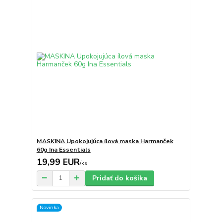
MASKINA Upokojujúca ílová maska ​​Harmanček
60g Ina Essentials
19,99 EUR
/
ks
Pridať do košíka
Novinka