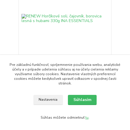
Pre základnú funkčnosť, spríjemnenie používania webu, analytické
RENEW Horčíkové soli, čajovník, borovica lesná s
účely a v prípade udelenia súhlasu aj na účely cielenia reklamy
hubami 330g INA ESSENTIALS
využívame súbory cookies. Nastavenie vlastných preferencií
11,99 EUR
cookies môžete kedykoľvek upraviť odkazom v spodnej časti
/
ks
stránok.
Pridať do košíka
Súhlasím
Nastavenia
Novinka
Súhlas môžete odmietnuť
tu
.