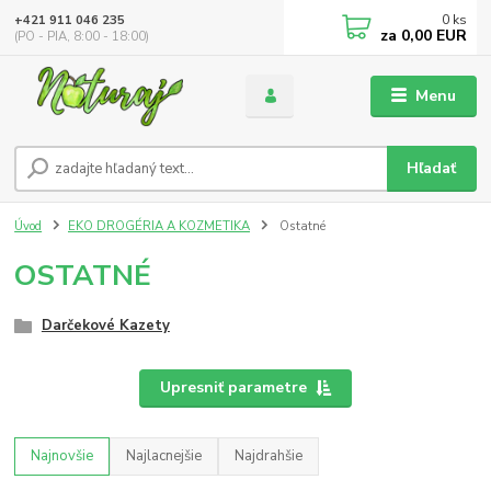
0
ks
+421 911 046 235
za
0,00 EUR
(PO - PIA, 8:00 - 18:00)
Menu
Hľadať
Úvod
EKO DROGÉRIA A KOZMETIKA
Ostatné
OSTATNÉ
Darčekové Kazety
Upresniť parametre
Najnovšie
Najlacnejšie
Najdrahšie