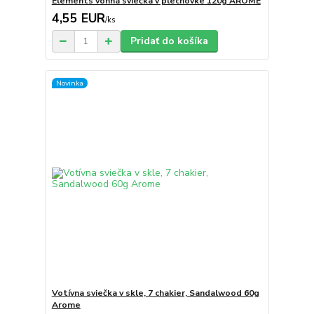
Elements vonná sviečka v plechovke 120g ARÔME
4,55 EUR
/
ks
Pridať do košíka
Novinka
Votívna sviečka v skle, 7 chakier, Sandalwood 60g
Arome