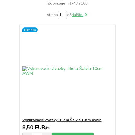
Zobrazujem 1-48 z 100
strana
z 3
ďalšie
Novinka
Vykurovacie Zväzky- Biela Šalvia 10cm AWM
8,50 EUR
/
ks