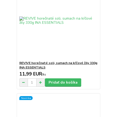
REVIVE horečnaté soli, sumach na kŕčové žily 330g
INA ESSENTIALS
11,99 EUR
/
ks
Pridať do košíka
Novinka