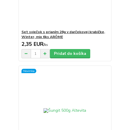
Set sviečok s prianím 28g v darčekovej krabičke,
Winter, mix 6ks ARÔME
2,35 EUR
/
ks
Pridať do košíka
Novinka