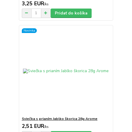
3,25 EUR
/
ks
Pridať do košíka
Novinka
Sviečka s prianím Jablko škorica 28g Arome
2,51 EUR
/
ks