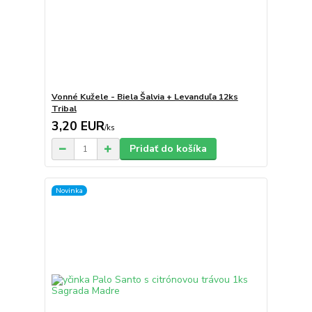
Vonné Kužele - Biela Šalvia + Levanduľa 12ks
Tribal
3,20 EUR
/
ks
Pridať do košíka
Novinka