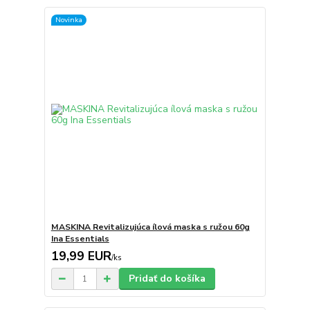
Novinka
MASKINA Revitalizujúca ílová maska ​​s ružou 60g
Ina Essentials
19,99 EUR
/
ks
Pridať do košíka