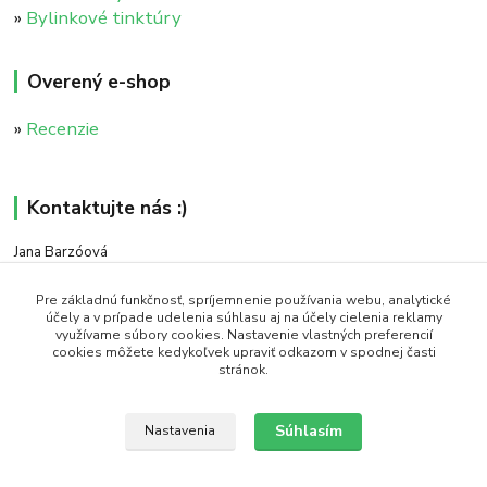
»
Bylinkové tinktúry
Overený e-shop
»
Recenzie
Kontaktujte nás :)
Jana Barzóová
+421 911 046 235
(PO - PIA, 8:00 - 18:00)
Pre základnú funkčnosť, spríjemnenie používania webu, analytické
účely a v prípade udelenia súhlasu aj na účely cielenia reklamy
využívame súbory cookies. Nastavenie vlastných preferencií
objednavky@naturaj.sk
cookies môžete kedykoľvek upraviť odkazom v spodnej časti
stránok.
Súhlasím
Nastavenia