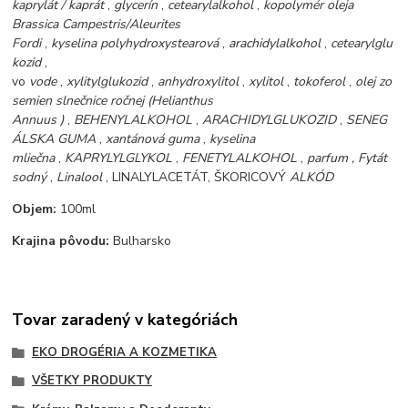
kaprylát
/
kaprát
,
glycerín
,
cetearylalkohol
,
kopolymér oleja
Brassica Campestris/Aleurites
Fordi
,
kyselina
polyhydroxystearová
,
arachidylalkohol
,
cetearylglu
kozid
,
vo
vode
,
xylitylglukozid
,
anhydroxylitol
,
xylitol
,
tokoferol
,
olej
zo
semien slnečnice ročnej (Helianthus
Annuus
)
,
BEHENYLALKOHOL
,
ARACHIDYLGLUKOZID
,
SENEG
ÁLSKA GUMA
,
xantánová guma
,
kyselina
mliečna
,
KAPRYLYLGLYKOL
,
FENETYLALKOHOL
,
parfum
,
Fytát
sodný
,
Linalool
, LINALYLACETÁT, ŠKORICOVÝ
ALKÓD
Objem:
100ml
Krajina pôvodu:
Bulharsko
Tovar zaradený v kategóriách
EKO DROGÉRIA A KOZMETIKA
VŠETKY PRODUKTY