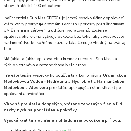
stopy. Praktické 100 ml balenie.
InaEssentials Sun Kiss SPF50+ je jemný, vysoko účinný opaľovací
krém, ktorý poskytuje optimálnu ochranu pokožky pred škodlivým
UV žiarením a zároveň ju udržuje hydratovanú. Zloženie
opaľovacieho krému vyživuje pokožku bez toho, aby spôsobovalo
nadmernú tvorbu kožného mazu, vďaka čomu je vhodný na tvár aj
telo.
Má ľahkú a ľahko aplikovateľnú krémovú textúru. Sun Kiss sa
rýchlo vstrebáva a nezanecháva biele stopy.
Pre ešte lepšie výsledky ho používajte v kombinácii s
Organickou
Medovkovou Vodou - Hydrolina
a
Hydrobiotic Harmančekom,
Medovkou a Aloe vera
pre ďalšiu upokojujúcu starostlivosť po
opaľovaní a hydratácii.
Vhodné pre deti a dospelých, vrátane tehotných žien a ľudí
náchylných na podráždenie pokožky.
Vysoká kvalita a ochrana s ohľadom na pokožku a prírodu:
Prírodné zložky a minerálne filtre