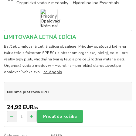
LIMITOVANÁ LETNÁ EDÍCIA
Balíček Limitovaná Letná Edícia obsahuje: Prírodný opaľovací krém na
tvár a telo s faktorom SPF 50+ s obsahom organickej bielej jedle – pre
všetky typy pleti, vhodný na tvár aj telo a pre celú rodinu vrátane detí.
Organická voda z medovky – Hydrolina – perfektná starostlivosť po
opaľovaní vďaka svo...
celý popis
Nie sme platcovia DPH
24,99 EUR
/
ks
Pridať do košíka
Číslo produktu:
N6350