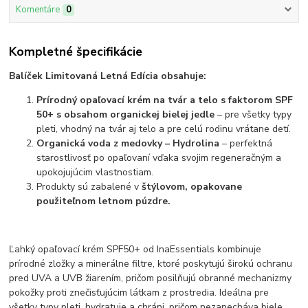
Komentáre
0
Kompletné špecifikácie
Balíček Limitovaná Letná Edícia obsahuje:
Prírodný opaľovací krém na tvár a telo s faktorom SPF
50+ s obsahom organickej bielej jedle
– pre všetky typy
pleti, vhodný na tvár aj telo a pre celú rodinu vrátane detí.
Organická voda z medovky – Hydrolina
– perfektná
starostlivosť po opaľovaní vďaka svojim regeneračným a
upokojujúcim vlastnostiam.
Produkty sú zabalené v
štýlovom, opakovane
použiteľnom letnom púzdre.
Ľahký opaľovací krém SPF50+ od InaEssentials kombinuje
prírodné zložky a minerálne filtre, ktoré poskytujú širokú ochranu
pred UVA a UVB žiarením, pričom posilňujú obranné mechanizmy
pokožky proti znečisťujúcim látkam z prostredia. Ideálna pre
všetky typy pleti, hydratuje a chráni, pričom nezanecháva biele