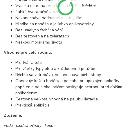
Vysoká ochrana proti UVA a UVB s SPF50+
Ľahké hydratačné zloženie
Nezanecháva nadmerný mastný film
Hladko sa nanáša a je ľahko aplikovateľný
Bez umelých farbív a vôní
Bez testovania na zvieratách
Neškodí morskému životu
Vhodné pre celú rodinu:
Pre tvár a telo
Pre všetky typy pleti a každodenné použitie
Rýchlo sa vstrebáva, nezanecháva biele stopy
Obnovuje kožnú bariéru a pomáha pri upokojení pokožky
popálenia od slnka, pričom poskytuje ochranu pred ďalším
poškodením
Cestovná veľkosť, vhodná na palubu lietadla
Praktická aplikácia
Zloženie:
voda
,
oxid zinočnatý
,
koko-