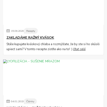
15
.
06
.
2020
Recepty
ZAKLADÁME RAŽNÝ KVÁSOK
Stále kupujete kváskový chleba a rozmýšľate, že by ste si ho skúsili
upiecť sami? V tomto recepte zistíte ako na to! :)
čítať celé
04
.
01
.
2019
Články