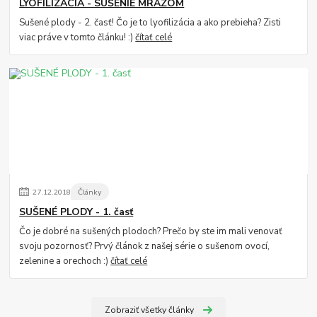
LYOFILIZÁCIA - SUŠENIE MRAZOM
Sušené plody - 2. časť! Čo je to lyofilizácia a ako prebieha? Zisti
viac práve v tomto článku! :)
čítať celé
27
.
12
.
2018
Články
SUŠENÉ PLODY - 1. časť
Čo je dobré na sušených plodoch? Prečo by ste im mali venovať
svoju pozornosť? Prvý článok z našej série o sušenom ovocí,
zelenine a orechoch :)
čítať celé
Zobraziť všetky články