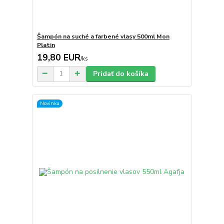
Šampón na suché a farbené vlasy 500ml Mon
Platin
19,80 EUR
/
ks
Pridať do košíka
Novinka