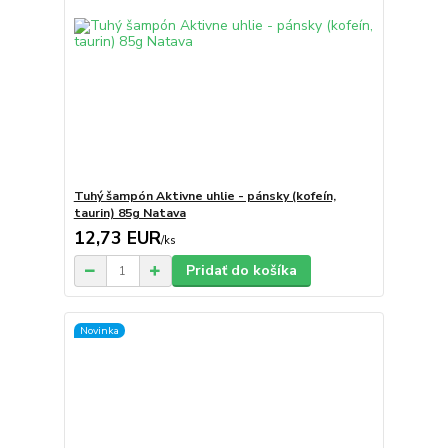
Tuhý šampón Aktivne uhlie - pánsky (kofeín,
taurin) 85g Natava
12,73 EUR
/
ks
Pridať do košíka
Novinka