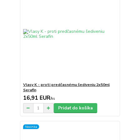
Vlasy K - proti predčasnému šediveniu 2x50ml
Serafin
16,91 EUR
/
ks
Pridať do košíka
Novinka