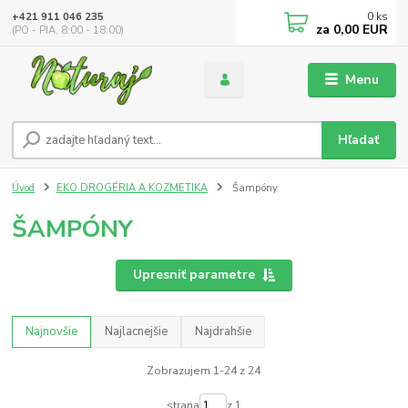
0
ks
+421 911 046 235
za
0,00 EUR
(PO - PIA, 8:00 - 18:00)
Menu
Hľadať
Úvod
EKO DROGÉRIA A KOZMETIKA
Šampóny
ŠAMPÓNY
Upresniť parametre
Najnovšie
Najlacnejšie
Najdrahšie
Zobrazujem 1-24 z 24
strana
z 1