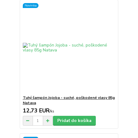
Novinka
Tuhý šampón Jojoba - suché, poškodené vlasy 85g
Natava
12,73 EUR
/
ks
Pridať do košíka