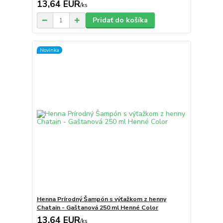
13,64 EUR
/
ks
Pridať do košíka
Novinka
Henna Prírodný Šampón s výťažkom z henny
Chatain - Gaštanová 250 ml Henné Color
13,64 EUR
/
ks