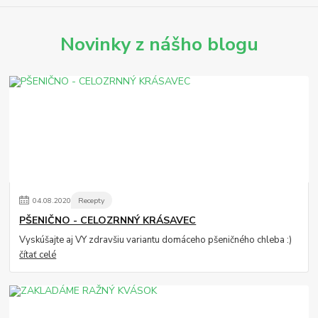
Novinky z nášho blogu
04
.
08
.
2020
Recepty
PŠENIČNO - CELOZRNNÝ KRÁSAVEC
Vyskúšajte aj VY zdravšiu variantu domáceho pšeničného chleba :)
čítať celé