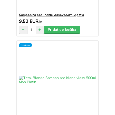
Šampón na posilnenie vlasov 550ml Agafja
9,52 EUR
/
ks
Pridať do košíka
Novinka