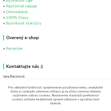
»
Bylinkové čaje
»
Rastlinné nápoje
»
Detoxikácia
»
100% štavy
»
Bylinkové tinktúry
Overený e-shop
»
Recenzie
Kontaktujte nás :)
Jana Barzóová
+421 911 046 235
(PO - PIA, 8:00 - 18:00)
Pre základnú funkčnosť, spríjemnenie používania webu, analytické
účely a v prípade udelenia súhlasu aj na účely cielenia reklamy
využívame súbory cookies. Nastavenie vlastných preferencií
objednavky@naturaj.sk
cookies môžete kedykoľvek upraviť odkazom v spodnej časti
stránok.