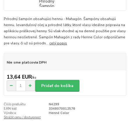
Prírodný šampón obsahujúci hennu - Mahagón. Šampóny obsahujú
hennu, levanduľový olej a prírodné látky, ktoré vlasy ideálne pripravia na
aplikáciu práškovej henny. Sú však vhodné aj na denné použitie pre vlasy
hennou neošetrené. Šampón Mahagón z rady Henne Color odporúčame
pre vlasy, či už sú prírodn...
celý popis
Nie sme platcovia DPH
13,64 EUR
/
ks
Pridať do košíka
Číslo produktu:
N4299
EAN kód:
3348070012576
Výrobca:
Henné Color
Strážiť cenu / dostupnosť