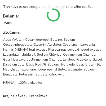
Trvanlivosť:
spotrebujte do 12 mesiacov od prvého použitia
Balenie:
250ml
Zloženie:
Aqua (Water), Cocamidopropyl Betaine, Sodium
Cocoamphoacetate Glycerin, Acrylates Copolymer, Lawsonia
Inermis (HENNA) leaf extract, Pterocarpus soyauxii wood extract,
Lavandula hybrida oil, Sodium Chloride, Cetrimonium Chloride,
Guar Hydroxypropyltrimonium Chloride, Linalool, Propylene Glycol,
Disodium Edta, Basic Red 76, Sodium Hydroxide, Basic Brown 16,
Methylisothiazolinone, Iodopropynyl Butylcarbamate, Sodium
Benzoate, Potassium Sorbate, Citric Acid.
HENNA – 100% biokvalita
Krajina pôvodu: Francúzsko