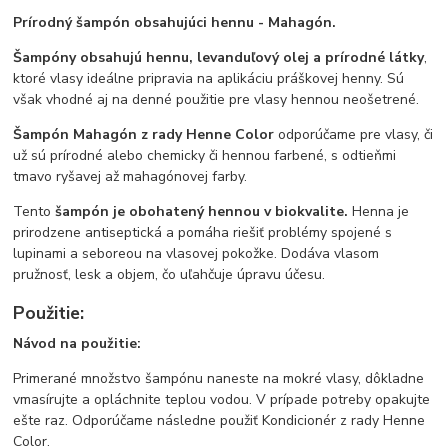
Prírodný šampón obsahujúci hennu - Mahagón.
Šampóny obsahujú hennu, levanduľový olej a prírodné látky
,
ktoré vlasy ideálne pripravia na aplikáciu práškovej henny. Sú
však vhodné aj na denné použitie pre vlasy hennou neošetrené.
Šampón Mahagón z rady Henne Color
odporúčame pre vlasy, či
už sú prírodné alebo chemicky či hennou farbené, s odtieňmi
tmavo ryšavej až mahagónovej farby.
Tento
šampón je obohatený hennou v biokvalite.
Henna je
prirodzene antiseptická a pomáha riešiť problémy spojené s
lupinami a seboreou na vlasovej pokožke. Dodáva vlasom
pružnosť, lesk a objem, čo uľahčuje úpravu účesu.
Použitie:
Návod na použitie:
Primerané množstvo šampónu naneste na mokré vlasy, dôkladne
vmasírujte a opláchnite teplou vodou. V prípade potreby opakujte
ešte raz. Odporúčame následne použiť Kondicionér z rady Henne
Color.