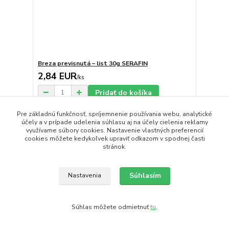
Breza previsnutá – list 30g SERAFIN
2,84 EUR
/
ks
Pridať do košíka
Pre základnú funkčnosť, spríjemnenie používania webu, analytické
účely a v prípade udelenia súhlasu aj na účely cielenia reklamy
Novinka
využívame súbory cookies. Nastavenie vlastných preferencií
cookies môžete kedykoľvek upraviť odkazom v spodnej časti
stránok.
Súhlasím
Nastavenia
Súhlas môžete odmietnuť
tu
.