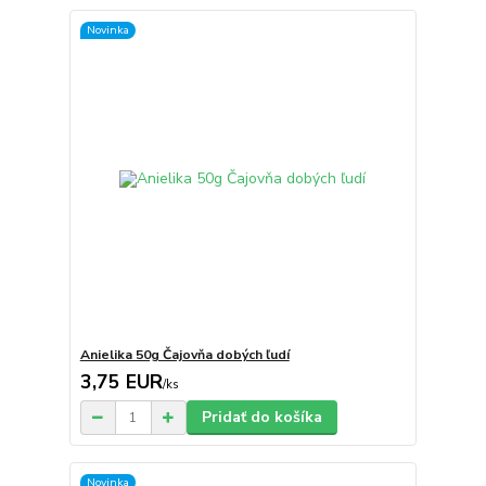
Novinka
Anielika 50g Čajovňa dobých ľudí
3,75 EUR
/
ks
Pridať do košíka
Novinka