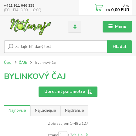
0
ks
+421 911 046 235
za
0,00 EUR
(PO - PIA, 8:00 - 18:00)
Menu
Hľadať
Úvod
ČAJE
Bylinkový čaj
BYLINKOVÝ ČAJ
Upresniť parametre
Najnovšie
Najlacnejšie
Najdrahšie
Zobrazujem 1-48 z 127
strana
z 3
ďalšie