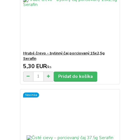
Hrubé črevo - bylinný čaj porciovaný 15x2,5g
Serafin
5,30 EUR
/
ks
Pridať do košíka
Novinka