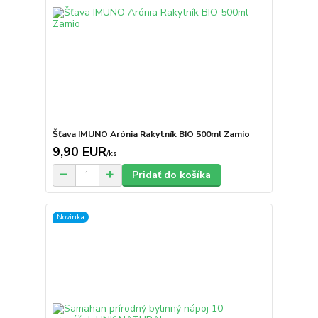
Šťava IMUNO Arónia Rakytník BIO 500ml Zamio
9,90 EUR
/
ks
Pridať do košíka
Novinka