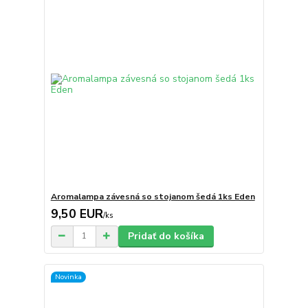
Aromalampa závesná so stojanom šedá 1ks Eden
9,50 EUR
/
ks
Pridať do košíka
Novinka