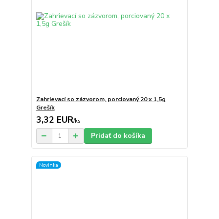
Zahrievací so zázvorom, porciovaný 20 x 1,5g
Grešík
3,32 EUR
/
ks
Pridať do košíka
Novinka