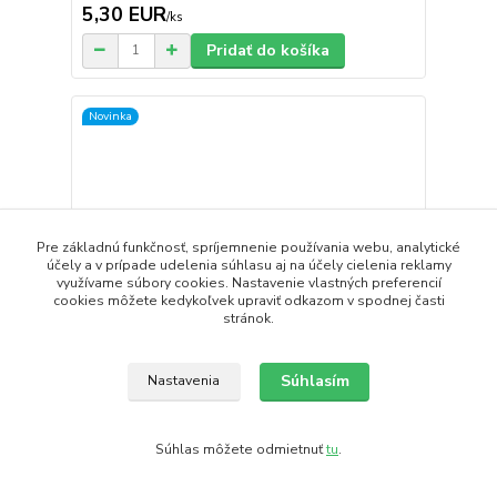
5,30 EUR
/
ks
Pridať do košíka
Novinka
Pre základnú funkčnosť, spríjemnenie používania webu, analytické
účely a v prípade udelenia súhlasu aj na účely cielenia reklamy
využívame súbory cookies. Nastavenie vlastných preferencií
cookies môžete kedykoľvek upraviť odkazom v spodnej časti
stránok.
Súhlasím
Nastavenia
TURMERIX Kurkumové kapsule 60ks
Súhlas môžete odmietnuť
tu
.
NUTRACEUTICA
13,80 EUR