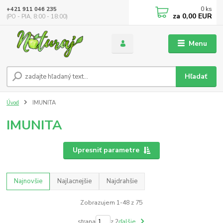
0
ks
+421 911 046 235
za
0,00 EUR
(PO - PIA, 8:00 - 18:00)
Menu
Hľadať
Úvod
IMUNITA
IMUNITA
Upresniť parametre
Najnovšie
Najlacnejšie
Najdrahšie
Zobrazujem 1-48 z 75
strana
z 2
ďalšie