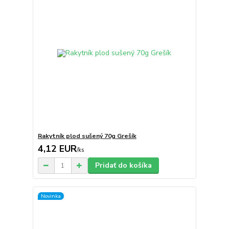
Rakytník plod sušený 70g Grešík
4,12 EUR
/
ks
Pridať do košíka
Novinka