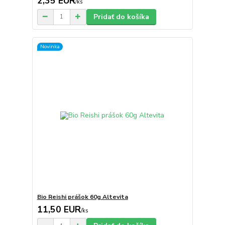
2,35 EUR
/
ks
Pridať do košíka
Novinka
Bio Reishi prášok 60g Altevita
11,50 EUR
/
ks