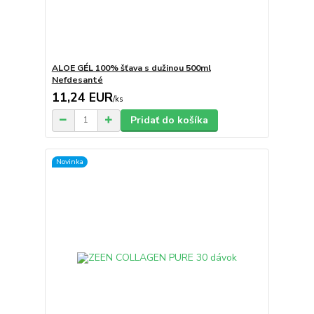
ALOE GÉL 100% šťava s dužinou 500ml
Nefdesanté
11,24 EUR
/
ks
Pridať do košíka
Novinka