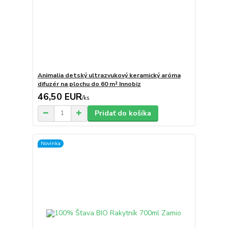
Animalia detský ultrazvukový keramický aróma
difuzér na plochu do 60 m² Innobiz
46,50 EUR
/
ks
Pridať do košíka
Novinka