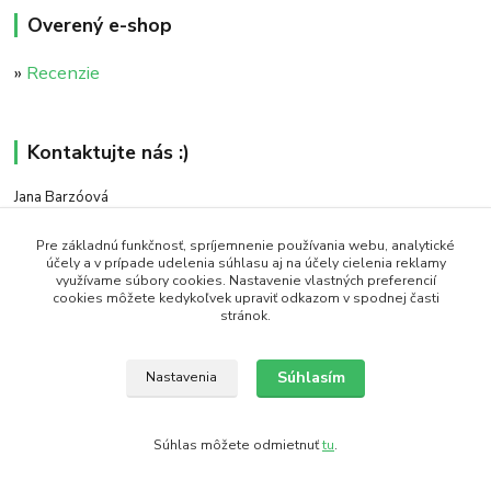
Overený e-shop
»
Recenzie
Kontaktujte nás :)
Jana Barzóová
+421 911 046 235
(PO - PIA, 8:00 - 18:00)
Pre základnú funkčnosť, spríjemnenie používania webu, analytické
účely a v prípade udelenia súhlasu aj na účely cielenia reklamy
využívame súbory cookies. Nastavenie vlastných preferencií
objednavky@naturaj.sk
cookies môžete kedykoľvek upraviť odkazom v spodnej časti
stránok.
Súhlasím
Nastavenia
Icons made by Smashicons from www.flaticon.com is licensed by CC 3.0 BY
Súhlas môžete odmietnuť
tu
.
Vytvorené na
Eshop-rychlo.sk