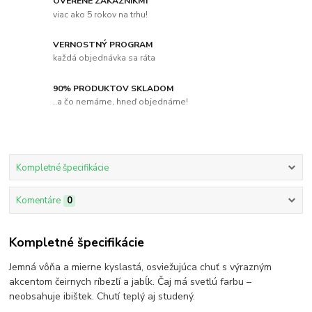
OVERENÉ ZÁKAZNÍKMI
viac ako 5 rokov na trhu!
VERNOSTNÝ PROGRAM
každá objednávka sa ráta
90% PRODUKTOV SKLADOM
..a čo nemáme, hneď objednáme!
Kompletné špecifikácie
Komentáre
0
Kompletné špecifikácie
Jemná vôňa a mierne kyslastá, osviežujúca chuť s výrazným
akcentom čeirnych ríbezľí a jabĺk. Čaj má svetlú farbu –
neobsahuje ibištek. Chutí teplý aj studený.