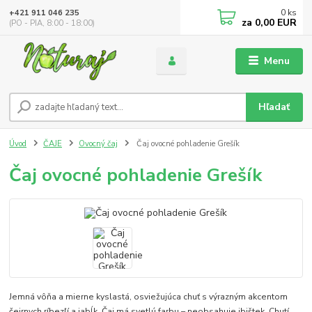
0
ks
+421 911 046 235
za
0,00 EUR
(PO - PIA, 8:00 - 18:00)
Menu
Hľadať
Úvod
ČAJE
Ovocný čaj
Čaj ovocné pohladenie Grešík
Čaj ovocné pohladenie Grešík
Jemná vôňa a mierne kyslastá, osviežujúca chuť s výrazným akcentom
čeirnych ríbezľí a jabĺk. Čaj má svetlú farbu – neobsahuje ibištek. Chutí