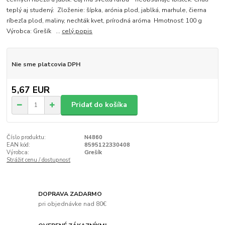
teplý aj studený. Zloženie: šípka, arónia plod, jablká, marhule, čierna
ríbezľa plod, maliny, nechták kvet, prírodná aróma Hmotnosť: 100 g
Výrobca: Grešík ...
celý popis
Nie sme platcovia DPH
5,67 EUR
Pridať do košíka
Číslo produktu:
N4860
EAN kód:
8595122330408
Výrobca:
Grešík
Strážiť cenu / dostupnosť
DOPRAVA ZADARMO
pri objednávke nad 80€