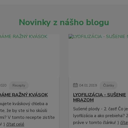
Novinky z nášho blogu
2020
Recepty
04
.
01
.
2019
Články
DÁME RAŽNÝ KVÁSOK
LYOFILIZÁCIA - SUŠENIE
MRAZOM
pujete kváskový chleba a
Sušené plody - 2. časť! Čo j
e, že by ste si ho skúsili
lyofilizácia a ako prebieha? Z
ami? V tomto recepte zistíte
práve v tomto článku! :)
číta
! :)
čítať celé