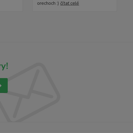
orechoch :)
čítať celé
y!