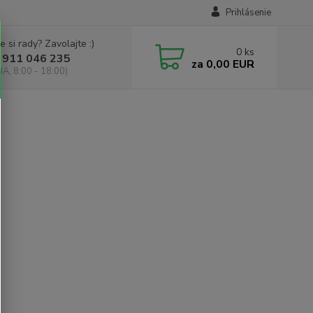
Prihlásenie
e si rady? Zavolajte :)
0
ks
 911 046 235
za
0,00 EUR
IA, 8:00 - 18:00)