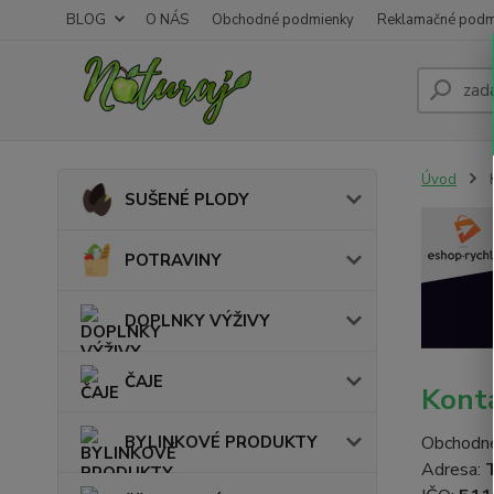
BLOG
O NÁS
Obchodné podmienky
Reklamačné podm
Úvod
K
SUŠENÉ PLODY
POTRAVINY
DOPLNKY VÝŽIVY
ČAJE
Kont
BYLINKOVÉ PRODUKTY
Obchodn
Adresa:
T