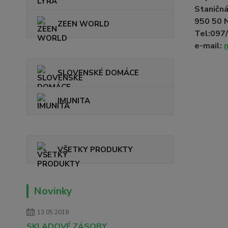
Staničná
950 50 N
ZEEN WORLD
Tel:097
e-mail:
SLOVENSKÉ DOMÁCE
IMUNITA
VŠETKY PRODUKTY
Novinky
13.05.2018
SKLADOVÉ ZÁSOBY