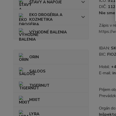
IČO:
511
ŠŤAVY A NÁPOJE
DIČ:
112
Nie sme
EKO DROGÉRIA A
KOZMETIKA
Zápis v re
https://
VÝHODNÉ BALENIA
IBAN:
SK
BIC:
FIO
ORIN
Mobil:
+4
SALOOS
E-mail:
in
TIGERNUT
Príjem o
Prevádzk
MIXIT
Orgán do
LYRA
Inšpekto