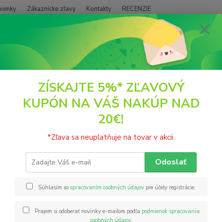
ienky
Zákaznícke zľavy
Kontakty
RECENZIE
Neviet
Hľadať
+421
(PO - P
ontakty
ZÍSKAJTE 5%* ZĽAVOVÝ
KUPÓN NA VÁŠ NAKÚP NAD
20€!
*Zľava sa neuplatňuje na tovar v akcii.
Odoslať
aktné údaje
Súhlasím so
spracovaním osobných údajov
pre účely registrácie.
é meno:
Ladislav Barzó
extilná ul. 3054/9,
934 05 Levice
Prajem si odoberať novinky e-mailom podľa
podmienok spracovania
osobných údajov
.