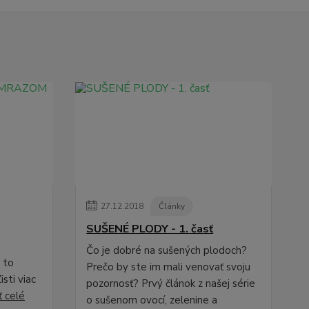
27
.
12
.
2018
Články
SUŠENÉ PLODY - 1. časť
Čo je dobré na sušených plodoch?
e to
Prečo by ste im mali venovať svoju
isti viac
pozornosť? Prvý článok z našej série
ť celé
o sušenom ovocí, zelenine a