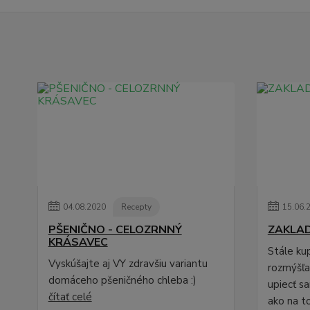
04
.
08
.
2020
Recepty
15
.
06
.
PŠENIČNO - CELOZRNNÝ
ZAKLA
KRÁSAVEC
Stále ku
Vyskúšajte aj VY zdravšiu variantu
rozmýšľat
domáceho pšeničného chleba :)
upiecť s
čítať celé
ako na to