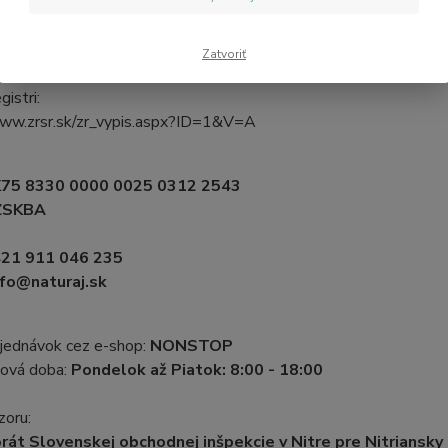
80952
3738418
 platcovia DPH
Zatvoriť
gistri:
www.zrsr.sk/zr_vypis.aspx?ID=1&V=A
75 8330 0000 0025 0312 2543
ZSKBA
21 911 046 235
fo@naturaj.sk
bjednávok cez e-shop:
NONSTOP
ová doba:
Pondelok až Piatok: 8:00 - 18:00
zoru:
rát Slovenskej obchodnej inšpekcie v Nitre pre Nitriansky 