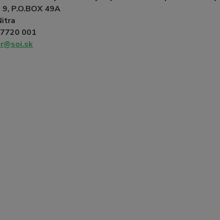
 9, P.O.BOX 49A
itra
/7720 001
nr@soi.sk