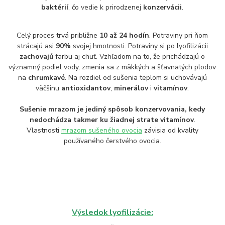
baktérií
, čo vedie k prirodzenej
konzervácii
.
Celý proces trvá približne
10 až 24 hodín
. Potraviny pri ňom
strácajú asi
90%
svojej hmotnosti. Potraviny si po lyofilizácii
zachovajú
farbu aj chuť. Vzhľadom na to, že prichádzajú o
významný podiel vody, zmenia sa z mäkkých a šťavnatých plodov
na
chrumkavé
. Na rozdiel od sušenia teplom si uchovávajú
väčšinu
antioxidantov
,
minerálov
i
vitamínov
.
Sušenie mrazom je jediný spôsob konzervovania, kedy
nedochádza takmer ku žiadnej strate vitamínov
.
Vlastnosti
mrazom sušeného ovocia
závisia od kvality
používaného čerstvého ovocia.
Výsledok lyofilizácie: