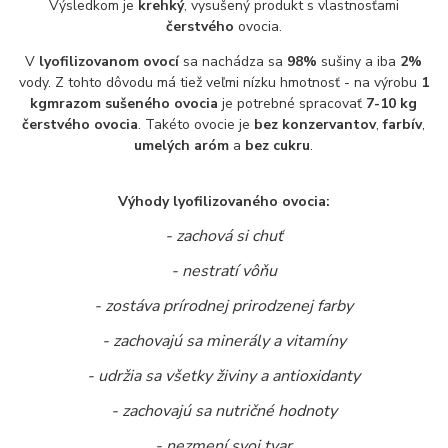
Výsledkom je
krehký
, vysušený produkt s vlastnosťami
čerstvého
ovocia.
V
lyofilizovanom ovocí
sa nachádza sa
98%
sušiny a iba
2%
vody. Z tohto dôvodu má tiež veľmi nízku hmotnosť - na výrobu
1
kg
mrazom sušeného ovocia
je potrebné spracovať
7-10 kg
čerstvého ovocia
. Takéto ovocie je
bez konzervantov
,
farbív
,
umelých aróm
a
bez cukru
.
Výhody lyofilizovaného ovocia:
- zachová si chuť
- nestratí vôňu
- zostáva prírodnej prirodzenej farby
- zachovajú sa minerály a vitamíny
- udržia sa všetky živiny a antioxidanty
- zachovajú sa nutričné hodnoty
- nezmení svoj tvar