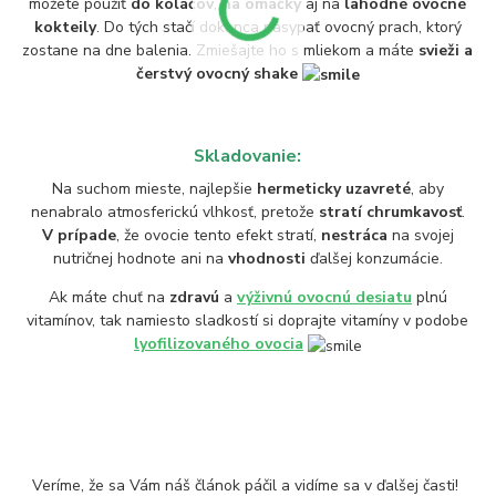
môžete použiť
do koláčov
,
na omáčky
aj na
lahodné ovocné
kokteily
. Do tých stačí dokonca nasypať ovocný prach, ktorý
zostane na dne balenia. Zmiešajte ho s mliekom a máte
svieži a
čerstvý ovocný shake
Skladovanie:
Na suchom mieste, najlepšie
hermeticky uzavreté
, aby
nenabralo atmosferickú vlhkosť, pretože
stratí chrumkavosť
.
V prípade
, že ovocie tento efekt stratí,
nestráca
na svojej
nutričnej hodnote ani na
vhodnosti
ďalšej konzumácie.
Ak máte chuť na
zdravú
a
výživnú ovocnú desiatu
plnú
vitamínov, tak namiesto sladkostí si doprajte vitamíny v podobe
lyofilizovaného ovocia
Veríme, že sa Vám náš článok páčil a vidíme sa v ďalšej časti!