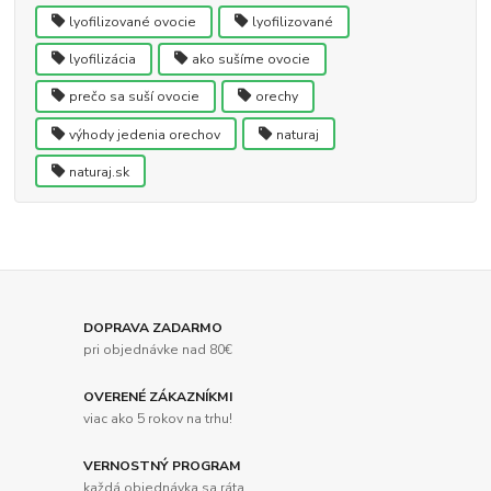
lyofilizované ovocie
lyofilizované
lyofilizácia
ako sušíme ovocie
prečo sa suší ovocie
orechy
výhody jedenia orechov
naturaj
naturaj.sk
DOPRAVA ZADARMO
pri objednávke nad 80€
OVERENÉ ZÁKAZNÍKMI
viac ako 5 rokov na trhu!
VERNOSTNÝ PROGRAM
každá objednávka sa ráta