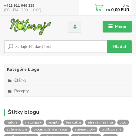
0
ks
+421 911 046 235
za
0,00 EUR
(PO - PIA, 8:00 - 18:00)
Menu
Hľadať
Kategórie blogu
Články
Recepty
Štítky blogu
naturaj
naturaj.sk
recepty
bez cukru
zdravá maskrta
blog
sušené ovocie
ovocie sušené mrazom
sušené plody
lyofilizované