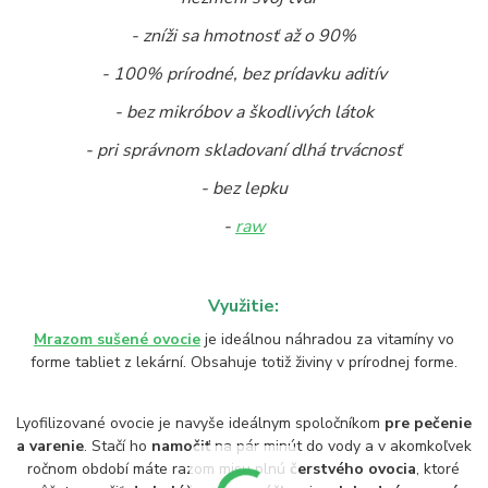
- zníži sa hmotnosť až o 90%
- 100% prírodné, bez prídavku aditív
- bez mikróbov a škodlivých látok
- pri správnom skladovaní dlhá trvácnosť
- bez lepku
-
raw
Využitie:
Mrazom sušené ovocie
je ideálnou náhradou za vitamíny vo
forme tabliet z lekární. Obsahuje totiž živiny v prírodnej forme.
Lyofilizované ovocie je navyše ideálnym spoločníkom
pre pečenie
a varenie
. Stačí ho
namočiť
na pár minút do vody a v akomkoľvek
ročnom období máte razom misu plnú
čerstvého ovocia
, ktoré