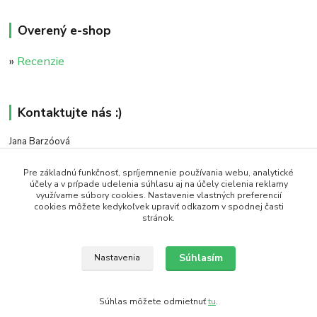
Overený e-shop
»
Recenzie
Kontaktujte nás :)
Jana Barzóová
+421 911 046 235
(PO - PIA, 8:00 - 18:00)
Pre základnú funkčnosť, spríjemnenie používania webu, analytické
účely a v prípade udelenia súhlasu aj na účely cielenia reklamy
využívame súbory cookies. Nastavenie vlastných preferencií
objednavky@naturaj.sk
cookies môžete kedykoľvek upraviť odkazom v spodnej časti
stránok.
Súhlasím
Nastavenia
Icons made by Smashicons from www.flaticon.com is licensed by CC 3.0 BY
Súhlas môžete odmietnuť
tu
.
Vytvorené na
Eshop-rychlo.sk