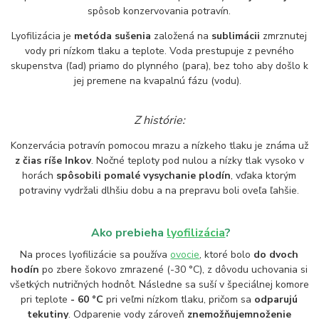
spôsob konzervovania potravín.
Lyofilizácia je
metóda sušenia
založená na
sublimácii
zmrznutej
vody pri nízkom tlaku a teplote. Voda prestupuje z pevného
skupenstva (ľad) priamo do plynného (para), bez toho aby došlo k
jej premene na kvapalnú fázu (vodu).
Z histórie:
Konzervácia potravín pomocou mrazu a nízkeho tlaku je známa už
z čias ríše Inkov
. Nočné teploty pod nulou a nízky tlak vysoko v
horách
spôsobili pomalé vysychanie plodín
, vďaka ktorým
potraviny vydržali dlhšiu dobu a na prepravu boli oveľa ľahšie.
Ako prebieha
lyofilizácia
?
Na proces lyofilizácie sa používa
ovocie
, ktoré bolo
do dvoch
hodín
po zbere šokovo zmrazené (-30 °C), z dôvodu uchovania si
všetkých nutričných hodnôt. Následne sa suší v špeciálnej komore
pri teplote
- 60 °C
pri veľmi nízkom tlaku, pričom sa
odparujú
tekutiny
. Odparenie vody zároveň
znemožňuje
množenie