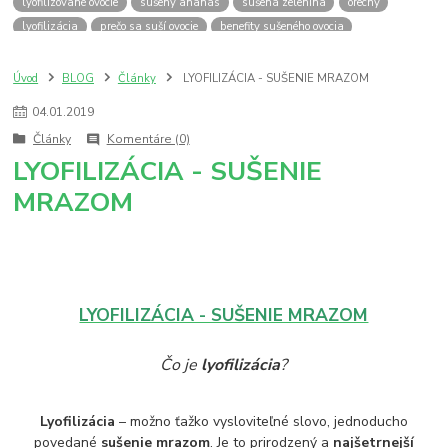
lyofilizované ovocie
sušený ananás
sušená zelenina
orechy
lyofilizácia
prečo sa suší ovocie
benefity sušeného ovocia
výhody sušeného ovocia
výhody jedenia orechov
sušené slivky
sušené jablká
quinoa
tofu
zdravy obed
quinoa recept
Úvod
BLOG
Články
LYOFILIZÁCIA - SUŠENIE MRAZOM
tofu recept
zdravý recept
zdravý obed z tofu
04
.
01
.
2019
zdravý recept tofu quinoa
bez laktozy
bez vajec
dida boža
Články
Komentáre (0)
snack
dzem
jam
klíčky
prečo nakličovať
antioxidanty
LYOFILIZÁCIA - SUŠENIE
vegan
zdrava strava
klíčenie
nakličovanie
MRAZOM
benefity nakličovania
nakličovacia miska
japonsko
amazake
japan
amasaké
ryža
LYOFILIZÁCIA - SUŠENIE MRAZOM
Čo je
lyofilizácia
?
Lyofilizácia
– možno ťažko vysloviteľné slovo, jednoducho
povedané
sušenie mrazom
. Je to prirodzený a
najšetrnejší