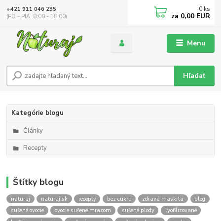
0
ks
+421 911 046 235
za
0,00 EUR
(PO - PIA, 8:00 - 18:00)
Menu
Hľadať
Kategórie blogu
Články
Recepty
Štítky blogu
naturaj
naturaj.sk
recepty
bez cukru
zdravá maskrta
blog
sušené ovocie
ovocie sušené mrazom
sušené plody
lyofilizované