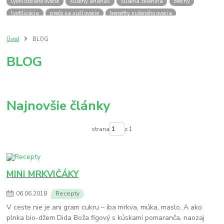
lyofilizované ovocie
sušený ananás
sušená zelenina
orechy
lyofilizácia
prečo sa suší ovocie
benefity sušeného ovocia
výhody sušeného ovocia
výhody jedenia orechov
sušené slivky
sušené jablká
quinoa
tofu
zdravy obed
quinoa recept
Úvod
BLOG
tofu recept
zdravý recept
zdravý obed z tofu
BLOG
zdravý recept tofu quinoa
bez laktozy
bez vajec
dida boža
snack
dzem
jam
klíčky
prečo nakličovať
antioxidanty
vegan
zdrava strava
klíčenie
nakličovanie
benefity nakličovania
nakličovacia miska
japonsko
amazake
Najnovšie články
japan
amasaké
ryža
strana
z 1
MINI MRKVIČÁKY
06
.
06
.
2018
Recepty
V ceste nie je ani gram cukru – iba mrkva, múka, maslo. A ako
plnka bio-džem Dida Boža figový s kúskami pomaranča, naozaj