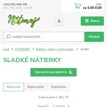
0
ks
+421 911 046 235
za
0,00 EUR
(PO - PIA, 8:00 - 18:00)
Menu
Hľadať
Úvod
POTRAVINY
Nátierky, Džemy a Pomazánky
Sladké
SLADKÉ NÁTIERKY
Upresniť parametre
Najnovšie
Najlacnejšie
Najdrahšie
Zobrazujem 1-48 z 76
strana
z 2
ďalšie