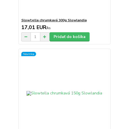
Slowtella chrumkavá 300g Slowlandia
17,01 EUR
/
ks
Pridať do košíka
Novinka