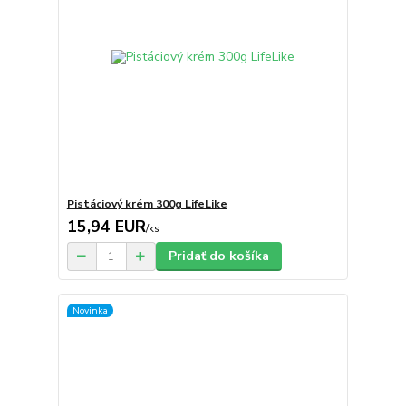
Pistáciový krém 300g LifeLike
15,94 EUR
/
ks
Pridať do košíka
Novinka