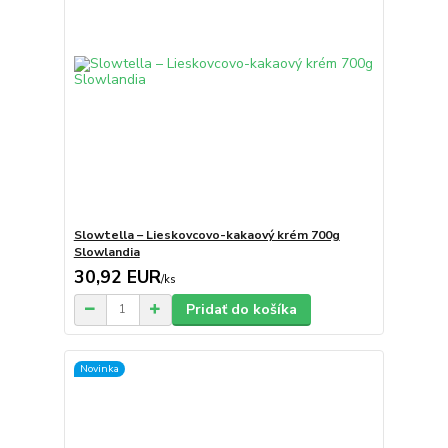
Slowtella – Lieskovcovo-kakaový krém 700g
Slowlandia
30,92 EUR
/
ks
Pridať do košíka
Novinka