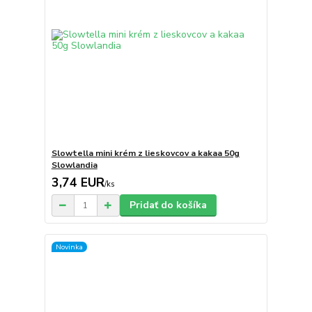
Slowtella mini krém z lieskovcov a kakaa 50g
Slowlandia
3,74 EUR
/
ks
Pridať do košíka
Novinka