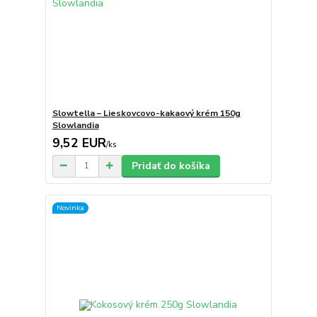
Slowtella – Lieskovcovo-kakaový krém 150g
Slowlandia
9,52 EUR
/
ks
Pridať do košíka
Novinka