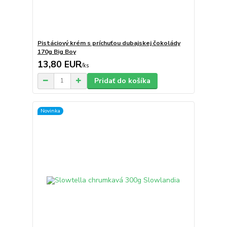
Pistáciový krém s príchuťou dubajskej čokolády
170g Big Boy
13,80 EUR
/
ks
Pridať do košíka
Novinka