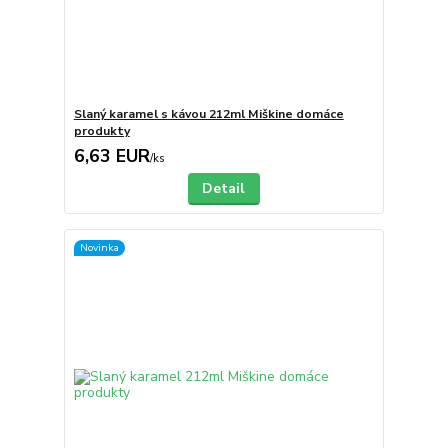
Slaný karamel s kávou 212ml Miškine domáce
produkty
6,63 EUR
/
ks
Detail
Novinka