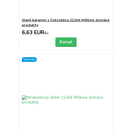
Slaný karamel s čokoládou 212ml Miškine domáce
produkty
6,63 EUR
/
ks
Detail
Novinka