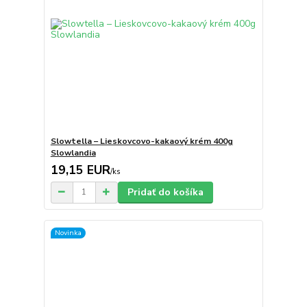
Slowtella – Lieskovcovo-kakaový krém 400g
Slowlandia
19,15 EUR
/
ks
Pridať do košíka
Novinka