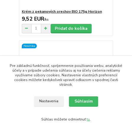
Krém z pekanových orechov BIO 175g Horizon
9,52 EUR
/
ks
Pridať do košíka
Novinka
Pre základnú funkčnosť, spríjemnenie používania webu, analytické
účely a v prípade udelenia súhlasu aj na účely cielenia reklamy
využívame súbory cookies. Nastavenie vlastných preferencií
cookies môžete kedykoľvek upraviť odkazom v spodnej časti
stránok.
Súhlasím
Nastavenia
Súhlas môžete odmietnuť
tu
.