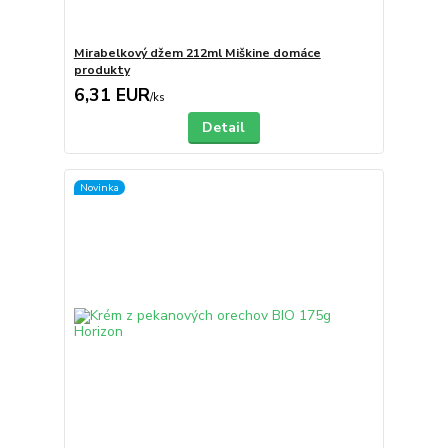
Mirabelkový džem 212ml Miškine domáce
produkty
6,31 EUR
/
ks
Detail
Novinka