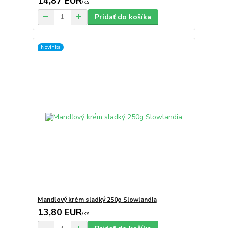
14,87 EUR
/
ks
Pridať do košíka
Novinka
Mandľový krém sladký 250g Slowlandia
13,80 EUR
/
ks