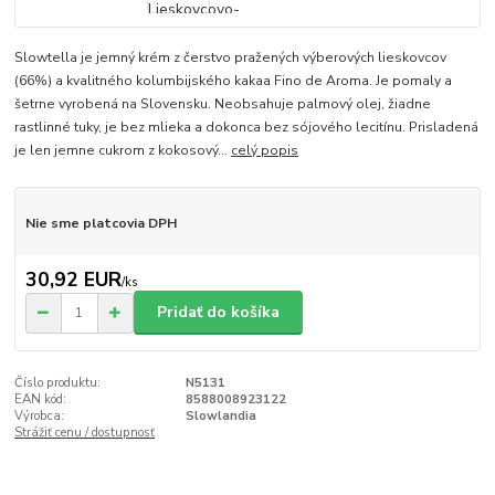
Slowtella je jemný krém z čerstvo pražených výberových lieskovcov
(66%) a kvalitného kolumbijského kakaa Fino de Aroma. Je pomaly a
šetrne vyrobená na Slovensku. Neobsahuje palmový olej, žiadne
rastlinné tuky, je bez mlieka a dokonca bez sójového lecitínu. Prisladená
je len jemne cukrom z kokosový...
celý popis
Nie sme platcovia DPH
30,92 EUR
/
ks
Pridať do košíka
Číslo produktu:
N5131
EAN kód:
8588008923122
Výrobca:
Slowlandia
Strážiť cenu / dostupnosť