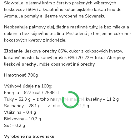
Slowtella je jemný krém z čerstvo pražených výberových
lieskovcov (66%) a kvalitného kolumbijského kakaa Fino de
Aroma. Je pomaly a šetrne vyrobená na Slovensku.
Neobsahuje palmový olej, žiadne rastlinné tuky, je bez mlieka a
dokonca bez sójového lecitínu. Prisladená je len jemne cukrom z
kokosových kvetov z Indonézie.
Zloženie
: lieskové
orechy
66%, cukor z kokosových kvetov,
kakaové maslo, kakaový prášok 6% (20-22% tuku). Alergény:
lieskové
orechy
, môže obsahovať iné
orechy
.
Hmotnosť
: 700g
Výživové údaje na 100g:
Energia – 627 kcal / 2598 kJ
Tuky – 52,3 g – z toho nasýtené mastné kyseliny – 11,2 g
Sacharidy – 28,1 g – z toho cukry – 21,9 g
Vláknina – 0,4 g
Bielkoviny – 10,7 g
Soľ – 0,2 g
Vyrobené na Slovensku