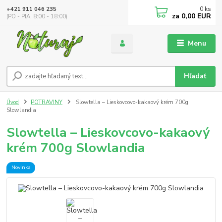
0
ks
+421 911 046 235
za
0,00 EUR
(PO - PIA, 8:00 - 18:00)
Menu
Hľadať
Úvod
POTRAVINY
Slowtella – Lieskovcovo-kakaový krém 700g
Slowlandia
Slowtella – Lieskovcovo-kakaový
krém 700g Slowlandia
Novinka