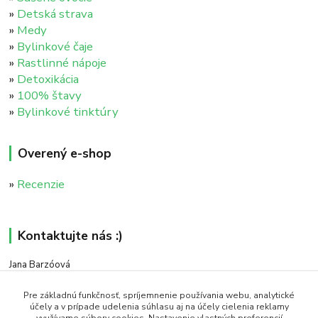
»
Detská strava
»
Medy
»
Bylinkové čaje
»
Rastlinné nápoje
»
Detoxikácia
»
100% štavy
»
Bylinkové tinktúry
Overený e-shop
»
Recenzie
Kontaktujte nás :)
Jana Barzóová
+421 911 046 235
(PO - PIA, 8:00 - 18:00)
Pre základnú funkčnosť, spríjemnenie používania webu, analytické
účely a v prípade udelenia súhlasu aj na účely cielenia reklamy