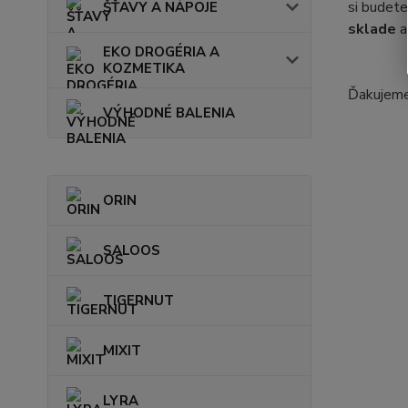
si budete
ŠŤAVY A NÁPOJE
sklade
a
EKO DROGÉRIA A
KOZMETIKA
Ďakujeme
VÝHODNÉ BALENIA
ORIN
SALOOS
TIGERNUT
MIXIT
LYRA