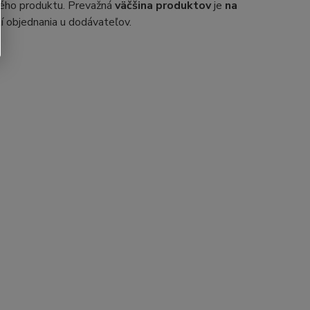
ého produktu.
Prevažná
väčšina produktov
je
na
í objednania u dodávateľov.