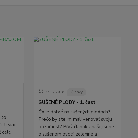
27
.
12
.
2018
Články
SUŠENÉ PLODY - 1. časť
Čo je dobré na sušených plodoch?
e to
Prečo by ste im mali venovať svoju
isti viac
pozornosť? Prvý článok z našej série
ť celé
o sušenom ovocí, zelenine a