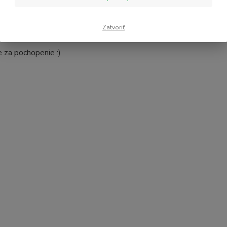
 želať
objednávku zrušiť
alebo
počkáte na naskladnenie
dan
lebo je doskladnená v priebehu
jedného týždňa
, podľa možnost
Zatvoriť
 za pochopenie :)