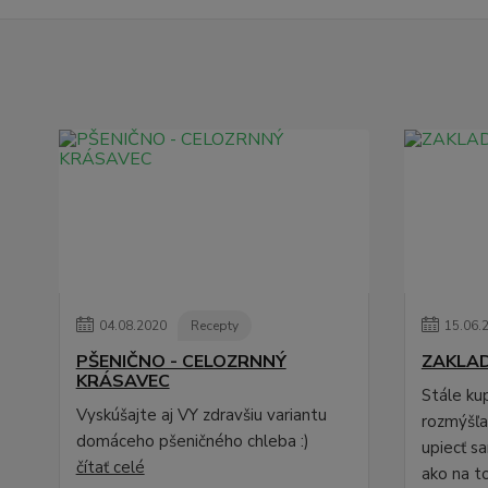
04
.
08
.
2020
Recepty
15
.
06
.
PŠENIČNO - CELOZRNNÝ
ZAKLA
KRÁSAVEC
Stále ku
Vyskúšajte aj VY zdravšiu variantu
rozmýšľat
domáceho pšeničného chleba :)
upiecť s
čítať celé
ako na to