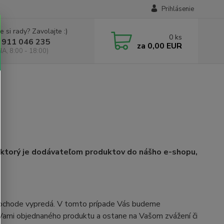
Prihlásenie
e si rady? Zavolajte :)
0
ks
 911 046 235
za
0,00 EUR
IA, 8:00 - 18:00)
, ktorý je dodávateľom produktov do nášho e-shopu,
v obchode vypredá. V tomto prípade
Vás budeme
ami objednaného produktu a ostane na Vašom zvážení či