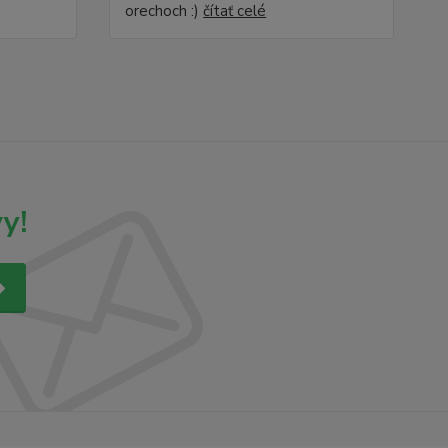
orechoch :)
čítať celé
y!