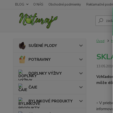
BLOG
O NÁS
Obchodné podmienky
Reklamačné podm
Úvod
N
SUŠENÉ PLODY
SKL
POTRAVINY
13.05.201
DOPLNKY VÝŽIVY
Vzhľado
môže dôj
ČAJE
BYLINKOVÉ PRODUKTY
-
V prieb
informov