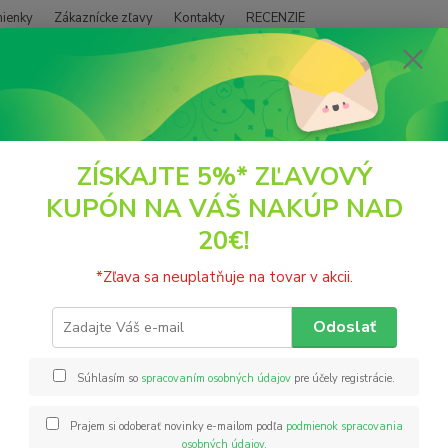
ienky
Zákaznícke zľavy
Kontakty
RECENZIE
Neviet
Hľadať
+421
(PO - P
ovinky
SKLADOVÉ ZÁSOBY
ZÍSKAJTE 5%* ZĽAVOVÝ
KUPÓN NA VÁŠ NAKÚP NAD
ADOVÉ ZÁSOBY
20€!
8
*Zľava sa neuplatňuje na tovar v akcii.
m na to, že spolupracujeme s kamenným obchodom
Milika
Odoslať
sť k tejto náhodnej situácii:
Súhlasím so
spracovaním osobných údajov
pre účely registrácie.
ehu dňa sa môže stať, že produkt, ktorý ste chceli zakúpiť, sa 
Prajem si odoberať novinky e-mailom podľa
podmienok spracovania
ať
telefonicky
alebo
e-mailom
ohľadom dátumu naskladnenia V
osobných údajov
.