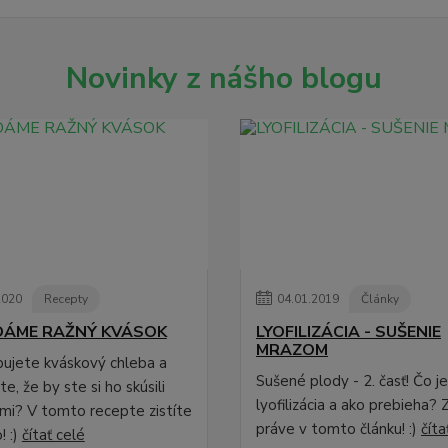
Novinky z nášho blogu
2020
Recepty
04
.
01
.
2019
Články
DÁME RAŽNÝ KVÁSOK
LYOFILIZÁCIA - SUŠENIE
MRAZOM
pujete kváskový chleba a
Sušené plody - 2. časť! Čo j
e, že by ste si ho skúsili
lyofilizácia a ako prebieha? Z
ami? V tomto recepte zistíte
práve v tomto článku! :)
číta
! :)
čítať celé