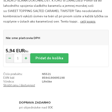
SLADKO-SLANÁ DOKONALOSŤ, KTORÚ SI ZAMILUJEŠ! Ponor sa do
lahodného spojenia sladkého karamelu a jemnej morskej soli
so SWEET TOPPING SALTED CARAMEL TWISTER! Táto neodolateľná
kombinácia ti vykúzli úsmev na tvári už pri prvom súste a každá lyžička sa
rozplynie v ústach ako karamelový sen. Tento toppi...
celý popis
Nie sme platcovia DPH
5,94 EUR
/
ks
Pridať do košíka
Číslo produktu:
N5521
EAN kód:
8594190695198
Výrobca:
Lifelike
Strážiť cenu / dostupnosť
DOPRAVA ZADARMO
pri objednávke nad 80€