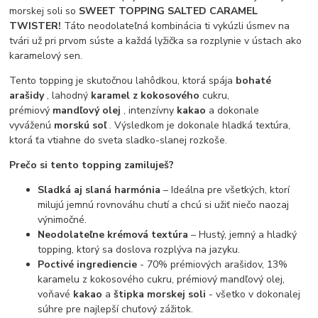
morskej soli so
SWEET TOPPING SALTED CARAMEL
TWISTER!
Táto neodolateľná kombinácia ti vykúzli úsmev na
tvári už pri prvom súste a každá lyžička sa rozplynie v ústach ako
karamelový sen.
Tento topping je skutočnou lahôdkou, ktorá spája
bohaté
arašidy
, lahodný
karamel z kokosového
cukru,
prémiový
mandľový olej
, intenzívny
kakao
a dokonale
vyváženú
morskú soľ
. ​​Výsledkom je dokonale hladká textúra,
ktorá ťa vtiahne do sveta sladko-slanej rozkoše.
Prečo si tento topping zamiluješ?
Sladká aj slaná harmónia
– Ideálna pre všetkých, ktorí
milujú jemnú rovnováhu chutí a chcú si užiť niečo naozaj
výnimočné.
Neodolateľne krémová textúra
– Hustý, jemný a hladký
topping, ktorý sa doslova rozplýva na jazyku.
Poctivé ingrediencie
- 70% prémiových arašidov, 13%
karamelu z kokosového cukru, prémiový mandľový olej,
voňavé
kakao
a
štipka morskej soli
- všetko v dokonalej
súhre pre najlepší chuťový zážitok.