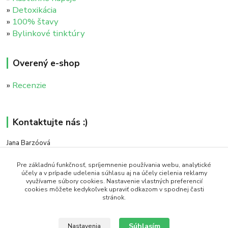
»
Detoxikácia
»
100% štavy
»
Bylinkové tinktúry
Overený e-shop
»
Recenzie
Kontaktujte nás :)
Jana Barzóová
+421 911 046 235
(PO - PIA, 8:00 - 18:00)
Pre základnú funkčnosť, spríjemnenie používania webu, analytické
účely a v prípade udelenia súhlasu aj na účely cielenia reklamy
využívame súbory cookies. Nastavenie vlastných preferencií
objednavky@naturaj.sk
cookies môžete kedykoľvek upraviť odkazom v spodnej časti
stránok.
Súhlasím
Nastavenia