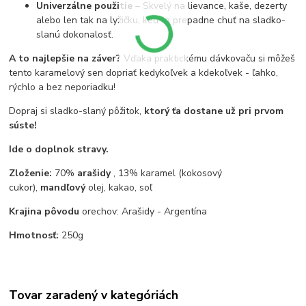
Univerzálne použitie
– Skvelý na lievance, kaše, dezerty
alebo len tak na lyžičku, keď ťa prepadne chuť na sladko-
slanú dokonalosť.
A to najlepšie na záver?
Vďaka praktickému dávkovaču si môžeš
tento karamelový sen dopriať kedykoľvek a kdekoľvek - ľahko,
rýchlo a bez neporiadku!
Dopraj si sladko-slaný pôžitok,
ktorý ťa dostane už pri prvom
súste!
Ide o doplnok stravy.
Zloženie:
70%
arašidy
, 13% karamel (kokosový
cukor),
mandľový
olej, kakao, soľ
Krajina pôvodu
orechov: Arašidy - Argentína
Hmotnosť:
250g
Tovar zaradený v kategóriách