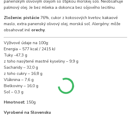
panenským olivovým olejom so štipkou morskej soli. Neobsahuje
palmový olej. Je bez mlieka a dokonca bez sójového lecitínu.
Zloženie:
pistácie
76%, cukor z kokosových kvetov, kakaové
maslo, extra panenský olivový olej, morská soľ. Alergény: môže
obsahovať iné
orechy
.
Výživové údaje na 100g:
Energia – 577 kcal / 2415 kJ
Tuky -47,3 g
z toho nasýtené mastné kyseliny – 9,9 g
Sacharidy – 32,0 g
z toho cukry – 16,8 g
Vláknina – 7,6 g
Bielkoviny – 16,0 g
Soľ – 0,3 g
Hmotnosť:
150g
Vyrobené na Slovensku