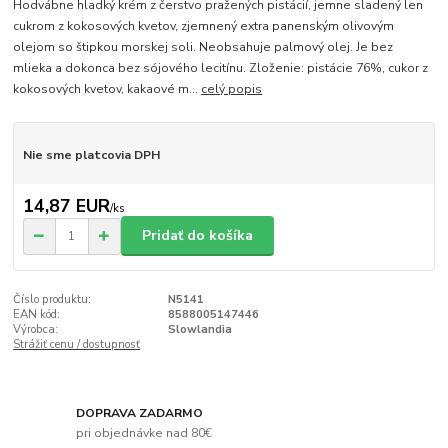
Hodvábne hladký krém z čerstvo pražených pistácií, jemne sladený len
cukrom z kokosových kvetov, zjemnený extra panenským olivovým
olejom so štipkou morskej soli. Neobsahuje palmový olej. Je bez
mlieka a dokonca bez sójového lecitínu. Zloženie: pistácie 76%, cukor z
kokosových kvetov, kakaové m...
celý popis
Nie sme platcovia DPH
14,87 EUR
/
ks
Pridať do košíka
Číslo produktu:
N5141
EAN kód:
8588005147446
Výrobca:
Slowlandia
Strážiť cenu / dostupnosť
DOPRAVA ZADARMO
pri objednávke nad 80€