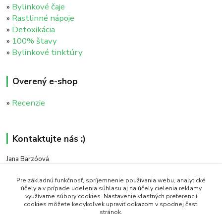
»
Bylinkové čaje
»
Rastlinné nápoje
»
Detoxikácia
»
100% štavy
»
Bylinkové tinktúry
Overený e-shop
»
Recenzie
Kontaktujte nás :)
Jana Barzóová
+421 911 046 235
(PO - PIA, 8:00 - 18:00)
Pre základnú funkčnosť, spríjemnenie používania webu, analytické
účely a v prípade udelenia súhlasu aj na účely cielenia reklamy
využívame súbory cookies. Nastavenie vlastných preferencií
objednavky@naturaj.sk
cookies môžete kedykoľvek upraviť odkazom v spodnej časti
stránok.