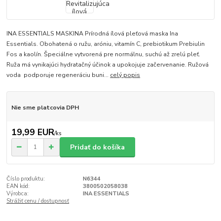
INA ESSENTIALS MASKINA Prírodná ílová pleťová maska ​​Ina
Essentials. Obohatená o ružu, aróniu, vitamín C, prebiotikum Prebiulin
Fos a kaolín. Špeciálne vytvorená pre normálnu, suchú až zrelú pleť.
Ruža má vynikajúci hydratačný účinok a upokojuje začervenanie. Ružová
voda podporuje regeneráciu buni...
celý popis
Nie sme platcovia DPH
19,99 EUR
/
ks
Pridať do košíka
Číslo produktu:
N6344
EAN kód:
3800502058038
Výrobca:
INA ESSENTIALS
Strážiť cenu / dostupnosť