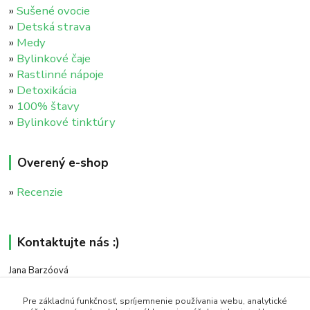
»
Sušené ovocie
»
Detská strava
»
Medy
»
Bylinkové čaje
»
Rastlinné nápoje
»
Detoxikácia
»
100% štavy
»
Bylinkové tinktúry
Overený e-shop
»
Recenzie
Kontaktujte nás :)
Jana Barzóová
+421 911 046 235
(PO - PIA, 8:00 - 18:00)
Pre základnú funkčnosť, spríjemnenie používania webu, analytické