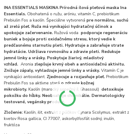
INA ESSENTIALS MASKINA Prírodná ílová pleťová maska ​​Ina
Essentials.
Obohatená o ružu, aróniu, vitamín C, prebiotikum
Prebiulin Fos a kaolín. Špeciálne vytvorená
pre normálnu, suchú
až zrelú pleť. Ruža má vynikajúci hydratačný účinok a
upokojuje začervenanie.
Ružová voda
podporuje regeneráciu
buniek a bojuje proti oxidačnému stresu, ktorý vedie k
predčasnému starnutiu pleti. Hydratuje a zabraňuje strate
hydratácie. Udržiava rovnováhu a zdravie pleti. Redukuje
jemné linky a vrásky. Poskytuje žiarivý, mladistvý
vzhľad.
Aronia
zlepšuje krvný obeh a antioxidačnú aktivitu.
Znižuje zápaly, vyhladzuje jemné linky a vrásky.
Vitamín C je
vynikajúci antioxidant.
Zjednocuje a rozjasňuje pleť.
Prebiotikum
Prebiulin Fos sa aktívne stará
o zdravie kožnej
mikrobioty.
Kaolín (marocký sopečný íl Ghassoul)
detoxikuje
pokožku do hĺbky.
Neobsahuje chemikálie. Dermatologicky
testované, vegánsky produkt.
Zloženie:
Kaolín, ilit, extrakt z púčikov Cynara Scolymus, extrakt z
kvetov Rosa gallica, CI 77007, askorbylfosfát sodný, inulín,
fruktóza