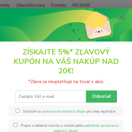
ienky
Zákaznícke zľavy
Kontakty
RECENZIE
Neviet
Hľadať
+421
(PO - P
EKO DROGÉRIA A KOZMETIKA
Aromaterapia
Secret garden vonné t
ZÍSKAJTE 5%* ZĽAVOVÝ
KUPÓN NA VÁŠ NAKÚP NAD
et garden vonné tyčinky + kovo
20€!
me
*Zľava sa neuplatňuje na tovar v akcii.
Každé 
ktorém
Odoslať
baleni
30 minú
Súhlasím so
spracovaním osobných údajov
pre účely registrácie.
interié
Prajem si odoberať novinky e-mailom podľa
podmienok spracovania
osobných údajov
.