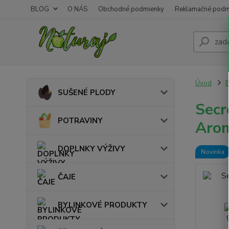
BLOG
O NÁS
Obchodné podmienky
Reklamačné podm
Úvod
SUŠENÉ PLODY
Secr
POTRAVINY
Aro
DOPLNKY VÝŽIVY
Novinka
ČAJE
BYLINKOVÉ PRODUKTY