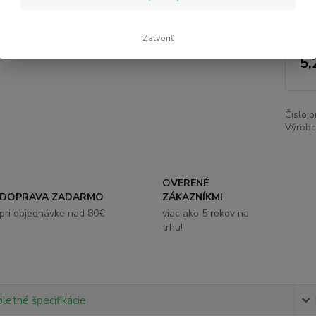
Nie
Zatvoriť
5,
Číslo p
Výrobc
OVERENÉ
DOPRAVA ZADARMO
ZÁKAZNÍKMI
pri objednávke nad 80€
viac ako 5 rokov na
trhu!
etné špecifikácie