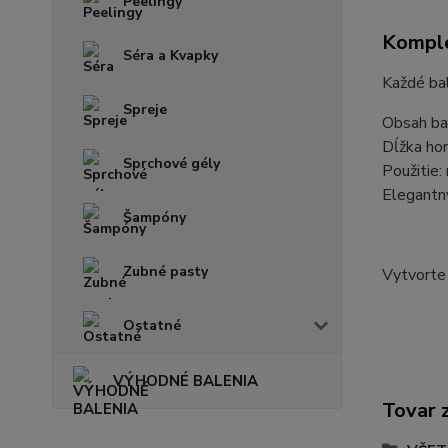
Peelingy
Komple
Séra a Kvapky
Každé bal
Spreje
Obsah bal
Dĺžka hor
Sprchové gély
Použitie:
Elegantný
Šampóny
Zubné pasty
Vytvorte 
Ostatné
VÝHODNÉ BALENIA
Tovar 