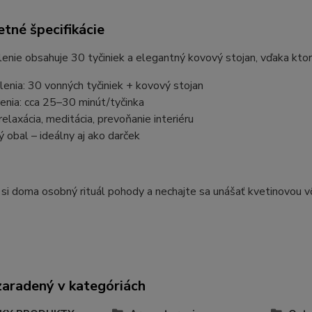
tné špecifikácie
enie obsahuje 30 tyčiniek a elegantný kovový stojan, vďaka kt
enia: 30 vonných tyčiniek + kovový stojan
enia: cca 25–30 minút/tyčinka
 relaxácia, meditácia, prevoňanie interiéru
 obal – ideálny aj ako darček
si doma osobný rituál pohody a nechajte sa unášať kvetinovou v
zaradený v kategóriách