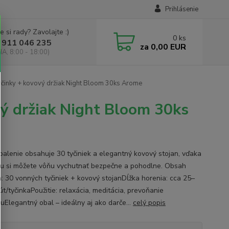
Prihlásenie
e si rady? Zavolajte :)
0
ks
 911 046 235
za
0,00 EUR
IA, 8:00 - 18:00)
yčinky + kovový držiak Night Bloom 30ks Arome
vý držiak Night Bloom 30ks
balenie obsahuje 30 tyčiniek a elegantný kovový stojan, vďaka
u si môžete vôňu vychutnať bezpečne a pohodlne. Obsah
a: 30 vonných tyčiniek + kovový stojanDĺžka horenia: cca 25–
t/tyčinkaPoužitie: relaxácia, meditácia, prevoňanie
ruElegantný obal – ideálny aj ako darče...
celý popis