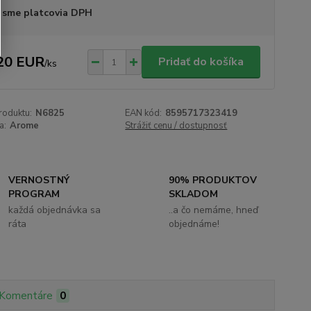
 sme platcovia DPH
20 EUR
Pridať do košíka
/
ks
roduktu:
N6825
EAN kód:
8595717323419
a:
Arome
Strážiť cenu / dostupnosť
VERNOSTNÝ
90% PRODUKTOV
PROGRAM
SKLADOM
každá objednávka sa
..a čo nemáme, hneď
ráta
objednáme!
Komentáre
0