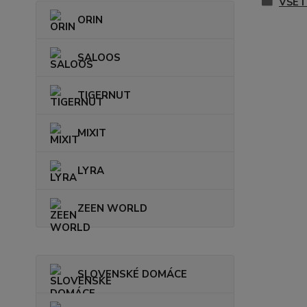
VŠET
ORIN
SALOOS
TIGERNUT
MIXIT
LYRA
ZEEN WORLD
SLOVENSKÉ DOMÁCE