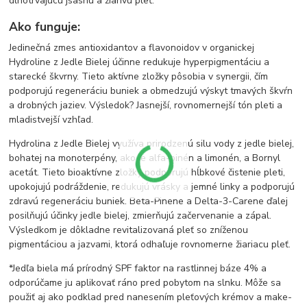
dlhotrvajúcu jsasnú a žiarivú pleť.
Ako funguje:
Jedinečná zmes antioxidantov a flavonoidov v organickej
Hydroline z Jedle Bielej účinne redukuje hyperpigmentáciu a
starecké škvrny. Tieto aktívne zložky pôsobia v synergii, čím
podporujú regeneráciu buniek a obmedzujú výskyt tmavých škvŕn
a drobných jaziev. Výsledok? Jasnejší, rovnomernejší tón pleti a
mladistvejší vzhľad.
Hydrolina z Jedle Bielej využíva prirodzenú silu vody z jedle bielej,
bohatej na monoterpény, ako je alfa-pinén a limonén, a Bornyl
acetát. Tieto bioaktívne zložky podporujú hĺbkové čistenie pleti,
upokojujú podráždenie, redukujú vrásky a jemné linky a podporujú
zdravú regeneráciu buniek. Beta-Pinene a Delta-3-Carene ďalej
posilňujú účinky jedle bielej, zmierňujú začervenanie a zápal.
Výsledkom je dôkladne revitalizovaná pleť so zníženou
pigmentáciou a jazvami, ktorá odhaľuje rovnomerne žiariacu pleť.
*Jedľa biela má prírodný SPF faktor na rastlinnej báze 4% a
odporúčame ju aplikovať ráno pred pobytom na slnku. Môže sa
použiť aj ako podklad pred nanesením pleťových krémov a make-