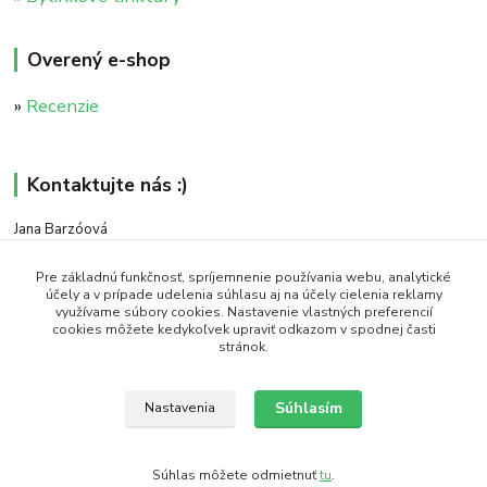
Overený e-shop
»
Recenzie
Kontaktujte nás :)
Jana Barzóová
+421 911 046 235
(PO - PIA, 8:00 - 18:00)
Pre základnú funkčnosť, spríjemnenie používania webu, analytické
účely a v prípade udelenia súhlasu aj na účely cielenia reklamy
využívame súbory cookies. Nastavenie vlastných preferencií
objednavky@naturaj.sk
cookies môžete kedykoľvek upraviť odkazom v spodnej časti
stránok.
Súhlasím
Nastavenia
Icons made by Smashicons from www.flaticon.com is licensed by CC 3.0 BY
Súhlas môžete odmietnuť
tu
.