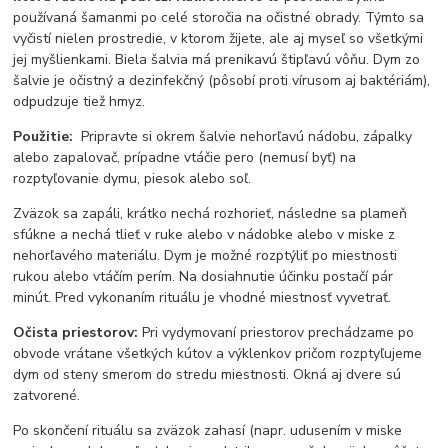
používaná šamanmi po celé storočia na očistné obrady. Týmto sa
vyčistí nielen prostredie, v ktorom žijete, ale aj myseľ so všetkými
jej myšlienkami. Biela šalvia má prenikavú štipľavú vôňu. Dym zo
šalvie je očistný a dezinfekčný (pôsobí proti vírusom aj baktériám),
odpudzuje tiež hmyz.
Použitie:
Pripravte si okrem šalvie nehorľavú nádobu, zápalky
alebo zapalovač, prípadne vtáčie pero (nemusí byť) na
rozptyľovanie dymu, piesok alebo soľ.
Zväzok sa zapáli, krátko nechá rozhorieť, následne sa plameň
sfúkne a nechá tlieť v ruke alebo v nádobke alebo v miske z
nehorľavého materiálu. Dym je možné rozptýliť po miestnosti
rukou alebo vtáčím perím. Na dosiahnutie účinku postačí pár
minút. Pred vykonaním rituálu je vhodné miestnosť vyvetrať.
Očista priestorov:
Pri vydymovaní priestorov prechádzame po
obvode vrátane všetkých kútov a výklenkov pričom rozptyľujeme
dym od steny smerom do stredu miestnosti. Okná aj dvere sú
zatvorené.
Po skončení rituálu sa zväzok zahasí (napr. udusením v miske