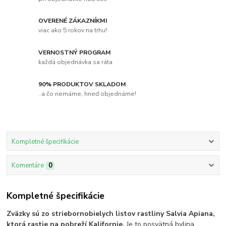
OVERENÉ ZÁKAZNÍKMI
viac ako 5 rokov na trhu!
VERNOSTNÝ PROGRAM
každá objednávka sa ráta
90% PRODUKTOV SKLADOM
..a čo nemáme, hneď objednáme!
Kompletné špecifikácie
Komentáre
0
Kompletné špecifikácie
Zväzky sú zo striebornobielych listov rastliny Salvia Apiana,
ktorá rastie na pobreží Kalifornie.
Je to posvätná bylina