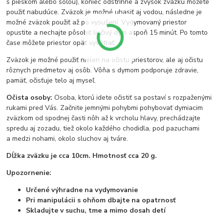
s pieskom alebo soľou), koniec odstrihne a zvyšok zväzku môžete
použiť nabudúce. Zväzok je možné uhasiť aj vodou, následne je
možné zväzok použiť až po vysušení. Vydymovaný priestor
opustite a nechajte pôsobiť liečivý dym aspoň 15 minút. Po tomto
čase môžete priestor opäť vyvetrať.
Zväzok je možné použiť nielen na očistu priestorov, ale aj očistu
rôznych predmetov aj osôb. Vôňa s dymom podporuje zdravie,
pamäť, očisťuje telo aj myseľ.
Očista osoby:
Osoba, ktorú idete očistiť sa postaví s rozpaženými
rukami pred Vás. Začnite jemnými pohybmi pohybovať dymiacim
zväzkom od spodnej časti nôh až k vrcholu hlavy, prechádzajte
spredu aj zozadu, tiež okolo každého chodidla, pod pazuchami
a medzi nohami, okolo sluchov aj tváre.
Dĺžka zväzku je cca 10cm. Hmotnosť cca 20 g.
Upozornenie:
Určené výhradne na vydymovanie
Pri manipulácii s ohňom dbajte na opatrnosť
Skladujte v suchu, tme a mimo dosah detí