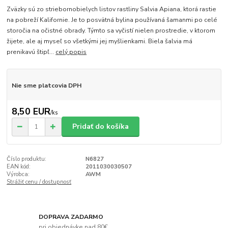
Zväzky sú zo striebornobielych listov rastliny Salvia Apiana, ktorá rastie
na pobreží Kalifornie. Je to posvätná bylina používaná šamanmi po celé
storočia na očistné obrady. Týmto sa vyčistí nielen prostredie, v ktorom
žijete, ale aj myseľ so všetkými jej myšlienkami. Biela šalvia má
prenikavú štipľ...
celý popis
Nie sme platcovia DPH
8,50 EUR
/
ks
Pridať do košíka
Číslo produktu:
N6827
EAN kód:
2011030030507
Výrobca:
AWM
Strážiť cenu / dostupnosť
DOPRAVA ZADARMO
pri objednávke nad 80€