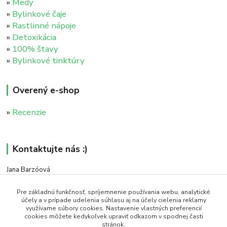
»
Medy
»
Bylinkové čaje
»
Rastlinné nápoje
»
Detoxikácia
»
100% štavy
»
Bylinkové tinktúry
Overený e-shop
»
Recenzie
Kontaktujte nás :)
Jana Barzóová
+421 911 046 235
(PO - PIA, 8:00 - 18:00)
Pre základnú funkčnosť, spríjemnenie používania webu, analytické
účely a v prípade udelenia súhlasu aj na účely cielenia reklamy
využívame súbory cookies. Nastavenie vlastných preferencií
objednavky@naturaj.sk
cookies môžete kedykoľvek upraviť odkazom v spodnej časti
stránok.