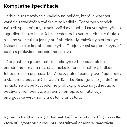
Kompletné špecifikácie
Herbio je rozmazávacie kadidlo na paličke, ktoré je vhodnou
variáciou tradičného zväzkového kadidla. Tento typ vonných
tyčiniek spája očistný aspekt zväzkov s pohodlím vonných tyčiniek.
Ingrediencie ako biela šalvia, céder, palo santo alebo iné čistiace
rastliny sa melú na jemný prášok, niekedy zmiešaný s prírodnými
živicami, ako je kopál alebo myrha. Z tejto zmesi sa potom vytvorí
pasta s prídavkom prírodného spojiva.
Táto pasta sa potom natočí okolo tyče z bambusu alebo
prírodného dreva a nechá sa niekoľko dní schnúť. Výsledkom
tohto procesu je palica, ktorá po zapálení pomaly uvoľňuje arómy
a vlastnosti posvätných rastlín. Kadidlo Smudge stick je ideálne
na čistenie alebo každodenné praktiky, pretože sa jednoducho
používa a horí pomalšie a rovnomernejšie, čím uľahčuje
energetické vyrovnanie a čistenie priestoru.
Výberom balíčka vonných tyčiniek ťažíme zo sily tradičných rastlín,
ktoré sú výbornou voľbou pre interiérové ​​priestory, meditácie