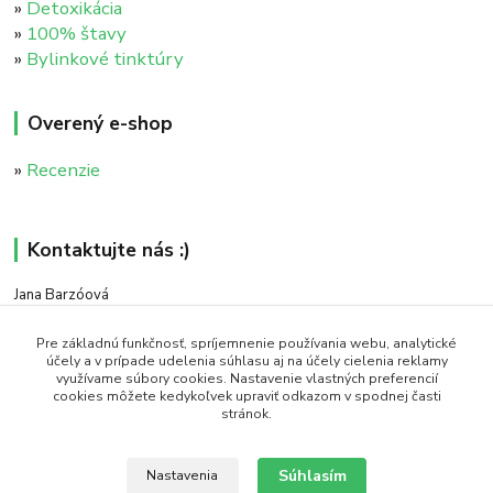
»
Detoxikácia
»
100% štavy
»
Bylinkové tinktúry
Overený e-shop
»
Recenzie
Kontaktujte nás :)
Jana Barzóová
+421 911 046 235
(PO - PIA, 8:00 - 18:00)
Pre základnú funkčnosť, spríjemnenie používania webu, analytické
účely a v prípade udelenia súhlasu aj na účely cielenia reklamy
využívame súbory cookies. Nastavenie vlastných preferencií
objednavky@naturaj.sk
cookies môžete kedykoľvek upraviť odkazom v spodnej časti
stránok.
Súhlasím
Nastavenia