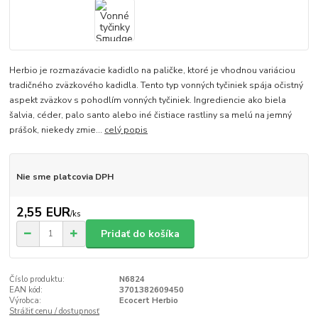
Herbio je rozmazávacie kadidlo na paličke, ktoré je vhodnou variáciou
tradičného zväzkového kadidla. Tento typ vonných tyčiniek spája očistný
aspekt zväzkov s pohodlím vonných tyčiniek. Ingrediencie ako biela
šalvia, céder, palo santo alebo iné čistiace rastliny sa melú na jemný
prášok, niekedy zmie...
celý popis
Nie sme platcovia DPH
2,55 EUR
/
ks
Pridať do košíka
Číslo produktu:
N6824
EAN kód:
3701382609450
Výrobca:
Ecocert Herbio
Strážiť cenu / dostupnosť