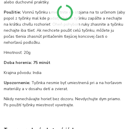
alebo duchovné praktiky.
Použitie:
Vonnú tyčinku umiestnite do stojana na to určenom (aby
popol z tyčinky mal kde padať). Potom tyčinku zapáľte a nechajte
na krátku chvíľu rozhorieť. Oheň pohybom ruky zhasnite a tyčinku
nechajte iba tlieť. Ak nechcete použiť celú tyčinku, môžete ju
počas tlenia zhasnúť pritlačením tlejúcej koncovej časti o
nehorľavú podložku.
Hmotnosť: 20g
Doba horenia: 75 minút
Krajina pôvodu: India
Upozornenie:
Tyčinka nesmie byť umiestnená pri a na horľavom
materiály a v dosahu detí a zvierat.
Nikdy nenechávajte horieť bez dozoru. Nevdychujte dym priamo.
Po použití tyčinky miestnosť vyvetrajte.