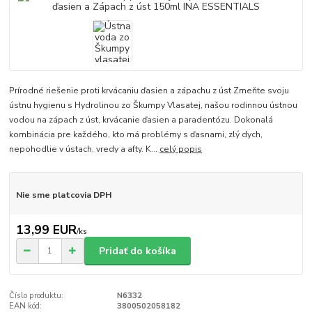
Prírodné riešenie proti krvácaniu ďasien a zápachu z úst Zmeňte svoju
ústnu hygienu s Hydrolinou zo Škumpy Vlasatej, našou rodinnou ústnou
vodou na zápach z úst, krvácanie ďasien a paradentózu. Dokonalá
kombinácia pre každého, kto má problémy s ďasnami, zlý dych,
nepohodlie v ústach, vredy a afty. K...
celý popis
Nie sme platcovia DPH
13,99 EUR
/
ks
Pridať do košíka
Číslo produktu:
N6332
EAN kód:
3800502058182