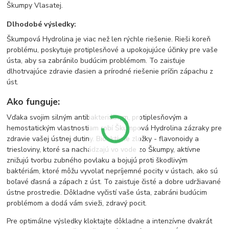
Škumpy Vlasatej.
Dlhodobé výsledky:
Škumpová Hydrolina je viac než len rýchle riešenie. Rieši koreň
problému, poskytuje protiplesňové a upokojujúce účinky pre vaše
ústa, aby sa zabránilo budúcim problémom. To zaisťuje
dlhotrvajúce zdravie ďasien a prírodné riešenie príčin zápachu z
úst.
Ako funguje:
Vďaka svojim silným antibakteriálnym, protiplesňovým a
hemostatickým vlastnostiam robí Škumpová Hydrolina zázraky pre
zdravie vašej ústnej dutiny. Bioaktívne zložky - flavonoidy a
triesloviny, ktoré sa nachádzajú vo vode zo Škumpy, aktívne
znižujú tvorbu zubného povlaku a bojujú proti škodlivým
baktériám, ktoré môžu vyvolať nepríjemné pocity v ústach, ako sú
boľavé ďasná a zápach z úst. To zaisťuje čisté a dobre udržiavané
ústne prostredie. Dôkladne vyčistí vaše ústa, zabráni budúcim
problémom a dodá vám svieži, zdravý pocit.
Pre optimálne výsledky kloktajte dôkladne a intenzívne dvakrát