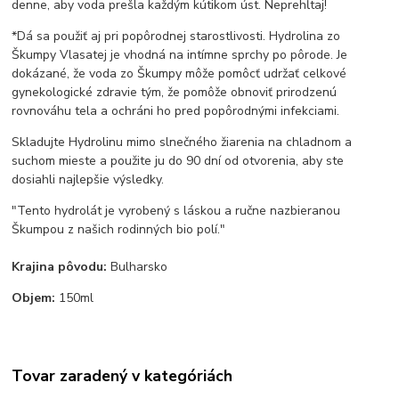
denne, aby voda prešla každým kútikom úst. Neprehĺtaj!
*Dá sa použiť aj pri popôrodnej starostlivosti. Hydrolina zo
Škumpy Vlasatej je vhodná na intímne sprchy po pôrode. Je
dokázané, že voda zo Škumpy môže pomôcť udržať celkové
gynekologické zdravie tým, že pomôže obnoviť prirodzenú
rovnováhu tela a ochráni ho pred popôrodnými infekciami.
Skladujte Hydrolinu mimo slnečného žiarenia na chladnom a
suchom mieste a použite ju do 90 dní od otvorenia, aby ste
dosiahli najlepšie výsledky.
"Tento hydrolát je vyrobený s láskou a ručne nazbieranou
Škumpou z našich rodinných bio polí."
Krajina pôvodu:
Bulharsko
Objem:
150ml
Tovar zaradený v kategóriách