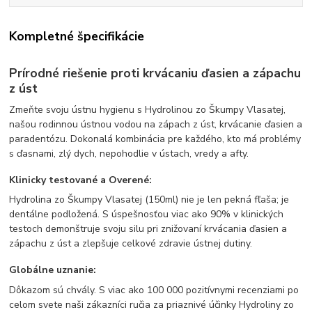
Kompletné špecifikácie
Prírodné riešenie proti krvácaniu ďasien a zápachu
z úst
Zmeňte svoju ústnu hygienu s Hydrolinou zo Škumpy Vlasatej,
našou rodinnou ústnou vodou na zápach z úst, krvácanie ďasien a
paradentózu. Dokonalá kombinácia pre každého, kto má problémy
s ďasnami, zlý dych, nepohodlie v ústach, vredy a afty.
Klinicky testované a Overené:
Hydrolina zo Škumpy Vlasatej (150ml) nie je len pekná fľaša; je
dentálne podložená. S úspešnosťou viac ako 90% v klinických
testoch demonštruje svoju silu pri znižovaní krvácania ďasien a
zápachu z úst a zlepšuje celkové zdravie ústnej dutiny.
Globálne uznanie:
Dôkazom sú chvály. S viac ako 100 000 pozitívnymi recenziami po
celom svete naši zákazníci ručia za priaznivé účinky Hydroliny zo