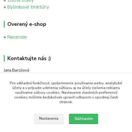
»
100% štavy
»
Bylinkové tinktúry
Overený e-shop
»
Recenzie
Kontaktujte nás :)
Jana Barzóová
+421 911 046 235
(PO - PIA, 8:00 - 18:00)
Pre základnú funkčnosť, spríjemnenie používania webu, analytické
účely a v prípade udelenia súhlasu aj na účely cielenia reklamy
využívame súbory cookies. Nastavenie vlastných preferencií
objednavky@naturaj.sk
cookies môžete kedykoľvek upraviť odkazom v spodnej časti
stránok.
Súhlasím
Nastavenia