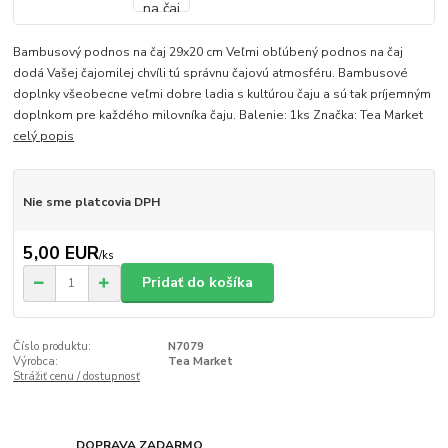
Bambusový podnos na čaj 29x20 cm Veľmi obľúbený podnos na čaj
dodá Vašej čajomilej chvíli tú správnu čajovú atmosféru. Bambusové
doplnky všeobecne veľmi dobre ladia s kultúrou čaju a sú tak príjemným
doplnkom pre každého milovníka čaju. Balenie: 1ks Značka: Tea Market
celý popis
Nie sme platcovia DPH
5,00 EUR
/
ks
Pridať do košíka
Číslo produktu:
N7079
Výrobca:
Tea Market
Strážiť cenu / dostupnosť
DOPRAVA ZADARMO