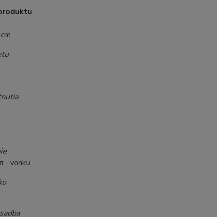
produktu
 cm
etu
tnutia
ie
ri - vonku
ko
sadba