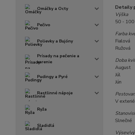
Detaily 
Omáčky a Octy
Výška
50 - 100
Pečivo
Farba kv
Fialová
Polievky a Bujóny
Ružová
Prísady na pečenie a
Doba kvi
varenie
August
Júl
Pudingy a Pyré
Jún
Rastlinné nápoje
Pestovan
V exterié
Ryža
Stanovis
Slnečné
Sladidlá
Výsev/vý