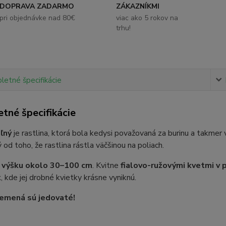
DOPRAVA ZADARMO
ZÁKAZNÍKMI
pri objednávke nad 80€
viac ako 5 rokov na
trhu!
etné špecifikácie
tné špecifikácie
ľný
je rastlina, ktorá bola kedysi považovaná za burinu a takmer
od toho, že rastlina rástla väčšinou na poliach.
e
výšku okolo 30–100 cm
. Kvitne
fialovo-ružovými kvetmi v 
k
, kde jej drobné kvietky krásne vyniknú.
Semená sú jedovaté!