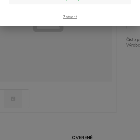
3,
Zatvoriť
Číslo p
Výrobc
OVERENÉ