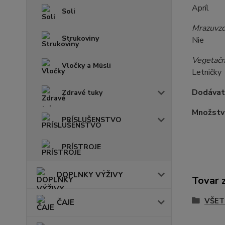
Apríl
Soli
Mrazuvzd
Strukoviny
Nie
Vegetačn
Vločky a Müsli
Letničky
Dodávat
Zdravé tuky
Množstv
PRÍSLUŠENSTVO
PRÍSTROJE
DOPLNKY VÝŽIVY
Tovar 
VŠET
ČAJE