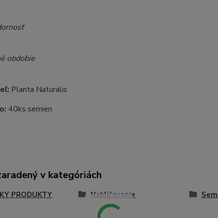
ornosť
é obdobie
eľ:
Planta Naturalis
o:
40ks semien
zaradený v kategóriách
KY PRODUKTY
Nakličovanie
Semi