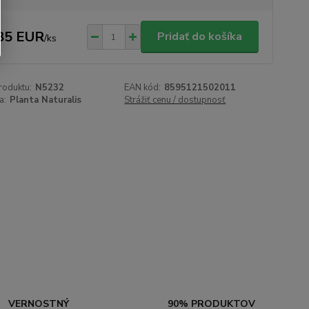
85 EUR
Pridať do košíka
/
ks
roduktu:
N5232
EAN kód:
8595121502011
a:
Planta Naturalis
Strážiť cenu / dostupnosť
VERNOSTNÝ
90% PRODUKTOV