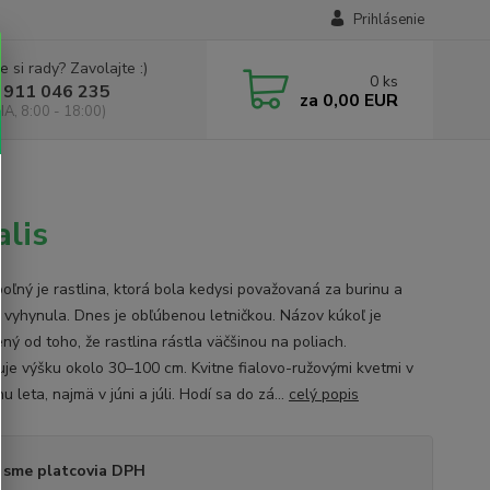
Prihlásenie
e si rady? Zavolajte :)
0
ks
 911 046 235
za
0,00 EUR
IA, 8:00 - 18:00)
lis
poľný je rastlina, ktorá bola kedysi považovaná za burinu a
 vyhynula. Dnes je obľúbenou letničkou. Názov kúkoľ je
ný od toho, že rastlina rástla väčšinou na poliach.
je výšku okolo 30–100 cm. Kvitne fialovo-ružovými kvetmi v
u leta, najmä v júni a júli. Hodí sa do zá...
celý popis
 sme platcovia DPH