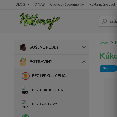
BLOG
O NÁS
Obchodné podmienky
Reklamačné podm
Úvod
SUŠENÉ PLODY
Kúko
POTRAVINY
Novinka
BEZ LEPKU - CELIA
BEZ CUKRU - DIA
BEZ LAKTÓZY