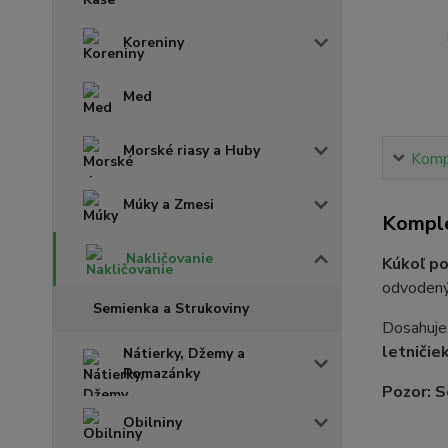
Koreniny
Med
Morské riasy a Huby
Kompl
Múky a Zmesi
Komple
Nakličovanie
Kúkoľ po
odvodený 
Semienka a Strukoviny
Dosahuj
letničie
Nátierky, Džemy a
Pomazánky
Pozor: 
Obilniny