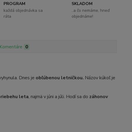
PROGRAM
SKLADOM
každá objednávka sa
..a čo nemáme, hneď
ráta
objednáme!
Komentáre
0
 vyhynula. Dnes je
obľúbenou letničkou.
Názov kúkoľ je
priebehu leta
, najmä v júni a júli. Hodí sa do
záhonov