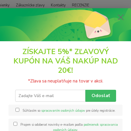
ienky
Zákaznícke zľavy
Kontakty
RECENZIE
Neviet
Hľadať
+421
(PO - P
POTRAVINY
Nakličovanie
Kúkoľ poľný 40 semien Planta Naturalis
ZÍSKAJTE 5%* ZĽAVOVÝ
KUPÓN NA VÁŠ NAKÚP NAD
ľ poľný 40 semien Planta Natura
20€!
Kúkoľ 
*Zľava sa neuplatňuje na tovar v akcii.
takmer
odvode
Odoslať
Dosahu
priebeh
Súhlasím so
spracovaním osobných údajov
pre účely registrácie.
Prajem si odoberať novinky e-mailom podľa
podmienok spracovania
Nie
osobných údajov
.