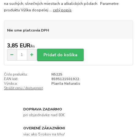
na suchých, slnečných miestach a alkalických pôdach. Parametre
produktu Výška dospelej ...
celý popis
Nie sme platcovia DPH
3,85 EUR
/
ks
Pridať do košíka
Číslo produktu:
N5225
EAN kód:
8595121501922
Výrobca:
Planta Naturalis
Strážiť cenu / dostupnosť
DOPRAVA ZADARMO
pri objednávke nad 80€
OVERENÉ ZÁKAZNÍKMI
viac ako 5 rokov na trhu!