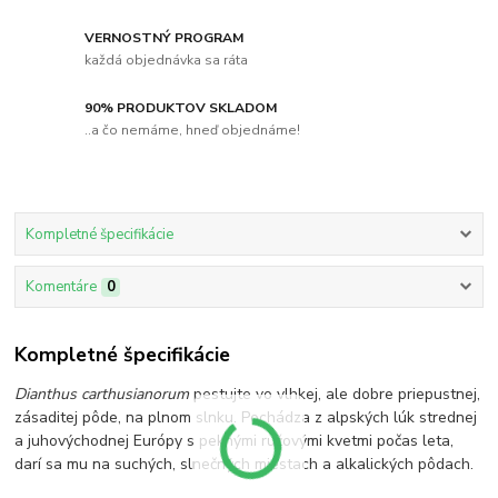
VERNOSTNÝ PROGRAM
každá objednávka sa ráta
90% PRODUKTOV SKLADOM
..a čo nemáme, hneď objednáme!
Kompletné špecifikácie
Komentáre
0
Kompletné špecifikácie
Dianthus carthusianorum
pestujte vo vlhkej, ale dobre priepustnej,
zásaditej pôde, na plnom slnku. Pochádza z alpských lúk strednej
a juhovýchodnej Európy s peknými ružovými kvetmi počas leta,
darí sa mu na suchých, slnečných miestach a alkalických pôdach.