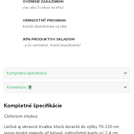
OVERENÉ ZÁKAZNÍKMI
viac ako 5 rokov na trhu!
VERNOSTNÝ PROGRAM
každá objednávka sa ráta
90% PRODUKTOV SKLADOM
..a čo nemáme, hneď objednáme!
Kompletné špecifikácie
Komentáre
0
Kompletné špecifikácie
Cichorium intybus
Liečivá aj okrasná trvalka, ktorá dorastá do výšky 70-120 cm.
Jasne modré niekedy až belavé, päťpočetné kvety sú 2-4 cm