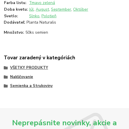
Farba listu
:
Tmavo zelená
Doba kvetu
:
Júl
,
August
,
September
,
Október
Svetlo
:
Slnko
,
Polotieň
Dodávateľ:
Planta Naturalis
Množstvo:
50ks semien
Tovar zaradený v kategóriách
VŠETKY PRODUKTY
Nakličovanie
Semienka a Strukoviny
Neprepásnite novinky, akcie a