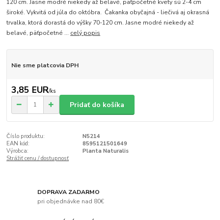
120 cm. Jasne modré niekedy až belavé, päťpočetné kvety sú 2-4 cm
široké. Vykvitá od júla do októbra. Čakanka obyčajná - liečivá aj okrasná
trvalka, ktorá dorastá do výšky 70-120 cm. Jasne modré niekedy až
belavé, päťpočetné ...
celý popis
Nie sme platcovia DPH
3,85 EUR
/
ks
Pridať do košíka
Číslo produktu:
N5214
EAN kód:
8595121501649
Výrobca:
Planta Naturalis
Strážiť cenu / dostupnosť
DOPRAVA ZADARMO
pri objednávke nad 80€