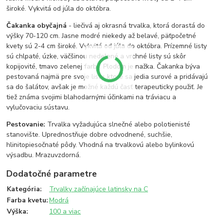
široké. Vykvitá od júla do októbra.
Čakanka obyčajná
- liečivá aj okrasná trvalka, ktorá dorastá do
výšky 70-120 cm. Jasne modré niekedy až belavé, päťpočetné
kvety sú 2-4 cm široké. Vykvitá od júla do októbra. Prízemné listy
sú chlpaté, úzke, väčšinou nedelené a vrchné listy sú skôr
kopijovité, tmavo zelenej farby. Plodom je nažka. Čakanka býva
pestovaná najmä pre svoje listy, ktoré sa jedia surové a pridávajú
sa do šalátov, avšak je možné každú časť terapeuticky použiť. Je
tiež známa svojimi blahodarnými účinkami na tráviacu a
vylučovaciu sústavu.
Pestovanie:
Trvalka vyžadujúca slnečné alebo polotienisté
stanovište. Uprednostňuje dobre odvodnené, suchšie,
hlinitopiesočnaté pôdy. Vhodná na trvalkovú alebo bylinkovú
výsadbu. Mrazuvzdorná.
Dodatočné parametre
Kategória
:
Trvalky začínajúce latinsky na C
Farba kvetu
:
Modrá
Výška
:
100 a viac