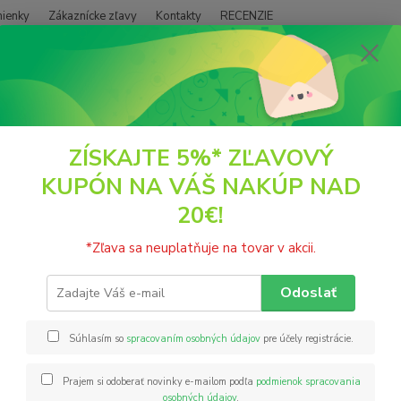
ienky
Zákaznícke zľavy
Kontakty
RECENZIE
Neviet
Hľadať
+421
(PO - P
POTRAVINY
Nakličovanie
Knotovka červená 50 semien Planta Natural
ZÍSKAJTE 5%* ZĽAVOVÝ
KUPÓN NA VÁŠ NAKÚP NAD
ovka červená 50 semien Planta 
20€!
Je to d
*Zľava sa neuplatňuje na tovar v akcii.
30–90 
Sýtoze
Odoslať
ostro 
listy a
Súhlasím so
spracovaním osobných údajov
pre účely registrácie.
Prajem si odoberať novinky e-mailom podľa
podmienok spracovania
Nie
osobných údajov
.