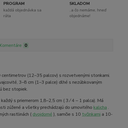
PROGRAM
SKLADOM
každá objednávka sa
..a čo nemáme, hneď
ráta
objednáme!
Komentáre
0
0 centimetrov (12–35 palcov) s rozvetvenými stonkami.
vajcovité, 3–8 cm (1–3 palce) dlhé s nezúbkovaným
sú bez stopiek.
 každý s priemerom 1,8–2,5 cm (
3
⁄
4
– 1 palca). Má
asti zúžené a všetky prechádzajú do urnovitého
kalicha
.
ých rastlinách (
dvojdomé
), samčie s 10
tyčinkami
a 10-