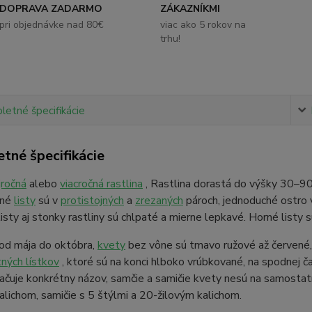
DOPRAVA ZADARMO
ZÁKAZNÍKMI
pri objednávke nad 80€
viac ako 5 rokov na
trhu!
etné špecifikácie
tné špecifikácie
jročná
alebo
viacročná rastlina
, Rastlina dorastá do výšky 30–9
ené
listy
sú v
protistojných
a
zrezaných
pároch, jednoduché ostro 
listy aj stonky rastliny sú chlpaté a mierne lepkavé. Horné listy 
 od mája do októbra,
kvety
bez vône sú tmavo ružové až červené,
ných lístkov
, ktoré sú na konci hlboko vrúbkované, na spodnej č
čuje konkrétny názov, samčie a samičie kvety nesú na samostatn
alichom, samičie s 5 štýlmi a 20-žilovým kalichom.