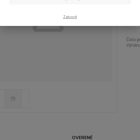
3,
Zatvoriť
Číslo p
Výrobc
OVERENÉ