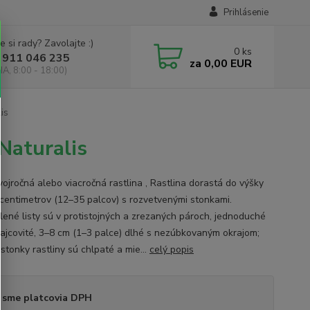
Prihlásenie
e si rady? Zavolajte :)
0
ks
 911 046 235
za
0,00 EUR
IA, 8:00 - 18:00)
is
Naturalis
vojročná alebo viacročná rastlina , Rastlina dorastá do výšky
centimetrov (12–35 palcov) s rozvetvenými stonkami.
lené listy sú v protistojných a zrezaných pároch, jednoduché
vajcovité, 3–8 cm (1–3 palce) dlhé s nezúbkovaným okrajom;
j stonky rastliny sú chlpaté a mie...
celý popis
 sme platcovia DPH