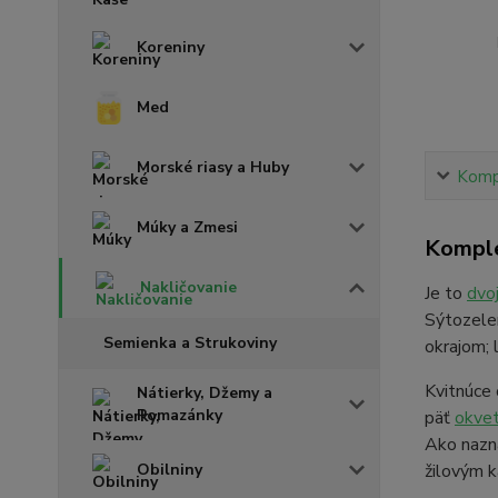
Koreniny
Med
Morské riasy a Huby
Kompl
Múky a Zmesi
Komple
Nakličovanie
Je to
dvo
Sýtozel
Semienka a Strukoviny
okrajom; 
Kvitnúce
Nátierky, Džemy a
Pomazánky
päť
okvet
Ako nazna
žilovým k
Obilniny