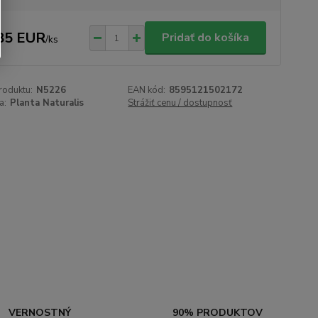
85 EUR
Pridať do košíka
/
ks
roduktu:
N5226
EAN kód:
8595121502172
a:
Planta Naturalis
Strážiť cenu / dostupnosť
VERNOSTNÝ
90% PRODUKTOV