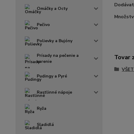
Dodávat
Omáčky a Octy
Množstv
Pečivo
Polievky a Bujóny
Prísady na pečenie a
Tovar 
varenie
VŠET
Pudingy a Pyré
Rastlinné nápoje
Ryža
Sladidlá