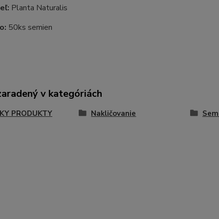
eľ:
Planta Naturalis
o:
50ks semien
zaradený v kategóriách
KY PRODUKTY
Nakličovanie
Semi