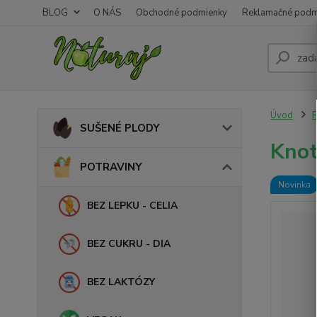
BLOG
O NÁS
Obchodné podmienky
Reklamačné podm
Úvod
SUŠENÉ PLODY
Knot
POTRAVINY
Novinka
BEZ LEPKU - CELIA
BEZ CUKRU - DIA
BEZ LAKTÓZY