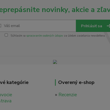
eprepásnite novinky, akcie a zľav
Prihlásiť sa
Súhlasím so
spracovaním osobných údajov
za účelom zasielania newslettera.
vé kategórie
Overený e-shop
ovocie
»
Recenzie
strava