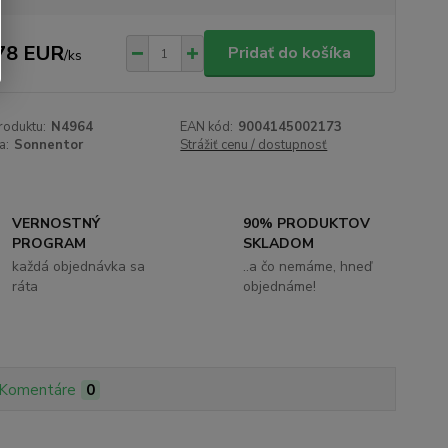
78 EUR
Pridať do košíka
/
ks
roduktu:
N4964
EAN kód:
9004145002173
a:
Sonnentor
Strážiť cenu / dostupnosť
VERNOSTNÝ
90% PRODUKTOV
PROGRAM
SKLADOM
každá objednávka sa
..a čo nemáme, hneď
ráta
objednáme!
Komentáre
0