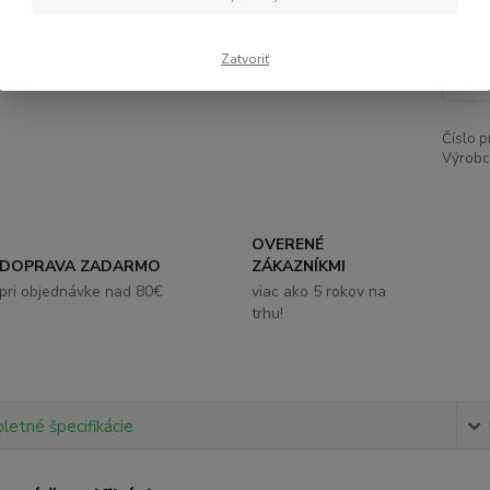
5,
Zatvoriť
Číslo p
Výrobc
OVERENÉ
DOPRAVA ZADARMO
ZÁKAZNÍKMI
pri objednávke nad 80€
viac ako 5 rokov na
trhu!
etné špecifikácie