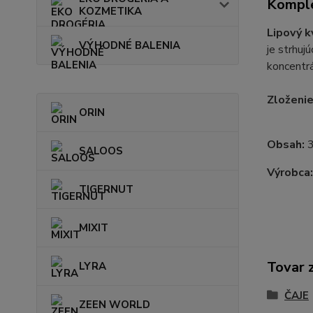
Komple
KOZMETIKA
Lipový k
VÝHODNÉ BALENIA
je strhuj
koncentr
Zloženie
ORIN
Obsah:
SALOOS
Výrobca
TIGERNUT
MIXIT
Tovar 
LYRA
ČAJE
ZEEN WORLD