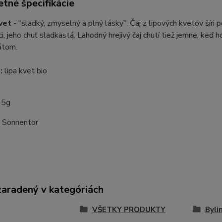
tné špecifikácie
vet
- "sladký, zmyselný a plný lásky". Čaj z lipových kvetov šíri
úci, jeho chuť sladkastá. Lahodný hrejivý čaj chutí tiež jemne, 
átom.
:
lipa kvet bio
35g
:
Sonnentor
zaradený v kategóriách
VŠETKY PRODUKTY
Byli