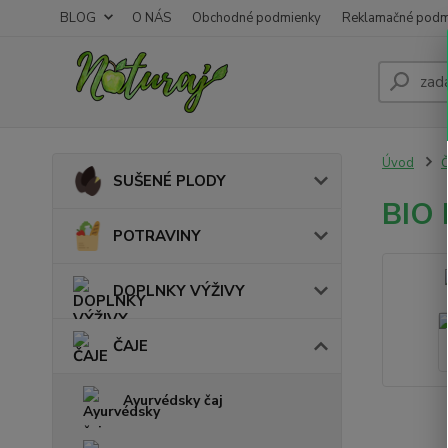
BLOG
O NÁS
Obchodné podmienky
Reklamačné podm
Úvod
SUŠENÉ PLODY
BIO 
POTRAVINY
DOPLNKY VÝŽIVY
ČAJE
Ayurvédsky čaj