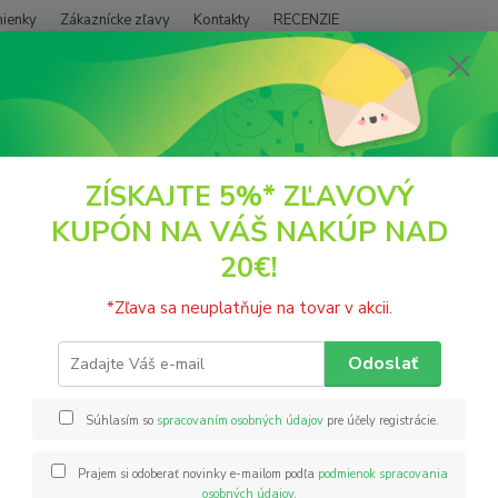
ienky
Zákaznícke zľavy
Kontakty
RECENZIE
Neviet
Hľadať
+421
(PO - P
ČAJE
Bylinkový čaj
BIO Lipový kvet sypaný čaj 35g Sonnentor
ZÍSKAJTE 5%* ZĽAVOVÝ
KUPÓN NA VÁŠ NAKÚP NAD
Lipový kvet sypaný čaj 35g Son
20€!
Lipový 
*Zľava sa neuplatňuje na tovar v akcii.
šíri p
strhujú
Odoslať
keď ho
koncen
Súhlasím so
spracovaním osobných údajov
pre účely registrácie.
Prajem si odoberať novinky e-mailom podľa
podmienok spracovania
Nie
osobných údajov
.