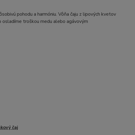
 pôsobivú pohodu a harmóniu. Vôňa čaju z lipových kvetov
keď ho osladíme troškou medu alebo agávovým
nkový čaj