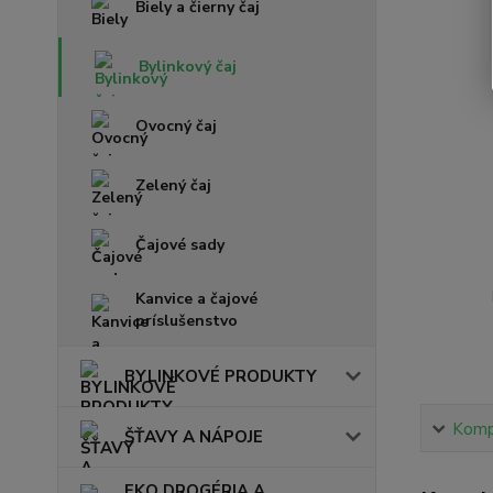
Biely a čierny čaj
Bylinkový čaj
Ovocný čaj
Zelený čaj
Čajové sady
Kanvice a čajové
príslušenstvo
BYLINKOVÉ PRODUKTY
Kompl
ŠŤAVY A NÁPOJE
EKO DROGÉRIA A