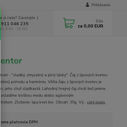
Prihlásenie
e si rady? Zavolajte :)
0
ks
 911 046 235
za
0,00 EUR
IA, 8:00 - 18:00)
nentor
kvet - "sladký, zmyselný a plný lásky". Čaj z lipových kvetov
ôsobivú pohodu a harmóniu. Vôňa čaju z lipových kvetov je
ci, jeho chuť sladkastá. Lahodný hrejivý čaj chutí tiež jemne,
 osladíme troškou medu alebo agávovým
trátom. Zloženie: lipa kvet bio Obsah: 35g Vý...
celý popis
 sme platcovia DPH