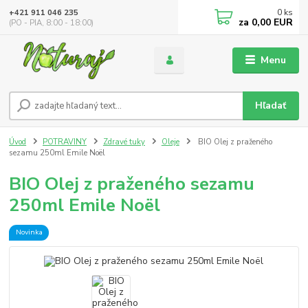
0
ks
+421 911 046 235
za
0,00 EUR
(PO - PIA, 8:00 - 18:00)
Menu
Hľadať
Úvod
POTRAVINY
Zdravé tuky
Oleje
BIO Olej z praženého
sezamu 250ml Emile Noël
BIO Olej z praženého sezamu
250ml Emile Noël
Novinka