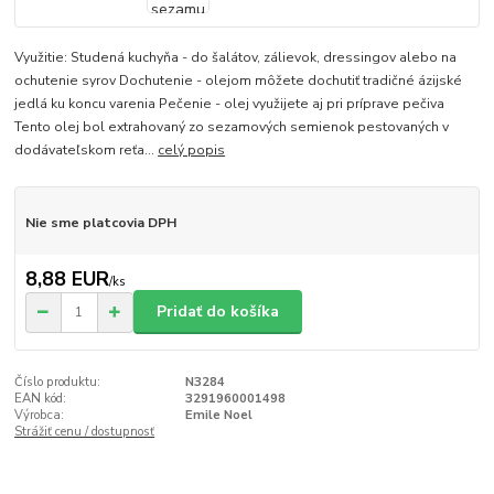
Využitie: Studená kuchyňa - do šalátov, zálievok, dressingov alebo na
ochutenie syrov Dochutenie - olejom môžete dochutiť tradičné ázijské
jedlá ku koncu varenia Pečenie - olej využijete aj pri príprave pečiva
Tento olej bol extrahovaný zo sezamových semienok pestovaných v
dodávateľskom reťa...
celý popis
Nie sme platcovia DPH
8,88 EUR
/
ks
Pridať do košíka
Číslo produktu:
N3284
EAN kód:
3291960001498
Výrobca:
Emile Noel
Strážiť cenu / dostupnosť