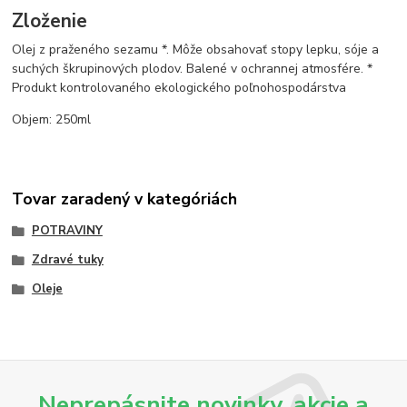
Zloženie
Olej z praženého sezamu *. Môže obsahovať stopy lepku, sóje a
suchých škrupinových plodov. Balené v ochrannej atmosfére. *
Produkt kontrolovaného ekologického poľnohospodárstva
Objem: 250ml
Tovar zaradený v kategóriách
POTRAVINY
Zdravé tuky
Oleje
Neprepásnite novinky, akcie a