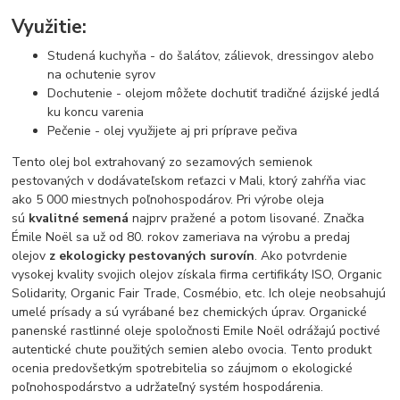
Využitie:
Studená kuchyňa - do šalátov, zálievok, dressingov alebo
na ochutenie syrov
Dochutenie - olejom môžete dochutiť tradičné ázijské jedlá
ku koncu varenia
Pečenie - olej využijete aj pri príprave pečiva
Tento olej bol extrahovaný zo sezamových semienok
pestovaných v dodávateľskom reťazci v Mali, ktorý zahŕňa viac
ako 5 000 miestnych poľnohospodárov. Pri výrobe oleja
sú
kvalitné semená
najprv pražené a potom lisované. Značka
Émile Noël sa už od 80. rokov zameriava na výrobu a predaj
olejov
z ekologicky pestovaných surovín
. Ako potvrdenie
vysokej kvality svojich olejov získala firma certifikáty ISO, Organic
Solidarity, Organic Fair Trade, Cosmébio, etc. Ich oleje neobsahujú
umelé prísady a sú vyrábané bez chemických úprav. Organické
panenské rastlinné oleje spoločnosti Emile Noël odrážajú poctivé
autentické chute použitých semien alebo ovocia. Tento produkt
ocenia predovšetkým spotrebitelia so záujmom o ekologické
poľnohospodárstvo a udržateľný systém hospodárenia.