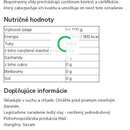
Biopotraviny vždy prechádzajú systémom kontrol a certifikácie,
ktorý zabezpečuje ich kvalitu a umožňuje im niesť toto označenie.
Nutričné hodnoty
Výživové údaje
na 100 g:
Energia
3700 kJ / 900 kcal
Tuky
100 g
z toho nasýtené mastné kyseliny
16 g
Sacharidy
0 g
z toho cukry
0 g
Bielkoviny
0 g
Soľ
0 g
Doplňujúce informácie
Skladujte v suchu a chlade. Chráňte pred priamym slnečným
žiarením.
Legislatívne zaradenie Jedlý olej - rastlinný, jednodruhový.
Poľnohospodárska produkcia Mali
Alergény: Sezam