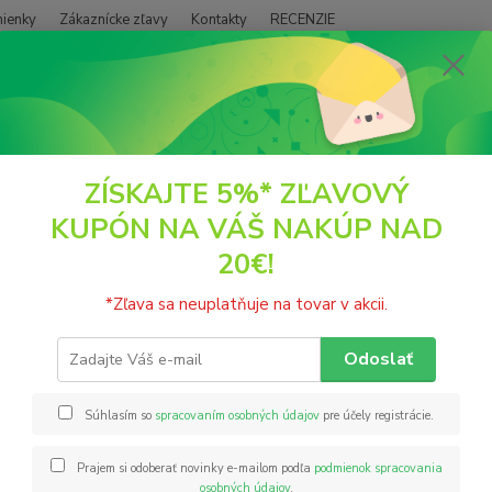
ienky
Zákaznícke zľavy
Kontakty
RECENZIE
Neviet
Hľadať
+421
(PO - P
POTRAVINY
Zdravé tuky
Maslá
Ghí
BIO ghíčko 340ml České 
ZÍSKAJTE 5%* ZĽAVOVÝ
KUPÓN NA VÁŠ NAKÚP NAD
ghíčko 340ml České ghíčko
20€!
Histór
*Zľava sa neuplatňuje na tovar v akcii.
súvislo
považuj
Odoslať
vychád
ideálna
Súhlasím so
spracovaním osobných údajov
pre účely registrácie.
Prajem si odoberať novinky e-mailom podľa
podmienok spracovania
Nie
osobných údajov
.