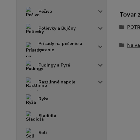
Pečivo
Tovar 
POTR
Polievky a Bujóny
Prísady na pečenie a
Na va
varenie
Pudingy a Pyré
Rastlinné nápoje
Ryža
Sladidlá
Soli