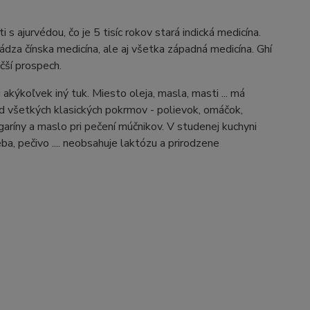
s ajurvédou, čo je 5 tisíc rokov stará indická medicína.
chádza čínska medicína, ale aj všetka západná medicína. Ghí
äčší prospech.
akýkoľvek iný tuk. Miesto oleja, masla, masti ... má
ad všetkých klasických pokrmov - polievok, omáčok,
aríny a maslo pri pečení múčnikov. V studenej kuchyni
ba, pečivo .... neobsahuje laktózu a prirodzene