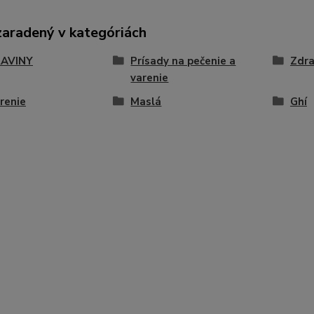
zaradený v kategóriách
AVINY
Prísady na pečenie a
Zdra
varenie
renie
Maslá
Ghí