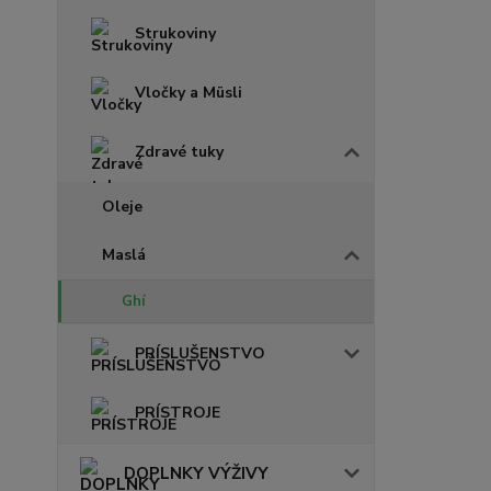
Strukoviny
Vločky a Müsli
Zdravé tuky
Oleje
Maslá
Ghí
PRÍSLUŠENSTVO
PRÍSTROJE
DOPLNKY VÝŽIVY