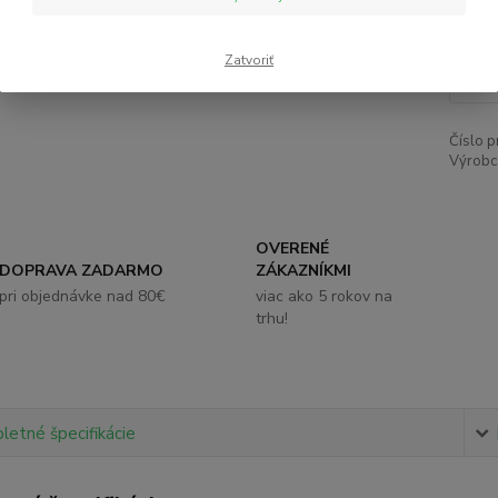
16
Zatvoriť
Číslo p
Výrobc
OVERENÉ
DOPRAVA ZADARMO
ZÁKAZNÍKMI
pri objednávke nad 80€
viac ako 5 rokov na
trhu!
etné špecifikácie