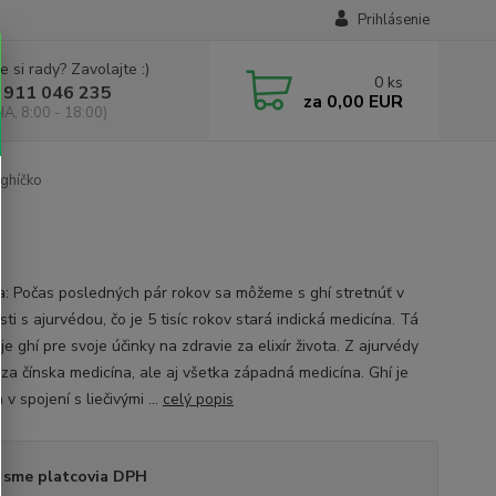
Prihlásenie
e si rady? Zavolajte :)
0
ks
 911 046 235
za
0,00 EUR
IA, 8:00 - 18:00)
ghíčko
ia: Počas posledných pár rokov sa môžeme s ghí stretnúť v
sti s ajurvédou, čo je 5 tisíc rokov stará indická medicína. Tá
e ghí pre svoje účinky na zdravie za elixír života. Z ajurvédy
za čínska medicína, ale aj všetka západná medicína. Ghí je
 v spojení s liečivými ...
celý popis
 sme platcovia DPH