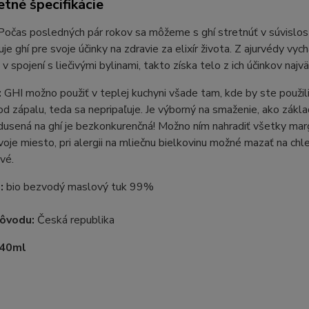
tné špecifikácie
 Počas posledných pár rokov sa môžeme s ghí stretnúť v súvislosti 
je ghí pre svoje účinky na zdravie za elixír života. Z ajurvédy vy
 v spojení s liečivými bylinami, takto získa telo z ich účinkov najv
:
GHI možno použiť v teplej kuchyni všade tam, kde by ste použili 
d zápalu, teda sa nepripaľuje. Je výborný na smaženie, ako zákl
dusená na ghí je bezkonkurenčná! Možno ním nahradiť všetky marg
voje miesto, pri alergii na mliečnu bielkovinu možné mazať na chle
vé.
:
bio bezvodý maslový tuk 99%
pôvodu:
Česká republika
340ml