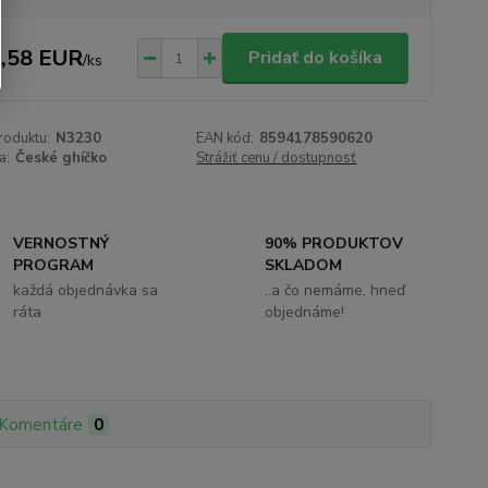
,58 EUR
Pridať do košíka
/
ks
roduktu:
N3230
EAN kód:
8594178590620
a:
České ghíčko
Strážiť cenu / dostupnosť
VERNOSTNÝ
90% PRODUKTOV
PROGRAM
SKLADOM
každá objednávka sa
..a čo nemáme, hneď
ráta
objednáme!
Komentáre
0