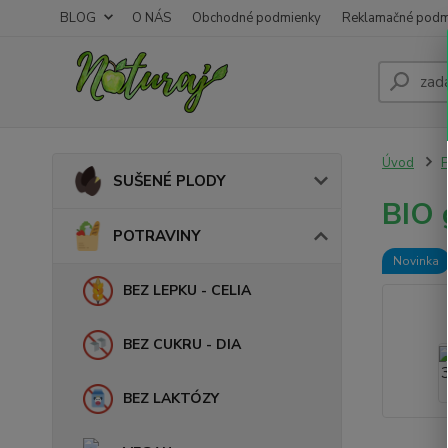
BLOG
O NÁS
Obchodné podmienky
Reklamačné podm
Úvod
SUŠENÉ PLODY
BIO 
POTRAVINY
Novinka
BEZ LEPKU - CELIA
BEZ CUKRU - DIA
BEZ LAKTÓZY