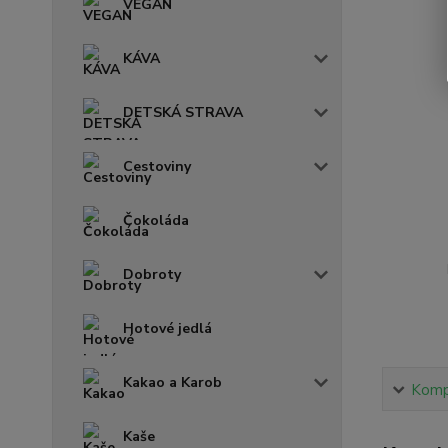
VEGAN
KÁVA
DETSKÁ STRAVA
Cestoviny
Čokoláda
Dobroty
Hotové jedlá
Kakao a Karob
Kompl
Kaše