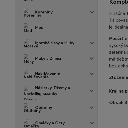
Komple
Koreniny
História:
Tá považu
je ideálna
Med
Použitie
Morské riasy a Huby
vysoký bo
zelenina 
Múky a Zmesi
má tiež s
bezlepko
Nakličovanie
Zloženie
Nátierky, Džemy a
Krajina 
Pomazánky
Obsah 
Obilniny
Omáčky a Octy