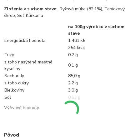
Zloženie v suchom stave:
, Ryžová múka (82,1%), Tapiokový
škrob, Soľ, Kurkuma
na 100g výrobku v suchom
stave
Energetická hodnota
1 481 kJ/
354 kcal
Tuky
0,2 g
z toho nasýtené mastné
0,1 g
kyseliny
Sacharidy
85,0 g
z toho cukry
2,2 g
Bielkoviny
3,0 g
Soľ
0,63 g
Výživové hodnoty
Pôvod