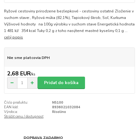
Ryžové cestoviny prirodzene bezlepkové - cestoviny ostatné Zloženie v
suchom stave:, Ryžová múka (82,1%), Tapiokový škrob, Soľ, Kurkuma
Výživové hodnoty na 100g výrobku v suchom stave Energetická hodnota
1 481 kJ/ 354 kcal Tuky 0,2 g z toho nasýtené mastné kyseliny 0,1 g ...
celý popis
Nie sme platcovia DPH
2,68 EUR
/
ks
Pridať do košíka
Číslo produktu:
N5100
EAN kód:
8936021032084
Výrobca:
Risolino
Strážiť cenu / dostupnosť
DOPRAVA ZADARMO