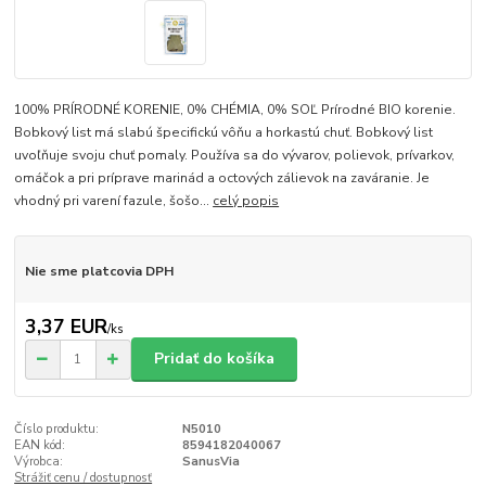
100% PRÍRODNÉ KORENIE, 0% CHÉMIA, 0% SOĽ Prírodné BIO korenie.
Bobkový list má slabú špecifickú vôňu a horkastú chuť. Bobkový list
uvoľňuje svoju chuť pomaly. Používa sa do vývarov, polievok, prívarkov,
omáčok a pri príprave marinád a octových zálievok na zaváranie. Je
vhodný pri varení fazule, šošo...
celý popis
Nie sme platcovia DPH
3,37 EUR
/
ks
Pridať do košíka
Číslo produktu:
N5010
EAN kód:
8594182040067
Výrobca:
SanusVia
Strážiť cenu / dostupnosť