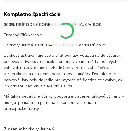
Kompletné špecifikácie
100% PRÍRODNÉ KORENIE, 0% CHÉMIA, 0% SOĽ
Prírodné BIO korenie.
Bobkový list má slabú špecifickú vôňu a horkastú chuť.
Bobkový list uvoľňuje svoju chuť pomaly. Používa sa do vývarov,
polievok, prívarkov, omáčok a pri príprave marinád a octových
zálievok na zaváranie. Je vhodný pri varení fazule, šošovice
a zemiakov, na ochutenie paradajkovej omáčky. Dva alebo tri
bobkové listy ochutia jedlo pre štyroch až šiestich stravníkov, ak
ich pridáte viac, chuť bude príliš silná.
Má ľahké sedatívne účinky, podporuje trávenie, látkovú výmenu v
mozgu, pomáha pri poruchách koncentrácie, má aj
antiseptické účinky.
Zloženie
: bobkový list celý