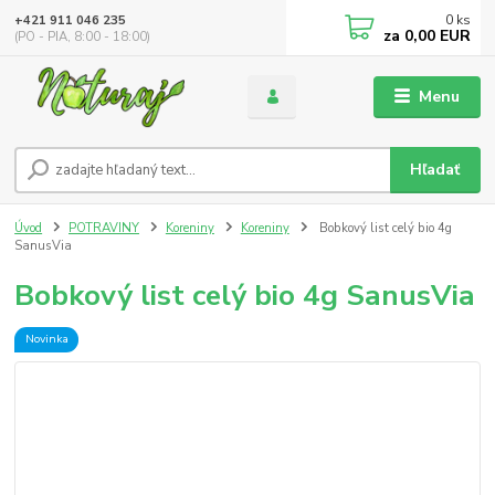
0
ks
+421 911 046 235
za
0,00 EUR
(PO - PIA, 8:00 - 18:00)
Menu
Hľadať
Úvod
POTRAVINY
Koreniny
Koreniny
Bobkový list celý bio 4g
SanusVia
Bobkový list celý bio 4g SanusVia
Novinka