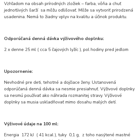
Vzhľadom na obsah prírodných zložiek – farba, vôňa a chuť
jednotlivých šarží sa môžu odlišovať. Môže sa vytvoriť prirodzená
usadenina. Nemá to žiadny vplyv na kvalitu a účinok produktu.
Odporúčaná denná dávka výživového doplnku:
2 x denne 25 ml ( cca 5 čajových lyžíc ), pol hodiny pred jedlom
Upozornenie:
Nevhodné pre deti, tehotné a dojčiace ženy. Ustanovená
odporúčaná denná dávka sa nesmie presiahnuť. Výživové doplnky
sa nesmú používať ako náhrada rozmanitej stravy. Výživové
doplnky sa musia uskladňovať mimo dosahu malých detí.
Výživové údaje na 100 ml:
Energia 172 kJ ( 41 kcal ), tuky 0,1 g, z toho nasýtené mastné