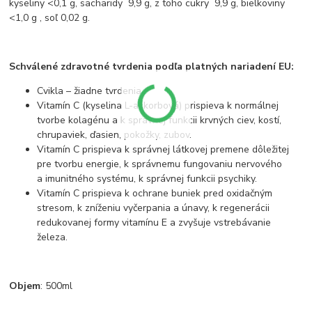
kyseliny <0,1 g, sacharidy 9,9 g, z toho cukry 9,9 g, bielkoviny
<1,0 g , soľ 0,02 g.
Schválené zdravotné tvrdenia podľa platných nariadení EU:
Cvikla – žiadne tvrdenia
Vitamín C (kyselina L-askorbová) prispieva k normálnej
tvorbe kolagénu a k správnej funkcii krvných ciev, kostí,
chrupaviek, ďasien, pokožky, zubov.
Vitamín C prispieva k správnej látkovej premene dôležitej
pre tvorbu energie, k správnemu fungovaniu nervového
a imunitného systému, k správnej funkcii psychiky.
Vitamín C prispieva k ochrane buniek pred oxidačným
stresom, k zníženiu vyčerpania a únavy, k regenerácii
redukovanej formy vitamínu E a zvyšuje vstrebávanie
železa.
Objem
: 500ml