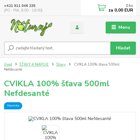
0
ks
+421 911 046 235
za
0,00 EUR
(PO - PIA, 8:00 - 18:00)
Menu
Hľadať
Úvod
ŠŤAVY A NÁPOJE
Šťavy
CVIKLA 100% šťava 500ml
Nefdesanté
CVIKLA 100% šťava 500ml
Nefdesanté
Novinka