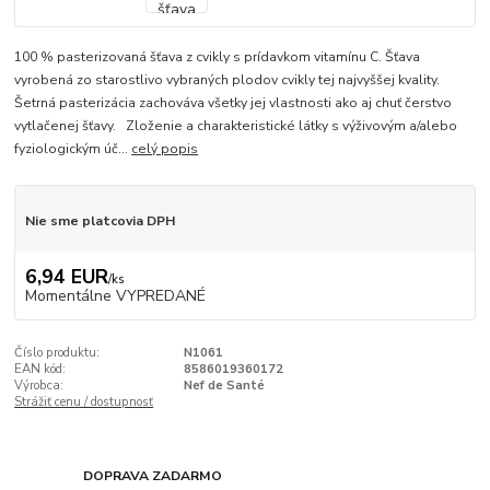
100 % pasterizovaná šťava z cvikly s prídavkom vitamínu C. Šťava
vyrobená zo starostlivo vybraných plodov cvikly tej najvyššej kvality.
Šetrná pasterizácia zachováva všetky jej vlastnosti ako aj chuť čerstvo
vytlačenej šťavy. Zloženie a charakteristické látky s výživovým a/alebo
fyziologickým úč...
celý popis
Nie sme platcovia DPH
6,94 EUR
/
ks
Momentálne VYPREDANÉ
Číslo produktu:
N1061
EAN kód:
8586019360172
Výrobca:
Nef de Santé
Strážiť cenu / dostupnosť
DOPRAVA ZADARMO