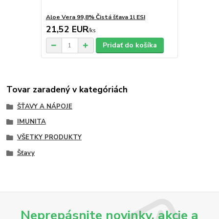
Aloe Vera 99,8% Čistá šťava 1l ESI
21,52 EUR
/
ks
Pridať do košíka
Tovar zaradený v kategóriách
ŠŤAVY A NÁPOJE
IMUNITA
VŠETKY PRODUKTY
Šťavy
Neprepásnite novinky, akcie a