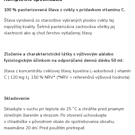
100 % pasterizovaná šťava z cvikly s prídavkom vitamínu C.
Šťava vyrobená zo starostlivo vybraných plodov cvikly tej
najvyššej kvality. Šetrná pasterizácia zachováva všetky jej
vlastnosti ako aj chuť čerstvo vytlačenej šťavy.
Zloženie a charakteristické látky s výživovým a/alebo
fyziologickým účinkom na odporúčanú dennú dávku 50 ml:
šťava z koncentrátu cviklovej šťavy, kyselina L-askorbová ( vitamín
C ) 120 mg t.j. 150 % NRV* (*NRV = referenčná výživová hodnota)
Skladovanie
:
Skladujte v suchu pri teplote do 25 ˚C a chráňte pred priamym
slnečným žiarením a mrazom. Po otvorení uchovávajte
v chladničke v pôvodnom obale do spotrebovania obsahu,
maximálne 20 dní. Pred použitím pretrepať.