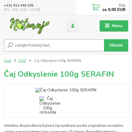
0
ks
+421 911 046 235
za
0,00 EUR
(PO - PIA, 8:00 - 18:00)
Menu
Hľadať
Úvod
ČAJE
Čaj Odkyslenie 100g SERAFIN
Čaj Odkyslenie 100g SERAFIN
Unikátny dvojzložkový bylinný čaj vyrábaný podľa originálnej receptúry
určený pre prirodzený stav organizmu Zloženie: Benedikt lekársky –