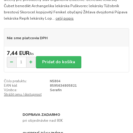
Čubet benedikt Archangelika lekárska Puškvorec lekársky Túžobník
brestový Skorocel kopijovitý Fenikel obyčajný Žihľava dvojdomá Púpava
lekárska Repík lekársky Lop...
celý popis
Nie sme platcovia DPH
7,44 EUR
/
ks
Pridať do košíka
Číslo produktu:
N5804
EAN kód:
8595634805821
Výrobca:
Serafin
Strážiť cenu / dostupnosť
DOPRAVA ZADARMO
pri objednávke nad 80€