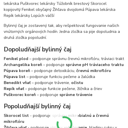
lekárska Puškvorec lekársky Túžobník brestový Skorocel
kopijovitý Fenikel obyčajný Žihľava dvojdomá Púpava lekárska
Repík lekársky Lopúch väčší
Bylinný čaj je zostavený tak, aby rešpektoval fungovanie našich
vnútorných orgánových hodín. Jedna zložka sa pije dopoludnia a
druhá zložka popoludní.
Dopoludňajší bylinný čaj
Fenikel plod
– podporuje správnu črevnú mikroflóru, tráviaci trakt
Archangelika koreň
– podporuje
správne pH tráviaceho traktu
Púpava koreň
– podporuje detoxikáciu,
črevnú mikroflóru
Púpava list
– podporuje funkciu pečene a žalúdka
Benedikt vňať
– podporuje trávenie,
očistu
Repík vňať
– podporuje funkcie pečene, žlčníka a čriev
Puškvorec koreň
– podporuje
správne trávenie
Popoludňajší bylinný čaj
Skorocel list
- podporuje správnu
mikrobialnú a črevnú
mikroflóru
Žihľava vňať -
podporuje obličky,
vylučovanie,
hladinu cukru v