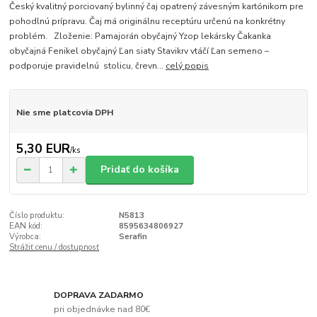
Český kvalitný porciovaný bylinný čaj opatrený závesným kartónikom pre
pohodlnú prípravu. Čaj má originálnu receptúru určenú na konkrétny
problém. Zloženie: Pamajorán obyčajný Yzop lekársky Čakanka
obyčajná Fenikel obyčajný Ľan siaty Stavikrv vtáčí Ľan semeno –
podporuje pravidelnú stolicu, črevn...
celý popis
Nie sme platcovia DPH
5,30 EUR
/
ks
Pridať do košíka
Číslo produktu:
N5813
EAN kód:
8595634806927
Výrobca:
Serafin
Strážiť cenu / dostupnosť
DOPRAVA ZADARMO
pri objednávke nad 80€