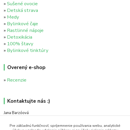
»
Sušené ovocie
»
Detská strava
»
Medy
»
Bylinkové čaje
»
Rastlinné nápoje
»
Detoxikácia
»
100% štavy
»
Bylinkové tinktúry
Overený e-shop
»
Recenzie
Kontaktujte nás :)
Jana Barzóová
+421 911 046 235
(PO - PIA, 8:00 - 18:00)
Pre základnú funkčnosť, spríjemnenie používania webu, analytické