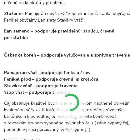
určenú na konkrétny problém.
Zloženie:
Pamajorán obyčajný Yzop lekársky Čakanka obyčajná
Fenikel obyčajný Ľan siaty Stavikrv vtáčí
Ľan semeno
–
podporuje pravidelnú stolicu, črevnú
peristatiku
Čakanka koreň – podporuje vylučovanie a správne trávenie
Pamajorán vňať– podporuje funkciu čriev
Fenikel plod – podporuje črevnú mikroflóru
Stavikrv vňať – podporuje trávenie
Yzop vňať – podporuje trávenie
Čaj obsahuje kvalitné byliny s jemným rezom naplnené do veľmi
kvalitného sáčku z filtračného papieru opatreného závesným
kartónikom k pohodlnej príprave. Čaj môžete kombinovať
s rovnakým druhom sypaného bylinného čaju ( ráno sypaný čaj,
poobede v práci porciovaný, večer sypaný...)