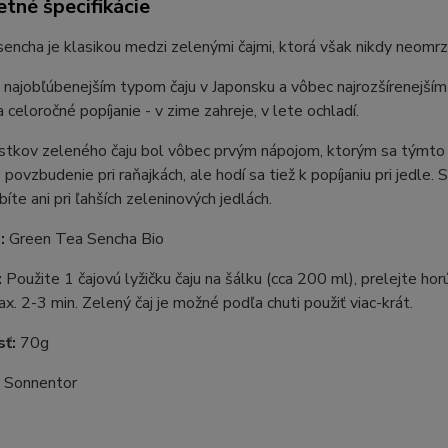
tné špecifikácie
sencha je klasikou medzi zelenými čajmi, ktorá však nikdy neomrzí
 najobľúbenejším typom čaju v Japonsku a vôbec najrozšírenejším
 celoročné popíjanie - v zime zahreje, v lete ochladí.
ístkov zeleného čaju bol vôbec prvým nápojom, ktorým sa týmto
 povzbudenie pri raňajkách, ale hodí sa tiež k popíjaniu pri jedle
bíte ani pri ľahších zeleninových jedlách.
:
Green Tea Sencha Bio
:
Použite 1 čajovú lyžičku čaju na šálku (cca 200 ml), prelejte h
x. 2-3 min. Zelený čaj je možné podľa chuti použiť viac-krát.
sť:
70g
:
Sonnentor