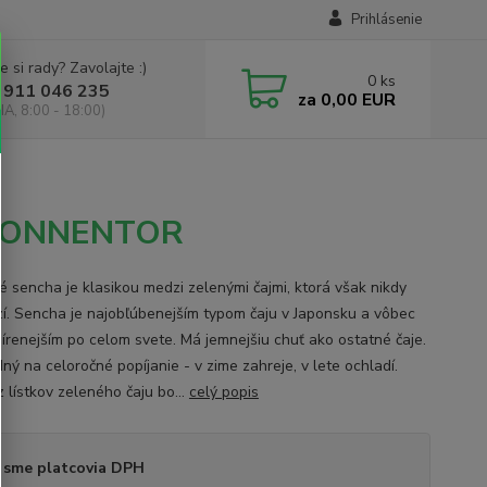
Prihlásenie
e si rady? Zavolajte :)
0
ks
 911 046 235
za
0,00 EUR
IA, 8:00 - 18:00)
O SONNENTOR
né sencha je klasikou medzi zelenými čajmi, ktorá však nikdy
í. Sencha je najobľúbenejším typom čaju v Japonsku a vôbec
šírenejším po celom svete. Má jemnejšiu chuť ako ostatné čaje.
ný na celoročné popíjanie - v zime zahreje, v lete ochladí.
 lístkov zeleného čaju bo...
celý popis
 sme platcovia DPH