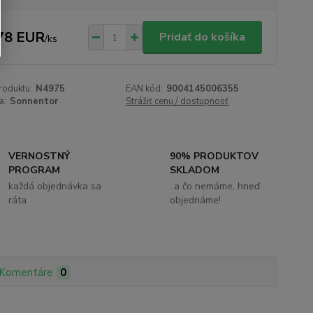
78 EUR
Pridať do košíka
/
ks
roduktu:
N4975
EAN kód:
9004145006355
a:
Sonnentor
Strážiť cenu / dostupnosť
VERNOSTNÝ
90% PRODUKTOV
PROGRAM
SKLADOM
každá objednávka sa
..a čo nemáme, hneď
ráta
objednáme!
Komentáre
0