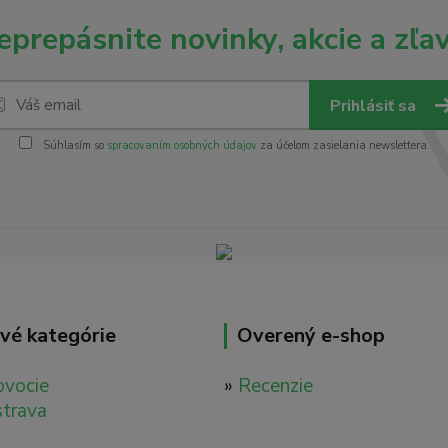
eprepásnite novinky, akcie a zľav
Prihlásiť sa
Súhlasím so
spracovaním osobných údajov
za účelom zasielania newslettera.
vé kategórie
Overený e-shop
ovocie
»
Recenzie
strava