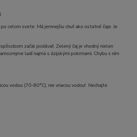
.
 po celom svete. Má jemnejšiu chuť ako ostatné čaje. Je
 spôsobom začal podávať. Zelený čaj je vhodný nielen
. Samozrejme ladí najmä s ázijskými pokrmami. Chybu s ním
orúcou vodou (70-80°C), nie vriacou vodou! Nechajte