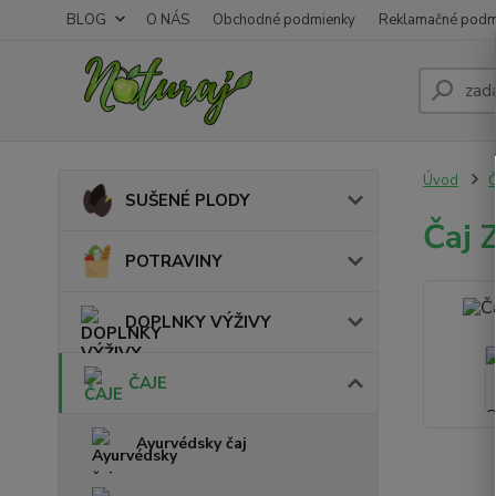
BLOG
O NÁS
Obchodné podmienky
Reklamačné podm
Úvod
SUŠENÉ PLODY
Čaj 
POTRAVINY
DOPLNKY VÝŽIVY
ČAJE
Ayurvédsky čaj