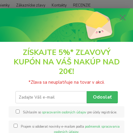
ienky
Zákaznícke zľavy
Kontakty
RECENZIE
Neviet
Hľadať
+421
(PO - P
ČAJE
Čaj Zelený Sencha 70g sypaný BIO SONNENTOR
ZÍSKAJTE 5%* ZĽAVOVÝ
KUPÓN NA VÁŠ NAKÚP NAD
Zelený Sencha 70g sypaný BI
20€!
Kvalit
*Zľava sa neuplatňuje na tovar v akcii.
neomrz
najroz
Odoslať
Je vhod
Výluh z
Súhlasím so
spracovaním osobných údajov
pre účely registrácie.
Prajem si odoberať novinky e-mailom podľa
podmienok spracovania
Nie
osobných údajov
.