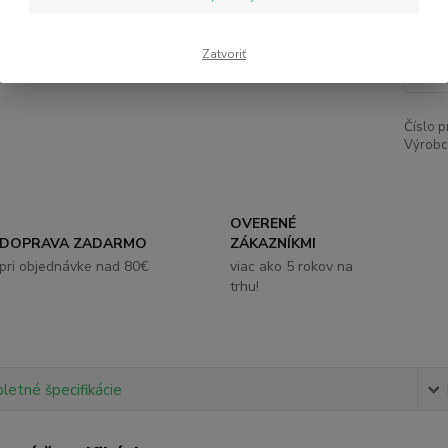
5,
Zatvoriť
Číslo p
Výrobc
OVERENÉ
DOPRAVA ZADARMO
ZÁKAZNÍKMI
pri objednávke nad 80€
viac ako 5 rokov na
trhu!
etné špecifikácie