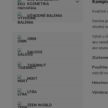
Komple
KOZMETIKA
Kvalitné 
VÝHODNÉ BALENIA
Sencha je
vhodný na
Výluh z l
ORIN
ako ranné
ale neuro
SALOOS
Zloženie
TIGERNUT
Použitie
odstáť ma
MIXIT
Hmotno
LYRA
Výrobca
ZEEN WORLD