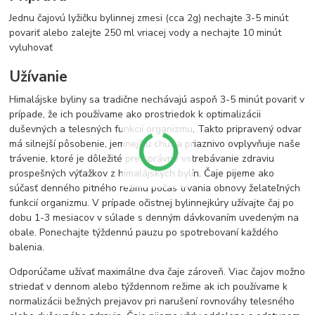
Jednu čajovú lyžičku bylinnej zmesi (cca 2g) nechajte 3-5 minút
povariť alebo zalejte 250 ml vriacej vody a nechajte 10 minút
vyluhovať
Užívanie
Himalájske byliny sa tradične nechávajú aspoň 3-5 minút povariť v
prípade, že ich používame ako prostriedok k optimalizácii
duševných a telesných funkcií organizmu. Takto pripravený odvar
má silnejší pôsobenie, jemnejšiu chuť a priaznivo ovplyvňuje naše
trávenie, ktoré je dôležité pre správne vstrebávanie zdraviu
prospešných výťažkov z himalájskych bylín. Čaje pijeme ako
súčasť denného pitného režimu počas trvania obnovy želateľných
funkcií organizmu. V prípade očistnej bylinnejkúry užívajte čaj po
dobu 1-3 mesiacov v súlade s denným dávkovaním uvedeným na
obale. Ponechajte týždennú pauzu po spotrebovaní každého
balenia.
Odporúčame užívať maximálne dva čaje zároveň. Viac čajov možno
striedať v dennom alebo týždennom režime ak ich používame k
normalizácii bežných prejavov pri narušení rovnováhy telesného