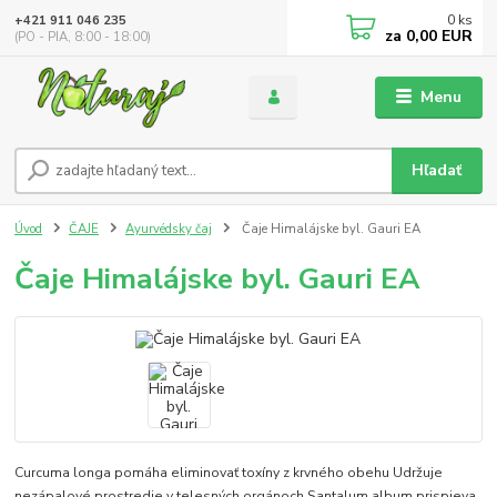
0
ks
+421 911 046 235
za
0,00 EUR
(PO - PIA, 8:00 - 18:00)
Menu
Hľadať
Úvod
ČAJE
Ayurvédsky čaj
Čaje Himalájske byl. Gauri EA
Čaje Himalájske byl. Gauri EA
Curcuma longa pomáha eliminovať toxíny z krvného obehu Udržuje
nezápalové prostredie v telesných orgánoch Santalum album prispieva