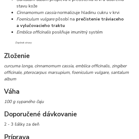
stavu kože
Cinnamomum cassia
normalizuje hladinu cukru v krvi
Foeniculum vulgare
pôsobí na
prečistenie tráviaceho
a vylučovacieho traktu
Emblica officinalis
posilňuje imunitný systém
Doplnok stravy
Zloženie
curcuma longa, cinnamomum cassia, emblica officinalis, zingiber
officinale, pterocarpus marsupium, foeniculum vulgare, santalum
album
Váha
100 g sypaného čaju
Doporučené dávkovanie
2 - 3 šálky za deň
Príprava