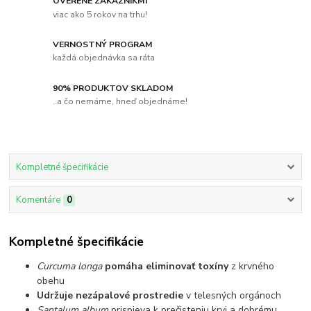
OVERENÉ ZÁKAZNÍKMI
viac ako 5 rokov na trhu!
VERNOSTNÝ PROGRAM
každá objednávka sa ráta
90% PRODUKTOV SKLADOM
..a čo nemáme, hneď objednáme!
Kompletné špecifikácie
Komentáre
0
Kompletné špecifikácie
Curcuma longa
pomáha eliminovať toxíny
z krvného
obehu
Udržuje nezápalové prostredie
v telesných orgánoch
Santalum album
prispieva k prečisteniu krvi a dobrému