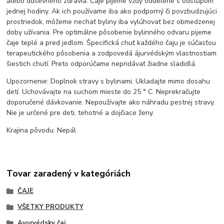
alebo duševného zdravia. Čaje pijeme vždy oddelene s odstupom
jednej hodiny. Ak ich používame iba ako podporný či povzbudzujúci
prostriedok, môžeme nechať byliny iba vylúhovať bez obmedzenej
doby užívania. Pre optimálne pôsobenie bylinného odvaru pijeme
čaje teplé a pred jedlom. Špecifická chuť každého čaju je súčasťou
terapeutického pôsobenia a zodpovedá ájurvédským vlastnostiam
šiestich chutí. Preto odporúčame nepridávať žiadne sladidlá.
Upozornenie: Doplnok stravy s bylinami. Ukladajte mimo dosahu
detí. Uchovávajte na suchom mieste do 25 ° C. Neprekračujte
doporučené dávkovanie. Nepoužívajte ako náhradu pestrej stravy.
Nie je určené pre deti, tehotné a dojčiace ženy.
Krajina pôvodu: Nepál
Tovar zaradený v kategóriách
ČAJE
VŠETKY PRODUKTY
Ayurvédsky čaj