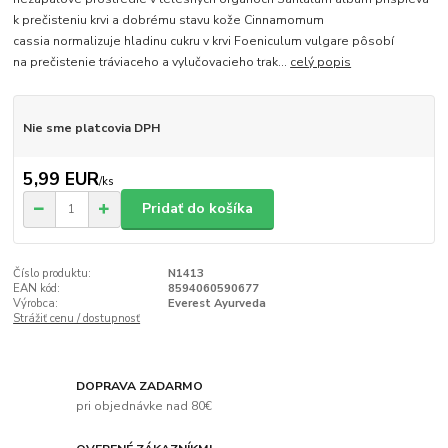
k prečisteniu krvi a dobrému stavu kože Cinnamomum
cassia normalizuje hladinu cukru v krvi Foeniculum vulgare pôsobí
na prečistenie tráviaceho a vylučovacieho trak...
celý popis
Nie sme platcovia DPH
5,99 EUR
/
ks
Pridať do košíka
Číslo produktu:
N1413
EAN kód:
8594060590677
Výrobca:
Everest Ayurveda
Strážiť cenu / dostupnosť
DOPRAVA ZADARMO
pri objednávke nad 80€