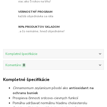
viac ako 5 rokov na trhu!
VERNOSTNÝ PROGRAM
každá objednávka sa ráta
90% PRODUKTOV SKLADOM
..a čo nemáme, hneď objednáme!
Kompletné špecifikácie
Komentáre
0
Kompletné špecifikácie
Cinnamomum zeylanicum
pôsobí ako
antioxidant na
ochranu buniek
Prospieva činnosti srdcovo-cievnych funkcií
Pomáha udržiavať normálnu hladinu cholesterolu