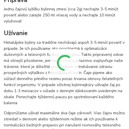
Jednu čajovú lyžičku bylinnej zmesi (cca 2g) nechajte 3-5 minút
povariť alebo zalejte 250 ml vriacej vody a nechajte 10 minút
vyluhovať
Užívanie
Himalájske byliny sa tradične nechávajú aspoň 3-5 minút povariť v
prípade, že ich používame ako prostriedok k optimalizácii
duševných a telesných funkcií organizmu. Takto pripravený odvar
má silnejší pôsobenie, jemnejšiu chuť a priaznivo ovplyvňuje naše
trávenie, ktoré je dôležité pre správne vstrebávanie zdraviu
prospešných výťažkov z himalájskych bylín. Čaje pijeme ako
súčasť denného pitného režimu počas trvania obnovy želateľných
funkcií organizmu. V prípade očistnej bylinnejkúry užívajte čaj po
dobu 1-3 mesiacov v súlade s denným dávkovaním uvedeným na
obale. Ponechajte týždennú pauzu po spotrebovaní každého
balenia.
Odporúčame užívať maximálne dva čaje zároveň. Viac čajov možno
striedať v dennom alebo týždennom režime ak ich používame k
normalizácii bežných prejavov pri narušení rovnováhy telesného