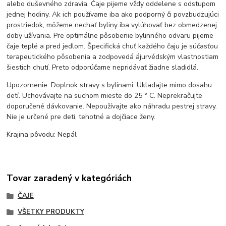
alebo duševného zdravia. Čaje pijeme vždy oddelene s odstupom
jednej hodiny. Ak ich používame iba ako podporný či povzbudzujúci
prostriedok, môžeme nechať byliny iba vylúhovať bez obmedzenej
doby užívania. Pre optimálne pôsobenie bylinného odvaru pijeme
čaje teplé a pred jedlom. Špecifická chuť každého čaju je súčasťou
terapeutického pôsobenia a zodpovedá ájurvédským vlastnostiam
šiestich chutí. Preto odporúčame nepridávať žiadne sladidlá.
Upozornenie: Doplnok stravy s bylinami. Ukladajte mimo dosahu
detí. Uchovávajte na suchom mieste do 25 ° C. Neprekračujte
doporučené dávkovanie. Nepoužívajte ako náhradu pestrej stravy.
Nie je určené pre deti, tehotné a dojčiace ženy.
Krajina pôvodu: Nepál
Tovar zaradený v kategóriách
ČAJE
VŠETKY PRODUKTY