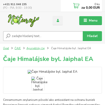
0
ks
+421 911 046 235
za
0,00 EUR
(PO - PIA, 8:00 - 18:00)
Menu
Hľadať
Úvod
ČAJE
Ayurvédsky čaj
Čaje Himalájske byl. Jaiphal EA
Čaje Himalájske byl. Jaiphal EA
Cinnamomum zeylanicum pôsobí ako antioxidant na ochranu buniek
Prospieva činnosti srdcovo-cievnych funkcií Pomáha udržiavať normálnu