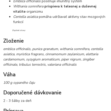
Emblica officinalis
posilňuje imunitný systém
Withania somnifera
prispieva k telesnej a duševnej
vitalite
organizmu
Centella asiatica
pomáha udržiavať aktívny stav mozgových
funkcií
Doplnok stravy
Zloženie
emblica officinalis, punica granatum, withania somnifera, centella
asiatica, myristica fragrans, cinnamomum zeylanicum, elettaria
cardamomum, syzygium aromaticum, piper nigrum, zingiber
officinale, tribulus terrestris, valeriana officinalis
Váha
100 g sypaného čaju
Doporučené dávkovanie
2 - 3 šálky za deň
Príprava