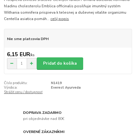
hladinu cholesterolu Emblica officinalis posilňuje imunitný systém
Withania somnifera prispieva k telesnej a duševnej vitalite organizmu
Centella asiatica pomáh...
celý popis
Nie sme platcovia DPH
6,15 EUR
/
ks
Pridať do košíka
Číslo produktu:
N1419
Výrobca:
Everest Ayurveda
Strážiť cenu / dostupnosť
DOPRAVA ZADARMO
pri objednávke nad 80€
OVERENÉ ZÁKAZNÍKMI