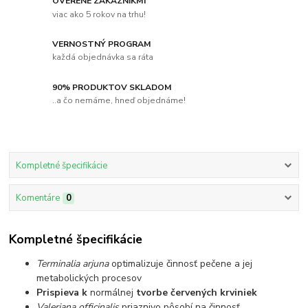
OVERENÉ ZÁKAZNÍKMI
viac ako 5 rokov na trhu!
VERNOSTNÝ PROGRAM
každá objednávka sa ráta
90% PRODUKTOV SKLADOM
..a čo nemáme, hneď objednáme!
Kompletné špecifikácie
Komentáre
0
Kompletné špecifikácie
Terminalia arjuna
optimalizuje činnosť pečene a jej
metabolických procesov
Prispieva k
normálnej
tvorbe červených krviniek
Valeriana officinalis
priaznivo pôsobí na činnosť