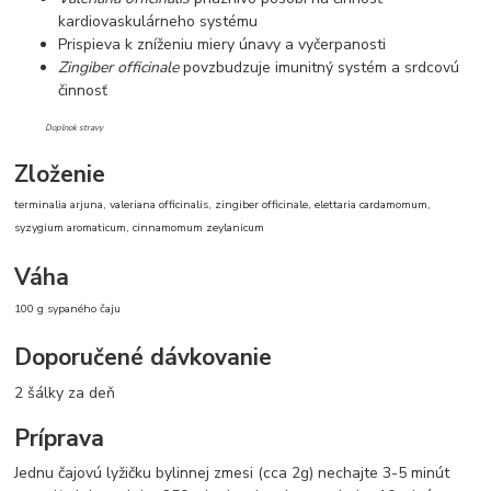
kardiovaskulárneho systému
Prispieva k zníženiu miery únavy a vyčerpanosti
Zingiber officinale
povzbudzuje imunitný systém a srdcovú
činnosť
Doplnok stravy
Zloženie
terminalia arjuna, valeriana officinalis, zingiber officinale, elettaria cardamomum,
syzygium aromaticum, cinnamomum zeylanicum
Váha
100 g sypaného čaju
Doporučené dávkovanie
2 šálky za deň
Príprava
Jednu čajovú lyžičku bylinnej zmesi (cca 2g) nechajte 3-5 minút