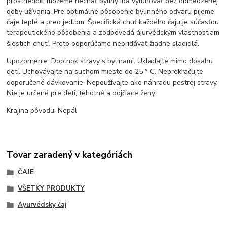
prostriedok, môžeme nechať byliny iba vylúhovať bez obmedzenej
doby užívania. Pre optimálne pôsobenie bylinného odvaru pijeme
čaje teplé a pred jedlom. Špecifická chuť každého čaju je súčasťou
terapeutického pôsobenia a zodpovedá ájurvédským vlastnostiam
šiestich chutí. Preto odporúčame nepridávať žiadne sladidlá.
Upozornenie: Doplnok stravy s bylinami. Ukladajte mimo dosahu
detí. Uchovávajte na suchom mieste do 25 ° C. Neprekračujte
doporučené dávkovanie. Nepoužívajte ako náhradu pestrej stravy.
Nie je určené pre deti, tehotné a dojčiace ženy.
Krajina pôvodu: Nepál
Tovar zaradený v kategóriách
ČAJE
VŠETKY PRODUKTY
Ayurvédsky čaj