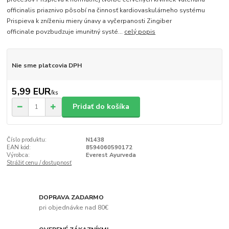
officinalis priaznivo pôsobí na činnosť kardiovaskulárneho systému
Prispieva k zníženiu miery únavy a vyčerpanosti Zingiber
officinale povzbudzuje imunitný systé...
celý popis
Nie sme platcovia DPH
5,99 EUR
/
ks
Pridať do košíka
Číslo produktu:
N1438
EAN kód:
8594060590172
Výrobca:
Everest Ayurveda
Strážiť cenu / dostupnosť
DOPRAVA ZADARMO
pri objednávke nad 80€