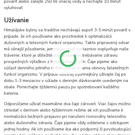
povariť alebo zalejte 250 ml vriacej vody a nechajte 10 minút
vyluhovať
Užívanie
Himalájske byliny sa tradične nechávajú aspoň 3-5 minút povariť v
prípade, že ich používame ako prostriedok k optimalizácii
duševných a telesných funkcií organizmu. Takto pripravený odvar
má silnejší pôsobenie, jemnejšiu chuť a priaznivo ovplyvňuje naše
trávenie, ktoré je dôležité pre správne vstrebávanie zdraviu
prospešných výťažkov z himalájskych bylín. Čaje pijeme ako
súčasť denného pitného režimu počas trvania obnovy želateľných
funkcií organizmu. V prípade očistnej bylinnejkúry užívajte čaj po
dobu 1-3 mesiacov v súlade s denným dávkovaním uvedeným na
obale. Ponechajte týždennú pauzu po spotrebovaní každého
balenia.
Odporúčame užívať maximálne dva čaje zároveň. Viac čajov možno
striedať v dennom alebo týždennom režime ak ich používame k
normalizácii bežných prejavov pri narušení rovnováhy telesného
alebo duševného zdravia. Čaje pijeme vždy oddelene s odstupom
jednej hodiny. Ak ich používame iba ako podporný či povzbudzujúci