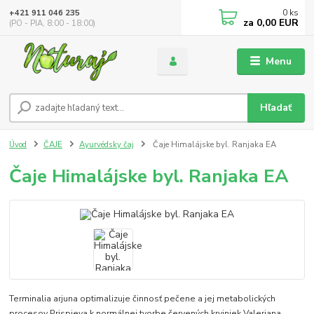
0
ks
+421 911 046 235
za
0,00 EUR
(PO - PIA, 8:00 - 18:00)
Menu
Hľadať
Úvod
ČAJE
Ayurvédsky čaj
Čaje Himalájske byl. Ranjaka EA
Čaje Himalájske byl. Ranjaka EA
Terminalia arjuna optimalizuje činnosť pečene a jej metabolických
procesov Prispieva k normálnej tvorbe červených krviniek Valeriana