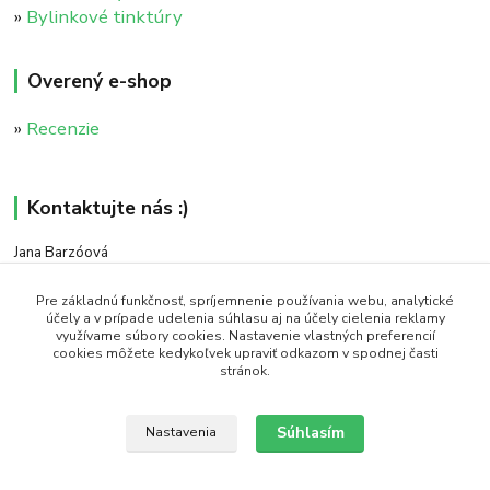
»
Bylinkové tinktúry
Overený e-shop
»
Recenzie
Kontaktujte nás :)
Jana Barzóová
+421 911 046 235
(PO - PIA, 8:00 - 18:00)
Pre základnú funkčnosť, spríjemnenie používania webu, analytické
účely a v prípade udelenia súhlasu aj na účely cielenia reklamy
využívame súbory cookies. Nastavenie vlastných preferencií
objednavky@naturaj.sk
cookies môžete kedykoľvek upraviť odkazom v spodnej časti
stránok.
Súhlasím
Nastavenia