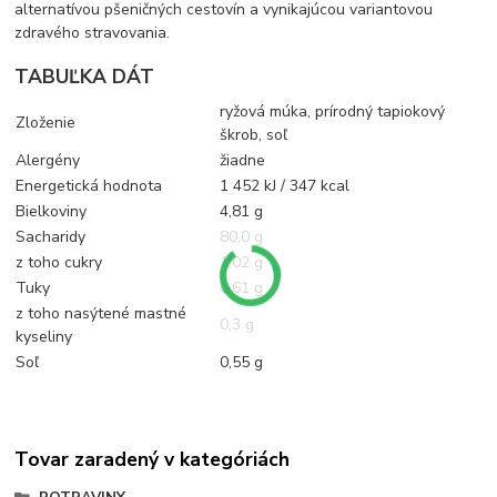
alternatívou pšeničných cestovín a vynikajúcou variantovou
zdravého stravovania.
TABUĽKA DÁT
ryžová múka, prírodný tapiokový
Zloženie
škrob, soľ
Alergény
žiadne
Energetická hodnota
1 452 kJ / 347 kcal
Bielkoviny
4,81 g
Sacharidy
80,0 g
z toho cukry
1,02 g
Tuky
0,61 g
z toho nasýtené mastné
0,3 g
kyseliny
Soľ
0,55 g
Tovar zaradený v kategóriách