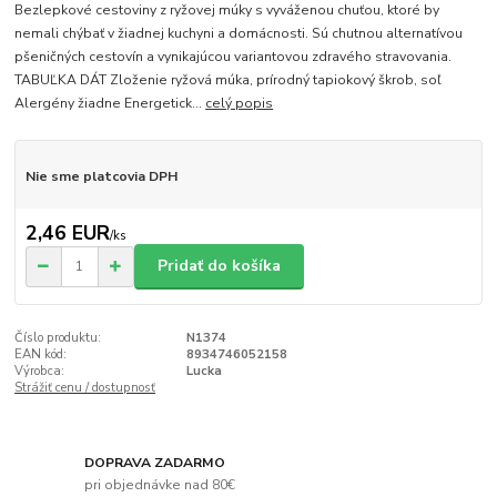
Bezlepkové cestoviny z ryžovej múky s vyváženou chuťou, ktoré by
nemali chýbať v žiadnej kuchyni a domácnosti. Sú chutnou alternatívou
pšeničných cestovín a vynikajúcou variantovou zdravého stravovania.
TABUĽKA DÁT Zloženie ryžová múka, prírodný tapiokový škrob, soľ
Alergény žiadne Energetick...
celý popis
Nie sme platcovia DPH
2,46 EUR
/
ks
Pridať do košíka
Číslo produktu:
N1374
EAN kód:
8934746052158
Výrobca:
Lucka
Strážiť cenu / dostupnosť
DOPRAVA ZADARMO
pri objednávke nad 80€