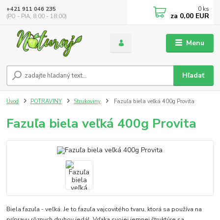
0
ks
+421 911 046 235
za
0,00 EUR
(PO - PIA, 8:00 - 18:00)
Menu
Hľadať
Úvod
POTRAVINY
Strukoviny
Fazuľa biela veľká 400g Provita
Fazuľa biela veľká 400g Provita
Biela fazuľa - veľká. Je to fazuľa vajcovitého tvaru, ktorá sa používa na
prípravu rôznych druhov jedál. Vďaka svojej jemnej štruktúre sa