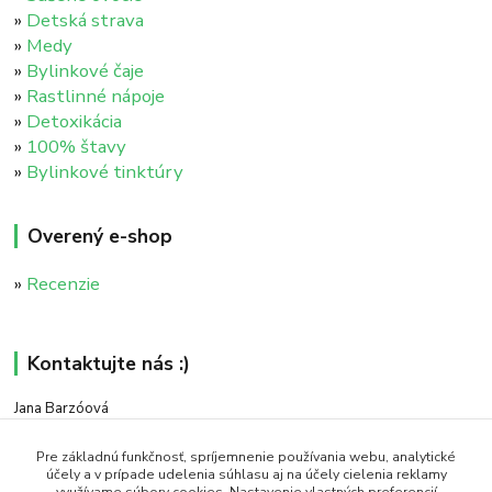
»
Detská strava
»
Medy
»
Bylinkové čaje
»
Rastlinné nápoje
»
Detoxikácia
»
100% štavy
»
Bylinkové tinktúry
Overený e-shop
»
Recenzie
Kontaktujte nás :)
Jana Barzóová
+421 911 046 235
(PO - PIA, 8:00 - 18:00)
Pre základnú funkčnosť, spríjemnenie používania webu, analytické
účely a v prípade udelenia súhlasu aj na účely cielenia reklamy