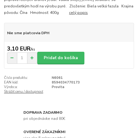
predovšetkým hodí na výrobu pyré. Zloženie: Biela veľká fazuľa Krajina
pôvodu: Čína Hmotnosť: 400g
celý popis
Nie sme platcovia DPH
3,10 EUR
/
ks
Pridať do košíka
Číslo produktu:
N6061
EAN kód:
8594034770173
Výrobca:
Provita
Strážiť cenu / dostupnosť
DOPRAVA ZADARMO
pri objednávke nad 80€
OVERENÉ ZÁKAZNÍKMI
viac ako 5 rokov na trhu!