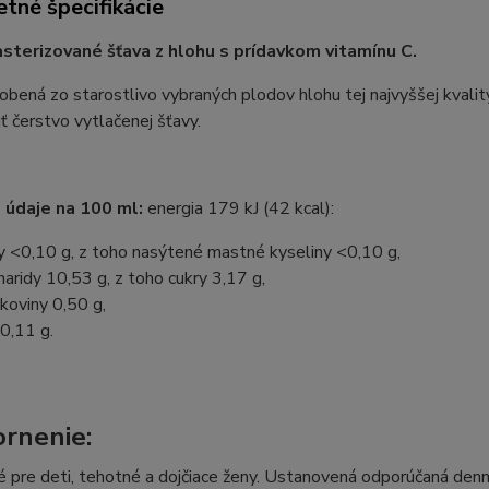
tné špecifikácie
terizované šťava z hlohu s prídavkom vitamínu C.
obená zo starostlivo vybraných plodov hlohu tej najvyššej kvalit
uť čerstvo vytlačenej šťavy.
 údaje na 100 ml:
energia 179 kJ (42 kcal):
y <0,10 g, z toho nasýtené mastné kyseliny <0,10 g,
haridy 10,53 g, z toho cukry 3,17 g,
lkoviny 0,50 g,
 0,11 g.
rnenie:
 pre deti, tehotné a dojčiace ženy. Ustanovená odporúčaná denn