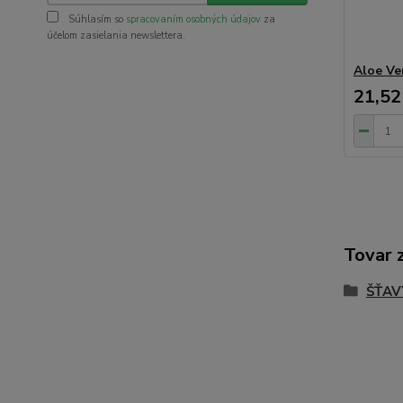
Súhlasím so
spracovaním osobných údajov
za
účelom zasielania newslettera.
Aloe Ve
21,52
Tovar 
ŠŤAV