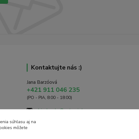
Kontaktujte nás :)
Jana Barzóová
+421 911 046 235
(PO - PIA, 8:00 - 18:00)
objednavky@naturaj.sk
enia súhlasu aj na
cookies môžete