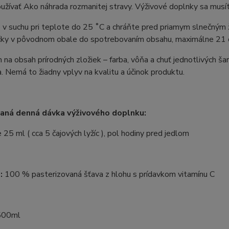
žívať Ako náhrada rozmanitej stravy. Výživové doplnky sa musí
 v suchu pri teplote do 25 ˚C a chráňte pred priamym slnečným
čky v pôvodnom obale do spotrebovaním obsahu, maximálne 21 dn
na obsah prírodných zložiek – farba, vôňa a chuť jednotlivých ša
. Nemá to žiadny vplyv na kvalitu a účinok produktu.
aná denná dávka výživového doplnku:
 25 ml ( cca 5 čajových lyžíc ), pol hodiny pred jedlom
e:
100 % pasterizovaná šťava z hlohu s prídavkom vitamínu C
 500ml