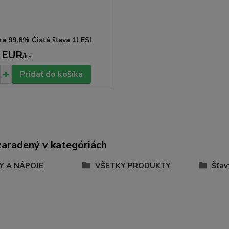
ra 99,8% Čistá šťava 1l ESI
 EUR
/
ks
Pridať do košíka
zaradený v kategóriách
Y A NÁPOJE
VŠETKY PRODUKTY
Šťav