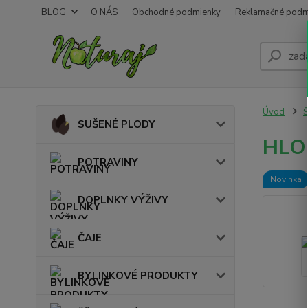
BLOG
O NÁS
Obchodné podmienky
Reklamačné podm
Úvod
SUŠENÉ PLODY
HLOH
POTRAVINY
Novinka
DOPLNKY VÝŽIVY
ČAJE
BYLINKOVÉ PRODUKTY