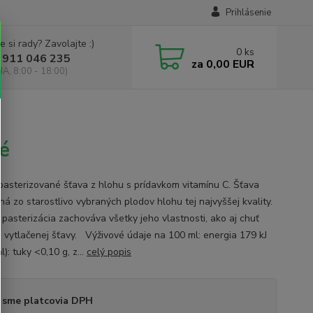
Prihlásenie
e si rady? Zavolajte :)
0
ks
 911 046 235
za
0,00 EUR
IA, 8:00 - 18:00)
é
asterizované šťava z hlohu s prídavkom vitamínu C. Šťava
á zo starostlivo vybraných plodov hlohu tej najvyššej kvality.
 pasterizácia zachováva všetky jeho vlastnosti, ako aj chuť
o vytlačenej šťavy. Výživové údaje na 100 ml: energia 179 kJ
l): tuky <0,10 g, z...
celý popis
 sme platcovia DPH