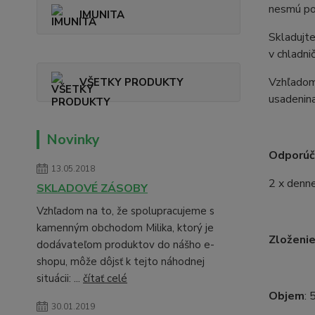
nesmú pou
IMUNITA
Skladujte
v chladni
Vzhľadom 
VŠETKY PRODUKTY
usadenina
Novinky
Odporúč
13.05.2018
2 x denne
SKLADOVÉ ZÁSOBY
Vzhľadom na to, že spolupracujeme s
kamenným obchodom Milika, ktorý je
Zloženi
dodávateľom produktov do nášho e-
shopu, môže dôjsť k tejto náhodnej
situácii: ...
čítať celé
Objem
:
30.01.2019