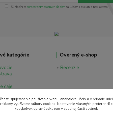
Súhlasím so
spracovaním osobných údajov
za účelom zasielania newslettera.
vé kategórie
Overený e-shop
ovocie
»
Recenzie
strava
é čaje
é nápoje
ácia
čnosť, spríjemnenie používania webu, analytické účely a v prípade udel
a reklamy využívame súbory cookies. Nastavenie vlastných preferencií 
tavy
kedykoľvek upraviť odkazom v spodnej časti stránok.
é tinktúry