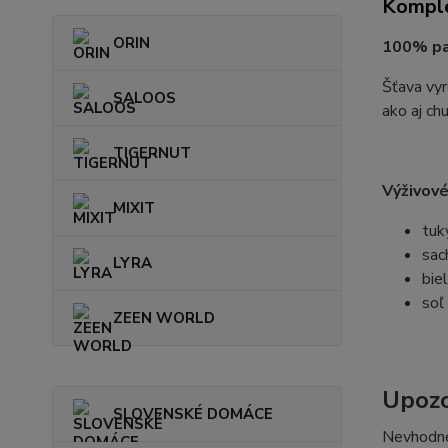
Komple
ORIN
100% pas
Šťava vyr
SALOOS
ako aj ch
TIGERNUT
Výživové
MIXIT
tuk
sac
LYRA
bie
soľ
ZEEN WORLD
Upozo
SLOVENSKÉ DOMÁCE
Nevhodné