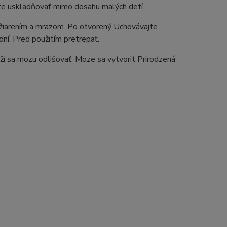
te uskladňovať mimo dosahu malých detí.
 žiarením a mrazom. Po otvorený Uchovávajte
í. Pred použitím pretrepať.
rží sa mozu odlišovať. Moze sa vytvorit Prirodzená