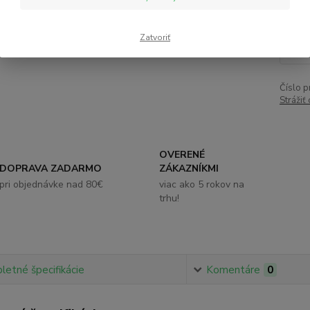
12
Zatvoriť
Číslo p
Strážiť
OVERENÉ
DOPRAVA ZADARMO
ZÁKAZNÍKMI
pri objednávke nad 80€
viac ako 5 rokov na
trhu!
etné špecifikácie
Komentáre
0