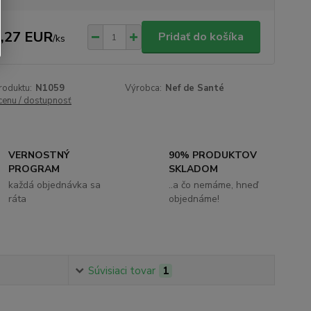
,27 EUR
Pridať do košíka
/
ks
roduktu:
N1059
Výrobca:
Nef de Santé
 cenu / dostupnosť
VERNOSTNÝ
90% PRODUKTOV
PROGRAM
SKLADOM
každá objednávka sa
..a čo nemáme, hneď
ráta
objednáme!
Súvisiaci tovar
1