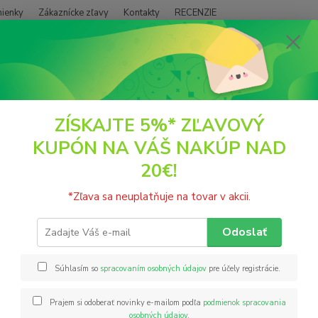
ienky
Zákaznícke zľavy
Kontakty
RECENZIE
Neviet
Hľadať
+421
(PO - P
ŠŤAVY A NÁPOJE
Šťavy
HLOH 100% šťava 500ml Nefdesanté
ZÍSKAJTE 5%* ZĽAVOVÝ
KUPÓN NA VÁŠ NAKÚP NAD
 100% šťava 500ml Nefdesant
20€!
100% p
*Zľava sa neuplatňuje na tovar v akcii.
vyroben
Šetrná
Odoslať
čerstv
(42 kca
Súhlasím so
spracovaním osobných údajov
pre účely registrácie.
Prajem si odoberať novinky e-mailom podľa
podmienok spracovania
Nie
osobných údajov
.