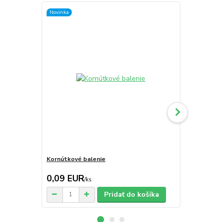
Novinka
Kornútkové balenie
Kešu orechy
cena od
0,09 EUR
1,41 EU
/
ks
Pridať do košíka