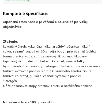
Kompletné špecifikácie
Japonská zmes Kosaki je vážená a balená až po Vašej
objednávke.
Zloženie:
kukuričný škrob, kukuričná múka,
arašidy
*,
pšenica
múka *,
cukor,
sezam
*, sójová omáčka (
sója
boby*,
pšenica
*, ušľachtilá
forma prsníka, voda, soľ), zemiakový škrob, modifikovaný
tapiokový škrob, dextrín, farbivo: karamel, kvasné látky:
hydrogenuhličitan amónny, hydrogenuhličitan sodný, morské riasy,
farbivo: extrakt z papriky, sirup z kukuričného škrobu, cibuľa,
farbivo: chlorofyl, glukóza, cesnak, výťažok z papriky.
* alergén
Môže obsahovať stopy orechov, zeleru a horčičného semena.
Nutričné údaje v 100 g produktu: