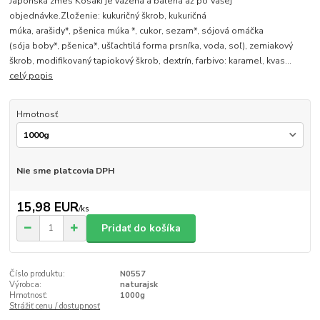
Japonská zmes Kosaki je vážená a balená až po Vašej
objednávke.Zloženie: kukuričný škrob, kukuričná
múka, arašidy*, pšenica múka *, cukor, sezam*, sójová omáčka
(sója boby*, pšenica*, ušľachtilá forma prsníka, voda, soľ), zemiakový
škrob, modifikovaný tapiokový škrob, dextrín, farbivo: karamel, kvas...
celý popis
Hmotnosť
Nie sme platcovia DPH
15,98 EUR
/
ks
Pridať do košíka
Číslo produktu:
N0557
Výrobca:
naturajsk
Hmotnosť:
1000g
Strážiť cenu / dostupnosť