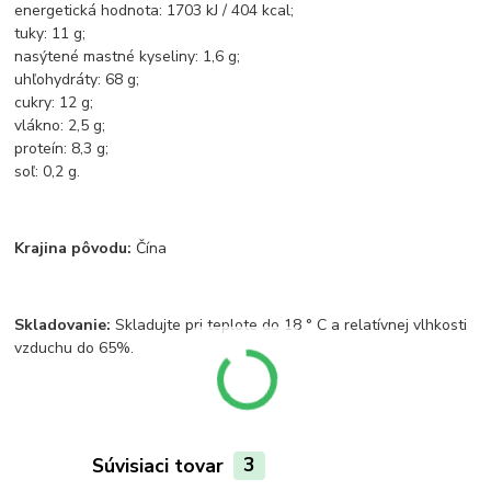
energetická hodnota: 1703 kJ / 404 kcal;
tuky: 11 g;
nasýtené mastné kyseliny: 1,6 g;
uhľohydráty: 68 g;
cukry: 12 g;
vlákno: 2,5 g;
proteín: 8,3 g;
soľ: 0,2 g.
Krajina pôvodu:
Čína
Skladovanie:
Skladujte pri teplote do 18 ° C a relatívnej vlhkosti
vzduchu do 65%.
Súvisiaci tovar
3