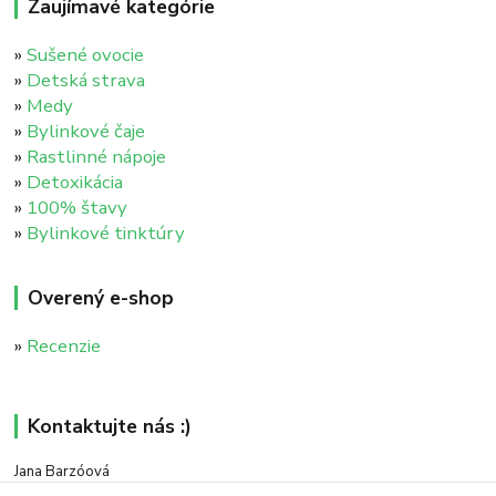
Zaujímavé kategórie
»
Sušené ovocie
»
Detská strava
»
Medy
»
Bylinkové čaje
»
Rastlinné nápoje
»
Detoxikácia
»
100% štavy
»
Bylinkové tinktúry
Overený e-shop
»
Recenzie
Kontaktujte nás :)
Jana Barzóová
+421 911 046 235